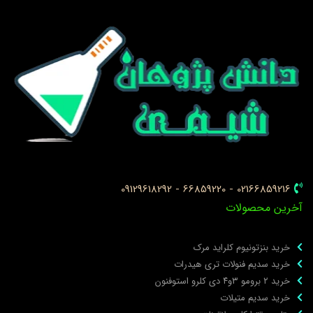
02166859216 - 66859220 - 09129618292
خرین محصولات
خرید بنزتونیوم کلراید مرک
خرید سدیم فنولات تری هیدرات
خرید ۲ برومو ۳و۴ دی‌ کلرو استوفنون
خرید سدیم متیلات