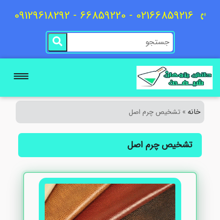
02166859216 - 66859220 - 09129618292
خانه
»
تشخیص چرم اصل
تشخیص چرم اصل