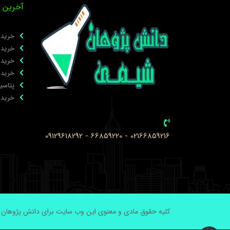
آخرین 
خرید ب
خرید 
خرید ۲ برومو ۳و۴ دی‌ کلرو استوف
خرید 
پتاسیم
خرید نانوپ
02166859216 - 66859220 - 09129618292
کلیه حقوق مادی و معنوی این وب سایت برای دانش پژوهان