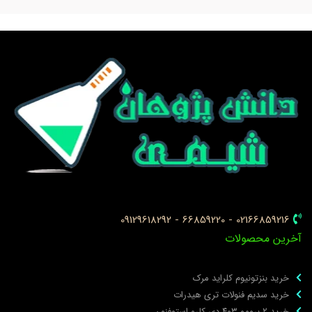
02166859216 - 66859220 - 09129618292
خرین محصولات
خرید بنزتونیوم کلراید مرک
خرید سدیم فنولات تری هیدرات
خرید ۲ برومو ۳و۴ دی‌ کلرو استوفنون