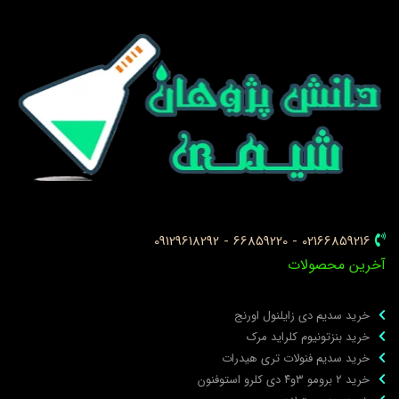
02166859216 - 66859220 - 09129618292
خرین محصولات
خرید سدیم دی زایلنول اورنج
خرید بنزتونیوم کلراید مرک
خرید سدیم فنولات تری هیدرات
خرید ۲ برومو ۳و۴ دی‌ کلرو استوفنون