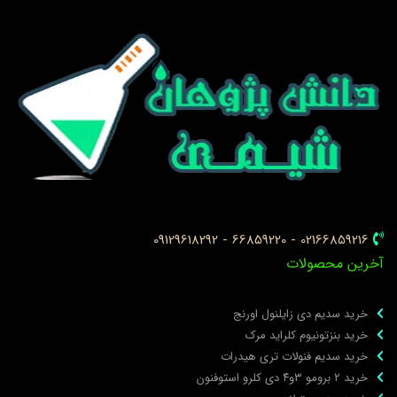
02166859216 - 66859220 - 09129618292
خرین محصولات
خرید سدیم دی زایلنول اورنج
خرید بنزتونیوم کلراید مرک
خرید سدیم فنولات تری هیدرات
خرید ۲ برومو ۳و۴ دی‌ کلرو استوفنون