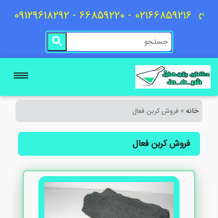
02166859216 - 66859220 - 09129618292
خانه
»
فروش کربن فعال
فروش کربن فعال