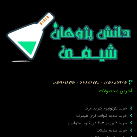
02166859216 - 66859220 - 09129618292
خرین محصولات
خرید بنزتونیوم کلراید مرک
خرید سدیم فنولات تری هیدرات
خرید ۲ برومو ۳و۴ دی‌ کلرو استوفنون
خرید سدیم متیلات