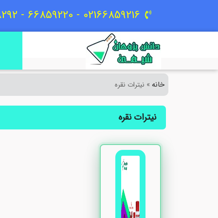
02166859216 - 66859220 - 09129618292
خانه
»
نیترات نقره
نیترات نقره