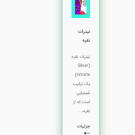
نیترات
نقره
نیترات نقره
(Silver
nitrate)
یک ترکیب
شیمیایی
است که از
نقره،...
جزئیات