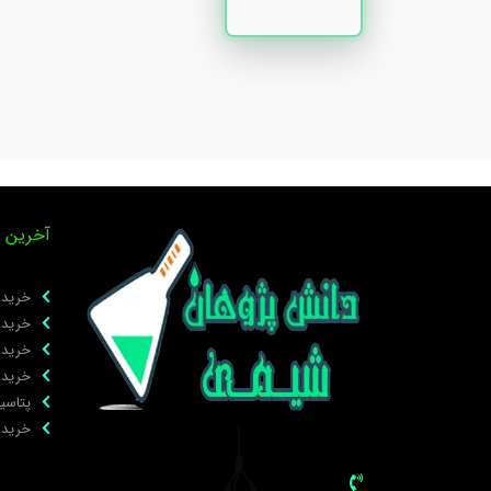
آخرین 
خرید ب
خرید 
خرید ۲ برومو ۳و۴ دی‌ کلرو استوف
خرید 
پتاسیم
خرید نانوپ