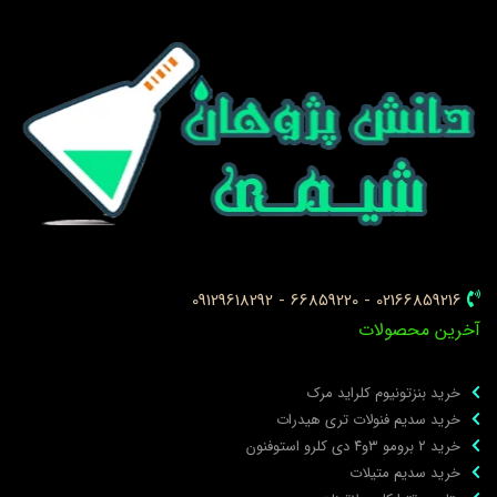
02166859216 - 66859220 - 09129618292
خرین محصولات
خرید بنزتونیوم کلراید مرک
خرید سدیم فنولات تری هیدرات
خرید ۲ برومو ۳و۴ دی‌ کلرو استوفنون
خرید سدیم متیلات