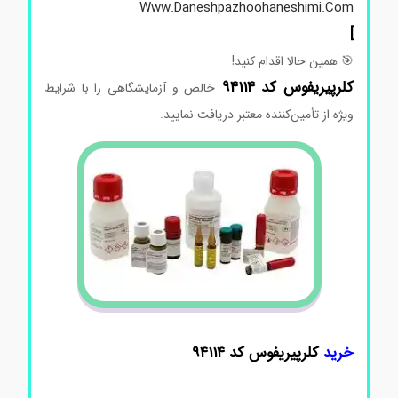
Www.daneshpazhoohaneshimi.com
]
🎯
همین
حالا
اقدام
کنید!
کلرپیریفوس کد 94114
خالص
و
آزمایشگاهی
را
با
شرایط
ویژه
از
تأمین‌کننده
معتبر
دریافت
نمایید.
خرید
کلرپیریفوس کد 94114