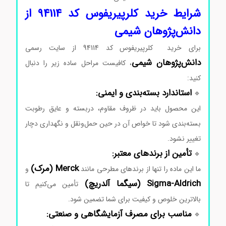
شرایط
خرید کلرپیریفوس کد 94114
از
دانش‌پژوهان
شیمی
برای
خرید کلرپیریفوس کد 94114
از
سایت
رسمی
دانش‌پژوهان
شیمی
،
کافیست
مراحل
ساده
زیر
را
دنبال
کنید:
استاندارد
بسته‌بندی
و
ایمنی:
🔹
این
محصول
باید
در
ظروف
مقاوم،
دربسته
و
عایق
رطوبت
بسته‌بندی
شود
تا
خواص
آن
در
حین
حمل‌ونقل
و
نگهداری
دچار
تغییر
نشود.
تأمین
از
برندهای
معتبر:
🔹
Merck (
مرک)
ما
این
ماده
را
تنها
از
برندهای
مطرحی
مانند
و
Aldrich (
Sigma-
سیگما
آلدریچ)
تأمین
می‌کنیم
تا
بالاترین
خلوص
و
کیفیت
برای
شما
تضمین
شود.
مناسب
برای
مصرف
آزمایشگاهی
و
صنعتی:
🔹