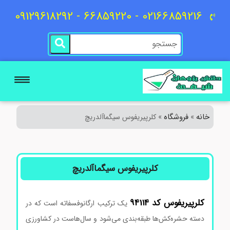
02166859216 - 66859220 - 09129618292
خانه
فروشگاه
»
»
کلرپیریفوس سیگماآلدریچ
کلرپیریفوس سیگماآلدریچ
کلرپیریفوس کد 94114
یک ترکیب ارگانوفسفاته است که در
دسته حشره‌کش‌ها طبقه‌بندی می‌شود و سال‌هاست در کشاورزی