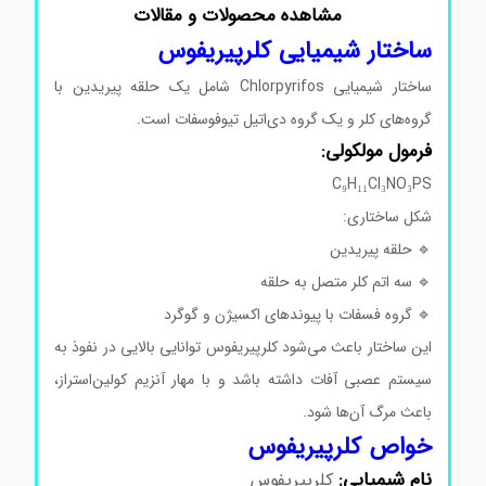
مشاهده محصولات و مقالات
ساختار شیمیایی کلرپیریفوس
ساختار شیمیایی Chlorpyrifos شامل یک حلقه پیریدین با
گروه‌های کلر و یک گروه دی‌اتیل تیوفوسفات است.
فرمول مولکولی:
C₉H₁₁Cl₃NO₃PS
شکل ساختاری:
🔹 حلقه پیریدین
🔹 سه اتم کلر متصل به حلقه
🔹 گروه فسفات با پیوندهای اکسیژن و گوگرد
این ساختار باعث می‌شود کلرپیریفوس توانایی بالایی در نفوذ به
سیستم عصبی آفات داشته باشد و با مهار آنزیم کولین‌استراز،
باعث مرگ آن‌ها شود.
خواص کلرپیریفوس
نام شیمیایی:
کلرپیریفوس