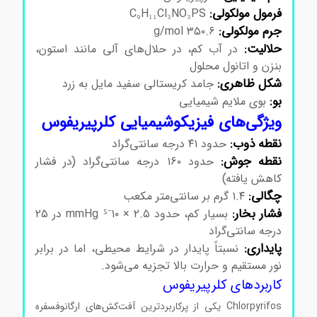
فرمول مولکولی:
C₉H₁₁Cl₃NO₃PS
جرم مولکولی:
۳۵۰.۶ g/mol
حلالیت:
در آب کم، در حلال‌های آلی مانند استون،
بنزن و اتانول محلول
شکل ظاهری:
جامد کریستالی سفید مایل به زرد
بو:
بوی ملایم شیمیایی
ویژگی‌های فیزیکوشیمیایی کلرپیریفوس
نقطه ذوب:
حدود ۴۱ درجه سانتی‌گراد
نقطه جوش:
حدود ۱۶۰ درجه سانتی‌گراد (در فشار
کاهش یافته)
چگالی:
۱.۴ گرم بر سانتی‌متر مکعب
فشار بخار:
بسیار کم، حدود ۲.۵ × ۱۰⁻⁵ mmHg در ۲۵
درجه سانتی‌گراد
پایداری:
نسبتاً پایدار در شرایط محیطی، اما در برابر
نور مستقیم و حرارت بالا تجزیه می‌شود.
کاربردهای کلرپیریفوس
Chlorpyrifos یکی از پرکاربردترین آفت‌کش‌های ارگانوفسفره