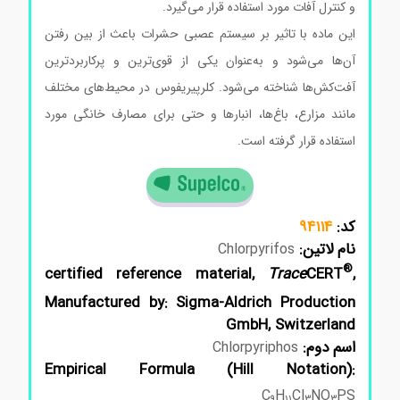
و کنترل آفات مورد استفاده قرار می‌گیرد.
این ماده با تاثیر بر سیستم عصبی حشرات باعث از بین رفتن
آن‌ها می‌شود و به‌عنوان یکی از قوی‌ترین و پرکاربردترین
آفت‌کش‌ها شناخته می‌شود. کلرپیریفوس در محیط‌های مختلف
مانند مزارع، باغ‌ها، انبارها و حتی برای مصارف خانگی مورد
استفاده قرار گرفته است.
کد:
94114
نام لاتین:
Chlorpyrifos
®
certified reference material,
Trace
CERT
,
Manufactured by: Sigma-Aldrich Production
GmbH, Switzerland
اسم دوم:
Chlorpyriphos
Empirical Formula (Hill Notation):
C
H
Cl
NO
PS
9
11
3
3