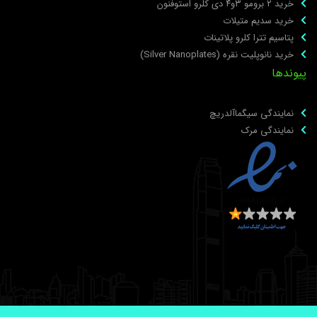
خرید ۲ برومو ۳و۴ دی‌ کلرو استوفنون
خرید سدیم متیلات
پتاسیم تترا کلرو پلاتینات
خرید نانوپلیت نقره (Silver Nanoplates)
یوندها
نمایندگی سیگماآلدریچ
نمایندگی مرک