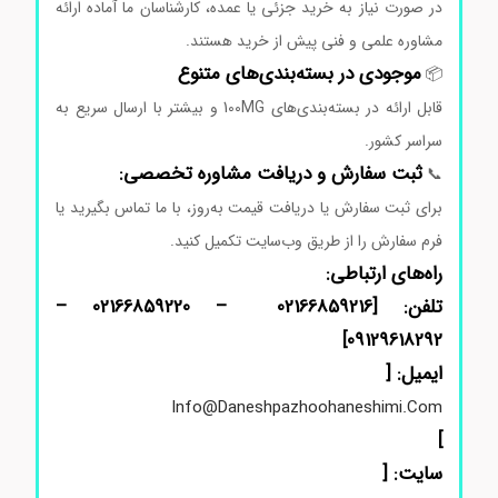
در
صورت
نیاز
به
خرید
جزئی
یا
عمده،
کارشناسان
ما
آماده
ارائه
مشاوره
علمی
و
فنی
پیش
از
خرید
هستند.
موجودی
در
بسته‌بندی‌های
متنوع
📦
قابل
ارائه
در
بسته‌بندی‌های 100MG
و
بیشتر
با
ارسال
سریع
به
سراسر
کشور.
ثبت
سفارش
و
دریافت
مشاوره
تخصصی:
📞
برای
ثبت
سفارش
یا
دریافت
قیمت
به‌روز،
با
ما
تماس
بگیرید
یا
فرم
سفارش
را
از
طریق
وب‌سایت
تکمیل
کنید.
راه‌های
ارتباطی:
تلفن: [02166859216 – 02166859220 –
]
09129618292
ایمیل: [
Info@daneshpazhoohaneshimi.com
]
سایت: [