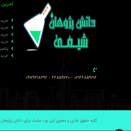
آخرین 
خرید ب
خرید 
خرید ۲ برومو ۳و۴ دی‌ کلرو استوف
خرید 
پتاسیم
خرید نانوپ
02166859216 - 66859220 - 09129618292
کلیه حقوق مادی و معنوی این وب سایت برای دانش پژوهان