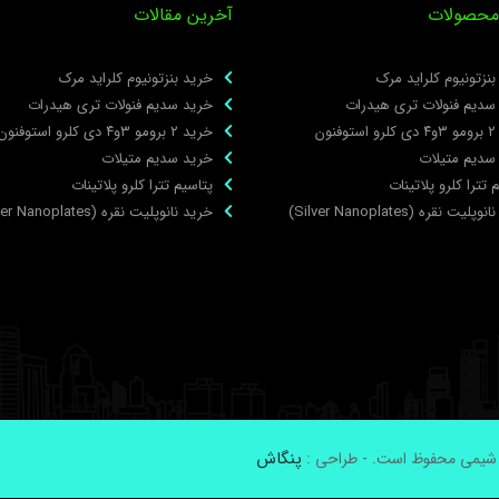
محصولات
آخرین مقالات
نزتونیوم کلراید مرک
خرید بنزتونیوم کلراید مرک
سدیم فنولات تری هیدرات
خرید سدیم فنولات تری هیدرات
نون
خرید ۲ برومو ۳و۴ دی‌ کلرو استوفنون
سدیم متیلات
خرید سدیم متیلات
 تترا کلرو پلاتینات
پتاسیم تترا کلرو پلاتینات
لیت نقره (Silver Nanoplates)
خرید نانوپلیت نقره (Silver Nanoplates)
پنگاش
 شیمی محفوظ است. - طراحی :