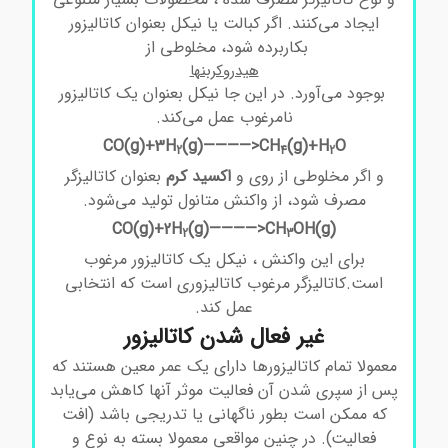
ایجاد می‌کنند. اگر کبالت یا نیکل بعنوان کاتالیزور
بکاربرده شود، مخلوطی از
هیدروکربنها
بوجود می‌آورد. در این جا نیکل بعنوان یک کاتالیزور
نامرغوب عمل می‌کند.
CO(g)+3H
(g)————>CH
(g)+H
O
2
4
2
و اگر مخلوطی از روی و
اکسید کرم
بعنوان کاتالیزگر
مصرف شود، از واکنش متانول تولید می‌شود.
(g)————>CH
OH(g
(CO(g)+2H
2
3
برای این واکنش ، نیکل یک کاتالیزور مرغوب
است.کاتالیزگر مرغوب کاتالیزوری است که انتخابی
عمل کند.
غیر فعال شدن کاتالیزور
معمولا تمام کاتالیزورها دارای یک عمر معین هستند که
پس از سپری شدن آن فعالیت موثر آنها کاهش می‌یابد
که ممکن است بطور ناگهانی یا تدریجی باشد (افت
فعالیت). در چنین مواقعی معمولا بسته به نوع و