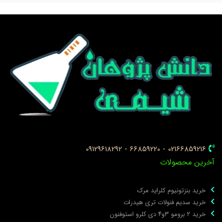
02166859216 - 66859220 - 09129618292
خرین محصولات
خرید بنزتونیوم کلراید مرک
خرید سدیم فنولات تری هیدرات
خرید ۲ برومو ۳و۴ دی‌ کلرو استوفنون