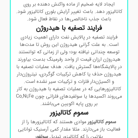
ایجاد لایه ضخیم از ماده واکنش دهنده بر روی
کاتالیزور دهد. باعث تغییر آرایش بلوری کاتالیزور شود.
باعث جذب ناخالصی‌ها در نقاط فعال شود.
فرایند تصفیه با هیدروژن
فرایند تصفیه در پالایش نفت دارای اهمیت زیادی
است. به علت گرانی هیدروژن این روش تا مدت‌ها
توسعه چندانی نیافته بود؛ ولی از زمانی که توانستند
هیدروژن ارزان قیمت از واحد رفرمینگ بدست بیاورند
در پالایشگاه‌ها گسترش یافت. هدف عملیات تصفیه با
هیدروژن حذف یا کاهش ترکیبات گوگردی، نیتروژن‌دار
و اکسیژن‌دار فلزات و ترکیبات سیر نشده است.
کاتالیزورهایی که در عملیات تصفیه با هیدروژن به کار
می‌روند اکسیدها یا سولفیدهای فلزاتی چون Co,Ni,Fe
بر روی پایه اکویین می‌باشند.
سموم کاتالیزور
سموم کاتالیزور
موادی هستند که کاتالیزورها را از
فعالیت باز می‌دارند. مثلا مقدار کمی آرسنیک توانایی
پلاتین را که کاتالیزور تبدیل
سولفور