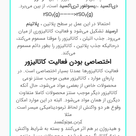
دی‌اکسید
،به
سولفور تری‌اکسید
است، از بین می‌برد.
(g)———–>2SO
(g
(2SO
2
2
احتمالا در این عمل بر سطح پلاتین ،
پلاتینم
ارسیند
تشکیل می‌شود و فعالیت کاتالیزوری از میان
می‌رود. جذب اتیلن ، کاتالیزور را موقتا مسموم می‌کند،
درحالیکه جذب پلاتین ، کاتالیزور را بطور دائم مسموم
می‌کند.
اختصاصی بودن فعالیت کاتالیزور
فعالیت کاتالیزورها عمدتا بسیار اختصاصی است. در
پاره‌ای موارد ، کاتالیزور معین موجب سنتز نوعی
محصولات خاص از بعضی مواد می‌شود، حال آنکه
کاتالیزور دیگر موجب سنتز محصولات کاملا متفاوت
دیگری از همان مواد می‌شود. البته در این موارد امکان
وقوع هر دو واکنش از لحاظ ترمودینامیکی میسر است.
مثلا
کربن مونوکسید
و هیدروژن بر هم اثر می‌کنند و بسته به شرایط واکنش
و نوع کاتالیزگر مصرف شده ، محصولات بسیار متنوعی