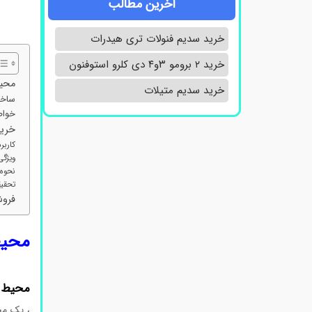
آخرین مطالب
خرید سدیم فنولات تری هیدرات
خرید ۲ برومو ۳و۴ دی‌ کلرو استوفنون
محیط 
خرید سدیم متیلات
ساختا
خواص 
خرید 
کاربرد
ویژگی
نحوه 
تحقیق
فروش
محیط ک
محیط کشت