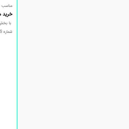
مناسب ر
خرید مح
با بخش 
شماره CAS نامبر مواد شیمیایی درخواستی اقدام به ثبت سفارش نمایید تحویل کالاهای خریداری شده و زمان تحویل آنها به صورت زیر می باشد.
زمان ار
نحوه
ارسال