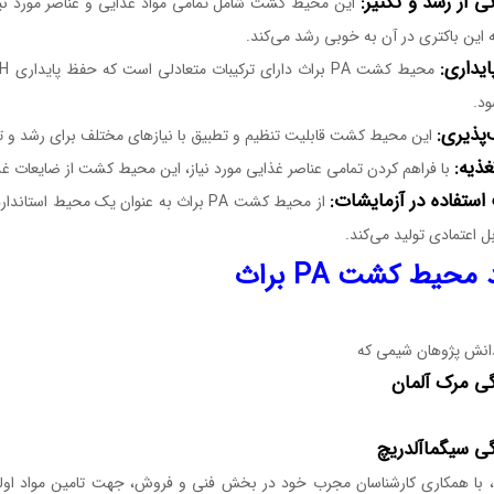
ی از رشد و تکثیر:
این باکتری در آن به خوبی رشد می‌کند.
یداری:
ود.
‌پذیری:
این محیط کشت قابلیت تنظیم و تطبیق با نیازهای مختلف برای رشد و تکثیر باکتری PA بر
ذیه:
با فراهم کردن تمامی عناصر غذایی مورد نیاز، این محیط کشت از ضایعات غذا
استفاده در آزمایشات:
از محیط کشت PA براث به عنوان یک محیط
بل اعتمادی تولید می‌کند.
محیط کشت PA براث
نش پژوهان شیمی که
گی
مرک
آلمان
گی
سیگماآلدریچ
ن، با همکاری کارشناسان مجرب خود در بخش فنی و فروش، جهت تامین مواد اولی