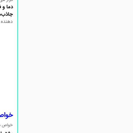
دما و ف
جاذب‌ها
دهنده 
خواص 
خواص محیط کشت PA 