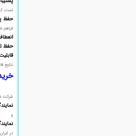
پشتیبان
است، که 
حفظ پا
فراهم ش
انعطاف
حفظ تغ
قابلیت 
نتایج قا
خرید 
شرکت دا
نمایند
و
نمایند
در ایرا