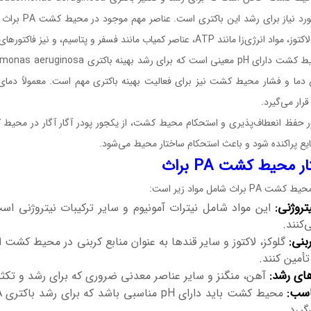
عناصر مورد نی
مانند ATP، عناصر کمیاب مانند فسفر و پتاسیم، و نیز فاکتورهای رشد مورد نیاز مثل آهن و منگنز می‌باشد.
رار می‌گیرد.
ر حفظ انعطاف‌پذیری و استحکام محیط کشت، از یکجور پودر آگار آگار در محیط 
ع پراکنده شود و باعث استحکام ساختار محیط می‌شود.
 محیط کشت PA براث
PA براث شامل مواد زیر است:
تروژنی:
کنند.
بنی:
گلوکز، لاکتوز و سایر قند‌ها به عنوان منابع کربنی در محیط کشت است
تأمین کنند.
های رشد:
آهن، منگنز و سایر عناصر معدنی ضروری که برای رشد و تکثیر
گیرد.