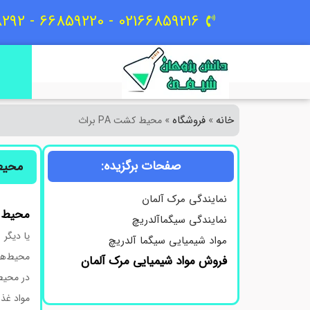
02166859216 - 66859220 - 09129618292
خانه
فروشگاه
»
»
محیط کشت PA براث
صفحات برگزیده:
محیط ک
نمایندگی مرک آلمان
محیط
نمایندگی سیگماآلدریچ
مواد شیمیایی سیگما آلدریچ
محیط‌های
فروش مواد شیمیایی مرک آلمان
مواد غذایی مناسب، pH مطلوب، دما و فشا