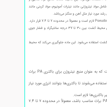
از برای رشد این باکتری است. عناصر مهم موجود در محیط کشت PA براث شامل مواد نیتروژنی مانند نیترات آمونیوم، مواد کربنی مانند
این محیط کشت دارای pH معینی است که برای رشد بهینه باکتری Pseudomonas aeruginosa لازم است و معمولاً در محدوده 7 تا 7.4 قرار دارد.
همچنین دما و فشار محیط کشت نیز برای فعالیت بهینه باکتری مهم است. معمولاً دمای محیط کشت بین 30 تا 37 درجه سانتیگراد و فشار جوی
کشت استفاده می‌شود. این ماده جلوگیری می‌کند که محیط
این مواد شامل نیترات آمونیوم و سایر ترکیبات نیتروژنی است که به عنوان منبع نیتروژن برای باکتری PA براث
فاده می‌شوند تا باکتری‌ها بتوانند انرژی مورد نیاز
 باکتری‌ها لازم است.
محیط کشت باید دارای pH مناسبی باشد که برای رشد باکتری PA براث مناسب باشد، معمولاً در محدوده ۷ تا ۷.۴