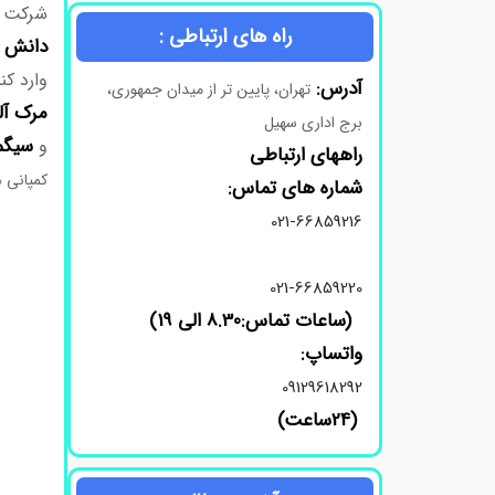
شرکت
راه های ارتباطی :
دانش 
وارد ک
آدرس:
تهران، پایین تر از میدان جمهوری،
مرک
آل
برج اداری سهیل
سیگم
و
راههای ارتباطی
کمپانی ه
شماره های تماس:
021-66859216
021-66859220
(ساعات تماس:8.30 الی 19)
واتساپ:
09129618292
(24ساعت)