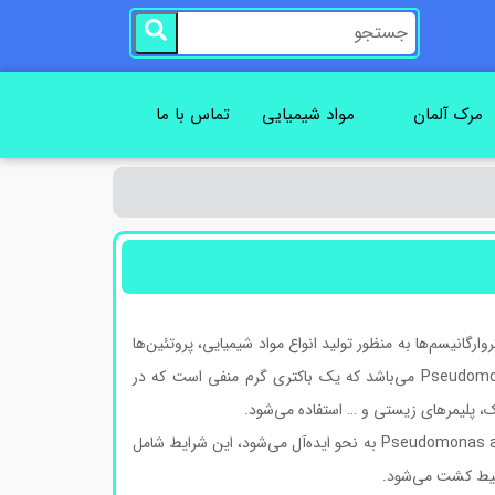
مرک آلمان
مواد شیمیایی
تماس با ما
رگانیسم‌ها به منظور تولید انواع مواد شیمیایی، پروتئین‌ها
یا دیگر محصولات مورد استفاده قرار می‌گیرد. PA براث مخفف عبارت Pseudomonas aeruginosa می‌باشد که یک باکتری گرم منفی است که در
ک، پلیمرهای زیستی و … استفاده می‌شود.
در محیط کشت PA براث، شرایطی فراهم می‌شود که باعث رشد و نمو باکتری Pseudomonas aeruginosa به نحو ایده‌آل می‌شود، این شرایط شامل