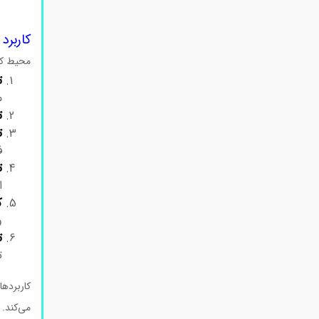
کاربرد 
محیط کشت PA براث در بسیاری از زمینه‌های علمی و صنعتی کاربرد دار
ت
م
ت
ت
ف
ت
ا
ک
و
ت
ت
می‌کند.