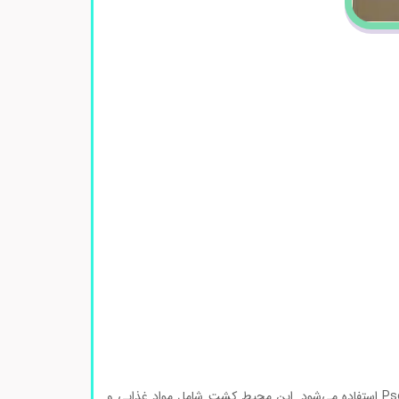
، یک محیط کشت خاص است که برای رشد و تکثیر باکتری Pseudomonas aeruginosa استفاده می‌شود. این محیط کشت شامل مواد غذایی و