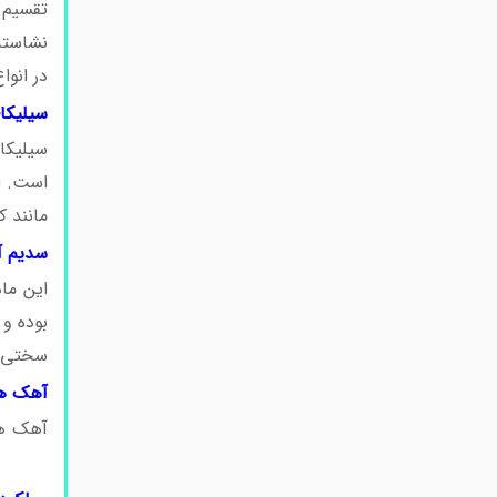
تقسیم 
نشاسته،
در انو
سیلیکا
سیلیکای
است. ا
مانند ک
سدیم آ
این ماد
سختی گ
آهک هی
آهک هی
کمک من