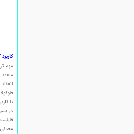
کاربرد 
مهم تر
منعقد 
انعقاد ک
فلوکولا
با کارب
در بسی
قابلیت 
معدنی،