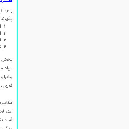
عملکرد 
پس از ت
پذیرند.
ا
ا
ا
ت
پخش فو
مواد م
بنابرای
فوری رخ می
کننده 
مکانیزم
اند، ل
آمید ی
دیگر ا