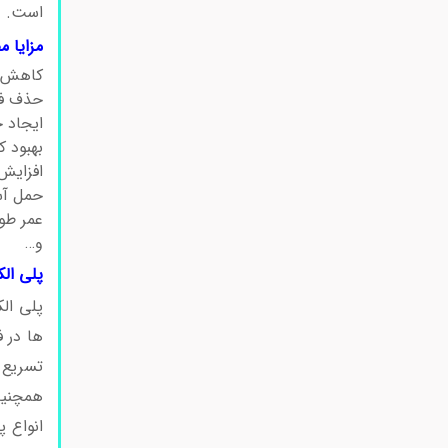
است.
ک
مزایا 
کاهش ا
حذف فل
ایجاد ح
بهبود 
افزایش
حمل آس
عمر طو
و…
پلی الک
پلی ال
ها در ف
تسریع 
همچنین 
انواع پ