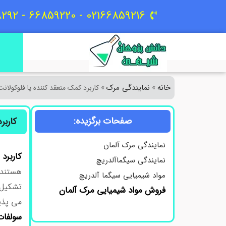
02166859216 - 66859220 - 09129618292
خانه
نمایندگی مرک
»
»
کاربرد کمک منعقد کننده یا فلوکو
صفحات برگزیده:
کاربر
نمایندگی مرک آلمان
کاربرد
نمایندگی سیگماآلدریچ
هستند 
مواد شیمیایی سیگما آلدریچ
تشکیل 
فروش مواد شیمیایی مرک آلمان
می پذیر
سولفات 