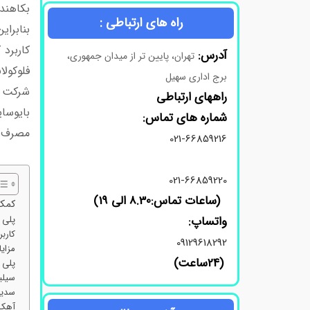
بکاهند.
راه های ارتباطی :
بنابرای
کاربرد 
آدرس:
تهران، پایین تر از میدان جمهوری،
فلوکولا
برج اداری سهیل
شرکت د
راههای ارتباطی
بایوسای
شماره های تماس:
مصرف کم
021-66859216
و فروش
021-66859220
(ساعات تماس:8.30 الی 19)
کمک 
واتساپ:
پلی 
کاربر
09129618292
مزای
(24ساعت)
پلی ا
سیلی
سدیم
آهک 