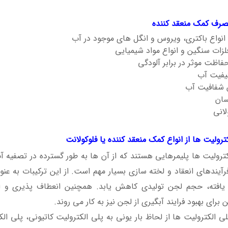
اربرد کمک منعقد کننده یا فلوکولانت چیست؟ قیمت خرید و فروش آن
مصرف کمک منعقد کننده
نواع باکتری، ویروس و انگل های موجود در آب
زات سنگین و انواع مواد شیمیایی
فاظت موثر در برابر آلودگی
کیفیت آب
 شفافیت آب
ان
لانی
ترولیت ها از انواع کمک منعقد کننده یا فلوکولانت
کترولیت ها پلیمرهایی هستند که از آن ها به طور گسترده در تصفیه آ
رآیندهای انعقاد و لخته سازی بسیار مهم است. از این ترکیبات به عنو
یافته، حجم لجن تولیدی کاهش یابد. همچنین انعطاف پذیری و اندا
برای بهبود فرایند آبگیری از لجن نیز به کار می روند.
لی الکترولیت ها از لحاظ بار یونی به پلی الکترولیت کاتیونی، پلی ال