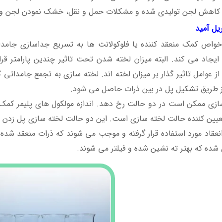
اهش لجن تولیدی شده و مشکلات حمل و نقل، خشک نمودن لجن و دف
یل آمید
 خواص کمک منعقد کننده یا فلوکولانت ها به تسریع جداسازی جامدا
یجاد می کند. البته میزان لخته شدن تحت تاثیر چندین پارامتر قر
از عوامل تاثیر گذار بر میزان لخته اند. لخته سازی به تجمع جامداتی
 از طریق تشکیل پل در بین ذرات حاصل می شود.
ازی ممکن است در دو حالت رخ دهد. اندازه مولکول های پلیمر کم
عیین کننده حالت لخته سازی است. این دو حالت لخته سازی پل زدن و 
انعقاد مورد استفاده قرار گرفته و موجب می شوند که ذرات منعقد شده ب
شده که بهتر ته نشین شده و فیلتر می شوند.