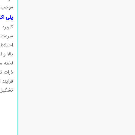
موجب ک
پلی اکر
کاربرد
سرعت ا
اختلاط 
بالا و
لخته س
ذرات ت
فرایند 
تشکیل 