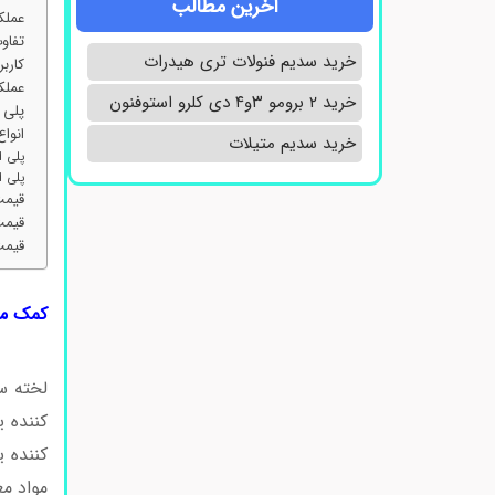
آخرین مطالب
عملک
تفاوت
خرید سدیم فنولات تری هیدرات
کاربر
عملک
خرید ۲ برومو ۳و۴ دی‌ کلرو استوفنون
پلی 
انواع
خرید سدیم متیلات
پلی ا
پلی ا
قیمت
قیمت
قیمت
کمک من
لخته س
کننده ی
کننده 
مواد م