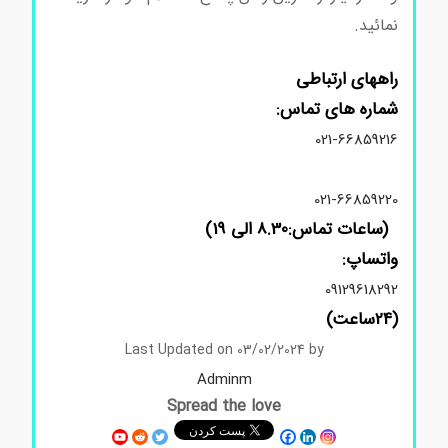
نمائید.
راههای ارتباطی
شماره های تماس:
021-66859216
021-66859220
(ساعات تماس:8.30 الی 19)
واتساپ:
09129618292
(24ساعت)
Last Updated on 03/02/2024 by
Adminm
Spread the love