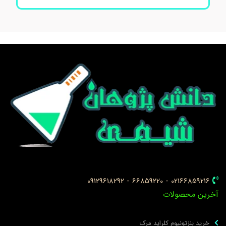
02166859216 - 66859220 - 09129618292
خرین محصولات
خرید بنزتونیوم کلراید مرک