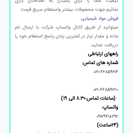
کیفیت شما را برای رسیدن به اهدافتان یاری
نمائیم.
جهت محصولات بیشتر واستعلام سریع قیمت
فروش مواد شیمیایی
میتوانید از طریق کانال واتساپ شرکت با ارسال نام
ماده و مقدار نیاز در کمترین زمان پاسخ استعلام خود را
دریافت نمائید.
راههای ارتباطی
شماره های تماس:
021-66859216
021-66859220
(ساعات تماس:8.30 الی 19)
واتساپ:
09129618292
(24ساعت)