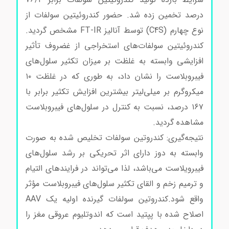
درصد تخمین زده شد. حضور کندروئیتین سولفات از
نوع چهارم (C4S) توسط آنالیز FT-IR مشخص گردید.
کندروئیتین سولفات‌های استخراجی از غضروف تأثیر
افزایشی وابسته به غلظت بر میزان تکثیر سلول‌های
فیبروبلاست را نشان داد، به‌ طوری که در غلظت ۱۰
میکروگرم بر میلی‌لیتر بیشترین افزایش تکثیر برابر با
۱۶۷ درصد، نسبت به کنترل در سلول‌های فیبروبلاست
مشاهده گردید.
نتیجه‌گیری: کندروتین سولفات تخلیص شده به صورت
وابسته به دوز دارای اثر تحریکی بر رشد سلول‌های
فیبرویلاست می‌باشد، لذا می‌‍‌تواند در فرایندهای التیام
و ترمیم زخم و القای تکثیر سلول‌های فیبروبلاست مؤثر
واقع شود.
کندروتین سولفات گیرنده اولیه یک AAV
اصلاح شده با پپتید است که اندوتلیوم عروقی مغز را