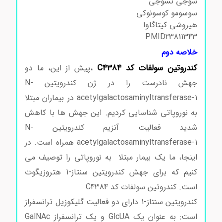
شوجی تسوجی
سوسومو کوسونوکی
هیروشی کیتاگاوا
PMID23811343
خلاصه دوم
کندروتین سولفات کد C4384
،پیش از این، ما دو
جهش نادرست را در ژن کندرویتین N-
acetylgalactosaminyltransferase-1 در بیماران مبتلا
به نوروپاتی شناسایی کردیم. این جهش ها با کاهش
شدید فعالیت آنزیم کندرویتین N-
acetylgalactosaminyltransferase-1 همراه است. در
اینجا، ما یک بیمار مبتلا به نوروپاتی را توصیف می
کنیم که برای جهش کندرویتین سنتاز-1 هتروزیگوت
است. کندروتین سولفات کد C4384
کندرویتین سنتاز-1 دارای دو فعالیت گلیکوزیل ترانسفراز
است: به عنوان یک GlcUA و یک ترانسفراز GalNAc