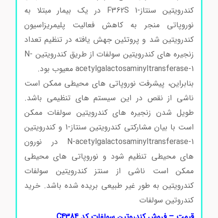
کندرویتین سنتاز-1 F362S در یک بیمار مبتلا به
نوروپاتی منجر به کاهش فعالیت پلیمریزاسیون
کندرویتین شد و پروتئین جهش یافته در تنظیم تعداد
زنجیره های کندرویتین سولفات از طریق کندرویتین N-
acetylgalactosaminyltransferase-1 معیوب بود.
بنابراین، پیشرفت نوروپاتی های محیطی ممکن است
ناشی از نقص در این سیستم های تنظیمی باشد.
طویل شدن زنجیره های کندرویتین سولفات ممکن
است با بیان مشارکتی کندرویتین سنتاز-1 و کندرویتین
N-acetylgalactosaminyltransferase-1 در نورون
های محیطی تنظیم شود و نوروپاتی های محیطی
ممکن است ناشی از سنتز کندرویتین سولفات
کندرویتین به طور غیر طبیعی بریده شده باشد. خرید
کندروتین سولفات
قیمت – فروش کندروتین سولفات کد C4384