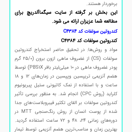
برخوردار هستند.
این بخش بر گرفته از سایت سیگماآلدریچ برای
مطالعه شما عزیزان ارائه می شود.
کندروتین سولفات کد C4384
کندروتین سولفات کد C4384
مواد و روش‌ها: در تحقیق حاضر استخراج کندروتین
سولفات (CS) از غضروف ماهی ازون برون (۲۵/۰ گرم
پودر غضروف ماهی در ۱۰ میلی‌لیتر بافر PBS1X) توسط
هضم آنزیمی تریپسین وپپسین در زمان‌های ۱۲ و ۱۸
ساعت و با استفاده از نمک کاتیونی ستیل پیریونیوم
کلراید (روش CPC) انجام شد. به منظور بررسی تأثیر
کندروتین سولفات بر القای تکثیر فیبروبلاست‌های جدا
شده از پوست انسان از روش رنگ‌سنجی MTT در
دوره‌های زمانی ۲۴، ۴۸ و ۷۲ ساعت استفاده گردید.
بهترین زمان و مناسب‌ترین هضم آنزیمی توسط تیمار