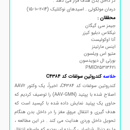
در داخل بدن هدف قرار می دهد .
درمان مولکولی . اسیدهای نوکلئیک (2014-10-15)
محققان :
جیمز سی گیگان
نیکلاس دبلیو کیزر
آنا اوکولیست
اینس مارتینز
متیو اس ویلسون
بورلی ال دیویدسون
PMID25313621
کندروتین سولفات کد C4384
خلاصه
کندروتین سولفات کد C4384، اخیراً، یک وکتور AAV2
اصلاح شده با پپتید (AAV-GMN) را توصیف کردیم که
حاوی یک پپتید نمایش داده شده با کپسید است که
هدف گیری و انتقال عروق مغز را در داخل بدن هنگام
تحویل داخل وردی هدایت می کند . در این مطالعه ،
ما به دنبال شناسایی گیرنده ای بودیم که واسطه انتقال