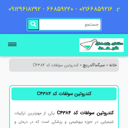
02166859216 - 66859220 - 09129618292
خانه
سیگماآلدریچ
»
»
کندروتین سولفات کد C4384
کندروتین سولفات کد C4384
کندروتین
سولفات
کد
C4384
یکی از مهم‌ترین ترکیبات
شیمیایی در حوزه بیوشیمی و پزشکی است که در درمان و