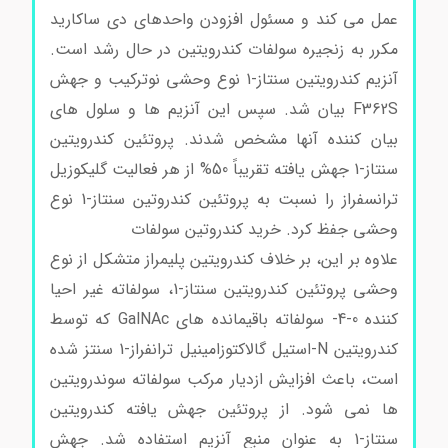
عمل می کند و مسئول افزودن واحدهای دی ساکارید
مکرر به زنجیره سولفات کندرویتین در حال رشد است.
آنزیم کندرویتین سنتاز-1 نوع وحشی نوترکیب و جهش
F362S بیان شد. سپس این آنزیم ها و سلول های
بیان کننده آنها مشخص شدند. پروتئین کندرویتین
سنتاز-1 جهش یافته تقریباً 50% از هر فعالیت گلیکوزیل
ترانسفراز را نسبت به پروتئین کندروتین سنتاز-1 نوع
وحشی جفظ کرد. خرید کندروتین سولفات
علاوه بر این، بر خلاف کندرویتین پلیمراز متشکل از نوع
وحشی پروتئین کندرویتین سنتاز-1، سولفاته غیر احیا
کننده 0-4- سولفاته باقیمانده های GalNAc که توسط
کندرویتین N-استیل گالاکتوزامینیل ترانفراز-1 سنتز شده
است، باعث افزایش ازدیار مرکب سولفاته سوندرویتین
ها نمی شود. از پروتئین جهش یافته کندرویتین
سنتاز-1 به عنوان منبع آنزیم استفاده شد. جهش