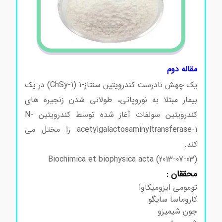
مقاله دوم
یک چهش نادرست کندرویتین سنتاز-1 (ChSy-1) در یک
بیمار مبتلا به نوروپاتی، طولانی شدن زنجیره های
کندرویتین سولفات آغاز شده توسط کندرویتین N-
acetylgalactosaminyltransferase-1 را مختل می
کند.
(Biochimica et biophysica acta (2013-07-03
محققان :
تومومی ایزومیکاوا
کازوماسا سایگو
جون شیمیزو