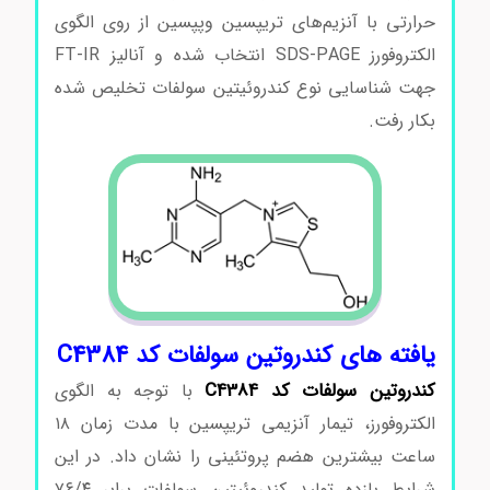
حرارتی با آنزیم‌های تریپسین وپپسین از روی الگوی
الکتروفورز SDS-PAGE انتخاب شده و آنالیز FT-IR
جهت شناسایی نوع کندروئیتین سولفات تخلیص شده
بکار رفت.
یافته های کندروتین سولفات کد C4384
کندروتین سولفات کد
C4384
با توجه به الگوی
الکتروفورز، تیمار آنزیمی تریپسین با مدت زمان ۱۸
ساعت بیشترین هضم پروتئینی را نشان داد. در این
شرایط بازده تولید کندروئیتین سولفات برابر ۷۶/۴