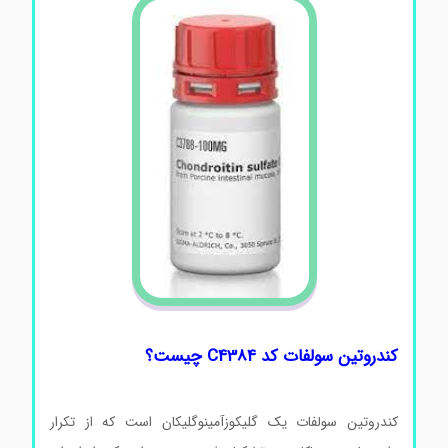
کندروتین سولفات کد C4384 چیست؟
کندروتین سولفات یک گلیکوزآمینوگلیکان است که از تکرار