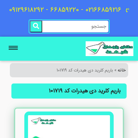
02166859216 - 66859220 - 09129618292
خانه
»
باریم کلرید دی هیدرات کد 101719
باریم کلرید دی هیدرات کد 101719