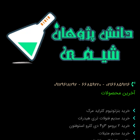
02166859216 - 66859220 - 09129618292
خرین محصولات
خرید بنزتونیوم کلراید مرک
خرید سدیم فنولات تری هیدرات
خرید ۲ برومو ۳و۴ دی‌ کلرو استوفنون
خرید سدیم متیلات