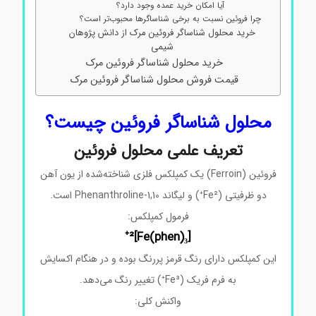
آیا امکان خرید عمده وجود دارد؟
چرا فروئین نسبت به برخی شناساگرها محبوب‌تر است؟
خرید محلول شناساگر فروئین مرک از دانش پژوهان
شیمی
خرید محلول شناساگر فروئین مرک
قیمت فروش محلول شناساگر فروئین مرک
محلول شناساگر فروئین چیست؟
تعریف علمی محلول فروئین
فروئین (Ferroin) یک کمپلکس فلزی شناخته‌شده از یون آهن
دو ظرفیتی (Fe²⁺) و لیگاند 1,10-Phenanthroline است.
فرمول کمپلکس:
[Fe(phen)₃]²⁺
این کمپلکس دارای رنگ قرمز پررنگ بوده و در هنگام اکسایش
به فرم فریک (Fe³⁺) تغییر رنگ می‌دهد.
واکنش کلی: