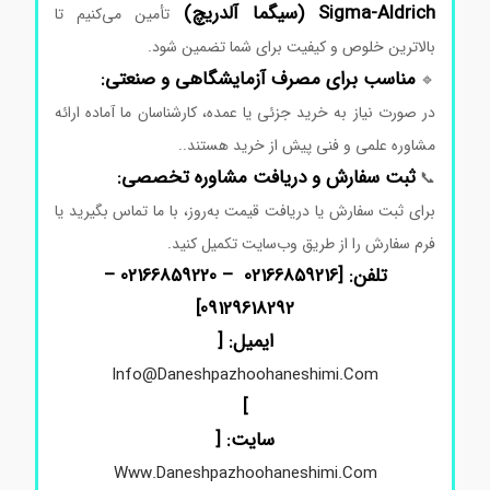
Aldrich (
Sigma-
سیگما
آلدریچ)
تأمین
می‌کنیم
تا
بالاترین
خلوص
و
کیفیت
برای
شما
تضمین
شود.
مناسب
برای
مصرف
آزمایشگاهی
و
صنعتی:
🔹
در
صورت
نیاز
به
خرید
جزئی
یا
عمده،
کارشناسان
ما
آماده
ارائه
مشاوره
علمی
و
فنی
پیش
از
خرید
هستند.
.
ثبت
سفارش
و
دریافت
مشاوره
تخصصی:
📞
برای
ثبت
سفارش
یا
دریافت
قیمت
به‌روز،
با
ما
تماس
بگیرید
یا
فرم
سفارش
را
از
طریق
وب‌سایت
تکمیل
کنید.
تلفن: [02166859216 – 02166859220 –
]
09129618292
ایمیل: [
Info@daneshpazhoohaneshimi.com
]
سایت: [
Www.daneshpazhoohaneshimi.com