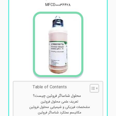
MFCD00036428
Table of Contents
محلول شناساگر فروئین چیست؟
تعریف علمی محلول فروئین
مشخصات فیزیکی و شیمیایی محلول فروئین
مکانیسم عملکرد شناساگر فروئین