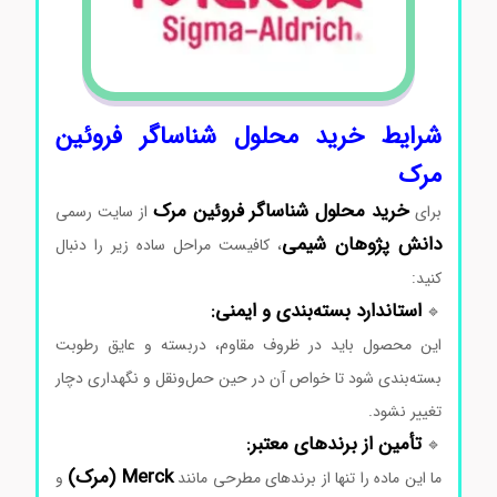
شرایط
خرید محلول شناساگر فروئین
مرک
خرید محلول شناساگر فروئین مرک
برای
از
سایت
رسمی
دانش‌ پژوهان
شیمی
،
کافیست
مراحل
ساده
زیر
را
دنبال
کنید:
استاندارد
بسته‌بندی
و
ایمنی:
🔹
این
محصول
باید
در
ظروف
مقاوم،
دربسته
و
عایق
رطوبت
بسته‌بندی
شود
تا
خواص
آن
در
حین
حمل‌ونقل
و
نگهداری
دچار
تغییر
نشود.
تأمین
از
برندهای
معتبر:
🔹
Merck (
مرک)
ما
این
ماده
را
تنها
از
برندهای
مطرحی
مانند
و