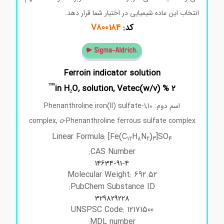
انتخاب این ماده شیمیایی در اختیار شما قرار دهد.
کد:
V800184
Ferroin indicator solution
™
2 % (w/v)in H₂O, solution, Vetec
اسم دوم: 1,10-Phenanthroline iron(II) sulfate
complex,
o
-Phenanthroline ferrous sulfate complex
Linear Formula: [Fe(C
H
N
)
]SO
12
8
2
3
4
CAS Number:
14634-91-4
Molecular Weight: 692.52
PubChem Substance ID:
329829228
UNSPSC Code: 12171500
MDL number: