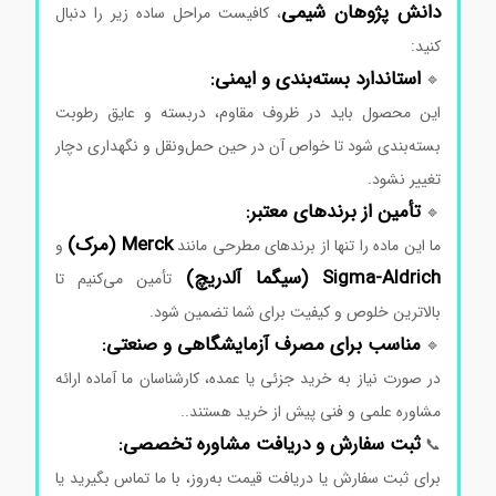
دانش‌ پژوهان
شیمی
،
کافیست
مراحل
ساده
زیر
را
دنبال
کنید:
استاندارد
بسته‌بندی
و
ایمنی:
🔹
این
محصول
باید
در
ظروف
مقاوم،
دربسته
و
عایق
رطوبت
بسته‌بندی
شود
تا
خواص
آن
در
حین
حمل‌ونقل
و
نگهداری
دچار
تغییر
نشود.
تأمین
از
برندهای
معتبر:
🔹
Merck (
مرک)
ما
این
ماده
را
تنها
از
برندهای
مطرحی
مانند
و
Aldrich (
Sigma-
سیگما
آلدریچ)
تأمین
می‌کنیم
تا
بالاترین
خلوص
و
کیفیت
برای
شما
تضمین
شود.
مناسب
برای
مصرف
آزمایشگاهی
و
صنعتی:
🔹
در
صورت
نیاز
به
خرید
جزئی
یا
عمده،
کارشناسان
ما
آماده
ارائه
مشاوره
علمی
و
فنی
پیش
از
خرید
هستند.
.
ثبت
سفارش
و
دریافت
مشاوره
تخصصی:
📞
برای
ثبت
سفارش
یا
دریافت
قیمت
به‌روز،
با
ما
تماس
بگیرید
یا