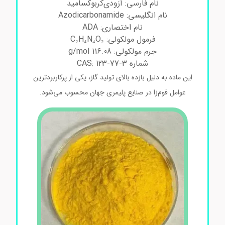
نام فارسی: آزودی‌کربوکسامید
نام انگلیسی: Azodicarbonamide
نام اختصاری: ADA
فرمول مولکولی: C₂H₄N₄O₂
جرم مولکولی: 116.08 g/mol
شماره CAS: 123-77-3
این ماده به دلیل بازده بالای تولید گاز، یکی از پرکاربردترین
عوامل فوم‌زا در صنایع پلیمری جهان محسوب می‌شود.