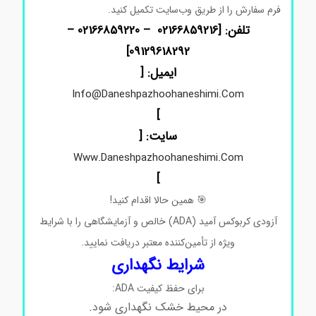
فرم
سفارش
را
از
طریق
وب‌سایت
تکمیل
کنید.
تلفن: [02166859216 – 02166859220 –
]
09129618292
ایمیل: [
Info@daneshpazhoohaneshimi.com
]
سایت: [
Www.daneshpazhoohaneshimi.com
]
🎯
همین
حالا
اقدام
کنید!
آزودی‌ کربوکس آمید (ADA)
خالص
و
آزمایشگاهی
را
با
شرایط
ویژه
از
تأمین‌کننده
معتبر
دریافت
نمایید.
شرایط نگهداری
برای حفظ کیفیت ADA:
در محیط خشک نگهداری شود.