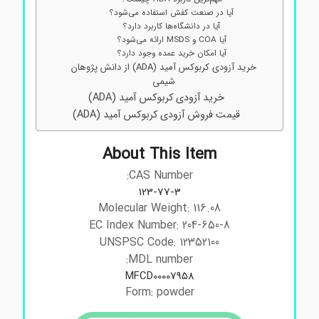
آیا در صنعت کفش استفاده می‌شود؟
آیا در دانشگاه‌ها کاربرد دارد؟
آیا COA و MSDS ارائه می‌شود؟
آیا امکان خرید عمده وجود دارد؟
خرید آزودی‌ کربوکس آمید (ADA) از دانش پژوهان
شیمی
خرید آزودی‌ کربوکس آمید (ADA)
قیمت فروش آزودی‌ کربوکس آمید (ADA)
About This Item
CAS Number:
123-77-3
Molecular Weight: 116.08
EC Index Number: 204-650-8
UNSPSC Code: 12352100
MDL number:
MFCD00007958
Form: powder