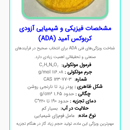
مشخصات فیزیکی و شیمیایی آزودی‌
کربوکس آمید (ADA)
شناخت ویژگی‌های فنی ADA برای انتخاب صحیح در فرآیندهای
صنعتی و تحقیقاتی اهمیت زیادی دارد.
فرمول مولکولی:
C₂H₄N₄O₂
جرم مولکولی :
116.08 g/mol
شماره:
CAS 123-77-3
شکل ظاهری :
پودر زرد تا نارنجی روشن
چگالی :
حدود 1.65 g/cm³
دمای تجزیه :
حدود 190 تا 220°C
حلالیت در آب:
بسیار کم
نوع ماده:
عامل فوم‌زای شیمیایی
مهم‌ترین ویژگی این ماده، تولید حجم زیاد گاز در هنگام تجزیه