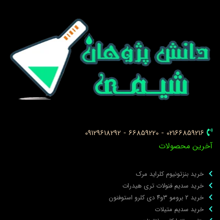
02166859216 - 66859220 - 09129618292
خرین محصولات
خرید بنزتونیوم کلراید مرک
خرید سدیم فنولات تری هیدرات
خرید ۲ برومو ۳و۴ دی‌ کلرو استوفنون
خرید سدیم متیلات