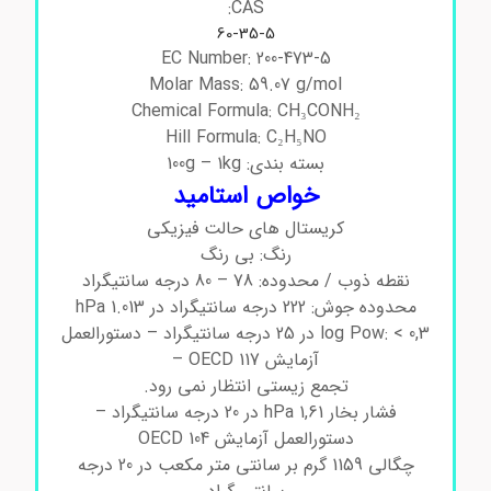
CAS:
60-35-5
EC Number: 200-473-5
Molar Mass: 59.07 g/mol
Chemical Formula: CH₃CONH₂
Hill Formula: C₂H₅NO
بسته بندی: 100g – 1kg
خواص استامید
کریستال های حالت فیزیکی
رنگ: بی رنگ
نقطه ذوب / محدوده: 78 – 80 درجه سانتیگراد
محدوده جوش: 222 درجه سانتیگراد در 1.013 hPa
log Pow: < 0,3 در 25 درجه سانتیگراد – دستورالعمل
آزمایش OECD 117 –
تجمع زیستی انتظار نمی رود.
فشار بخار 1,61 hPa در 20 درجه سانتیگراد –
دستورالعمل آزمایش OECD 104
چگالی 1159 گرم بر سانتی متر مکعب در 20 درجه