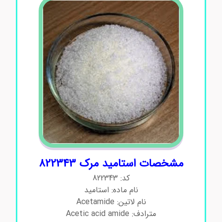
مشخصات استامید مرک 822343
کد: 822343
نام ماده: استامید
نام لاتین: Acetamide
مترادف: Acetic acid amide