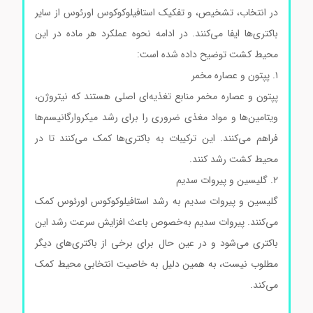
در انتخاب، تشخیص، و تفکیک استافیلوکوکوس اورئوس از سایر
باکتری‌ها ایفا می‌کنند. در ادامه نحوه عملکرد هر ماده در این
محیط کشت توضیح داده شده است:
۱. پپتون و عصاره مخمر
پپتون و عصاره مخمر منابع تغذیه‌ای اصلی هستند که نیتروژن،
ویتامین‌ها و مواد مغذی ضروری را برای رشد میکروارگانیسم‌ها
فراهم می‌کنند. این ترکیبات به باکتری‌ها کمک می‌کنند تا در
محیط کشت رشد کنند.
محیط کشت بردپارکرآگار کد105406
۲. گلیسین و پیروات سدیم
گلیسین و پیروات سدیم به رشد استافیلوکوکوس اورئوس کمک
می‌کنند. پیروات سدیم به‌خصوص باعث افزایش سرعت رشد این
باکتری می‌شود و در عین حال برای برخی از باکتری‌های دیگر
مطلوب نیست، به همین دلیل به خاصیت انتخابی محیط کمک
می‌کند.
محیط کشت بردپارکرآگار کد105406 محیط کشت
بردپارکرآگار کد105406 محیط کشت بردپارکرآگار کد105406