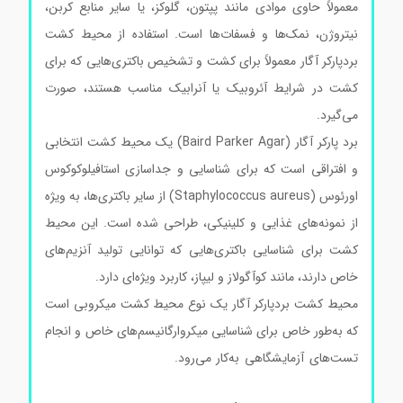
معمولاً حاوی موادی مانند پپتون، گلوکز، یا سایر منابع کربن،
نیتروژن، نمک‌ها و فسفات‌ها است. استفاده از محیط کشت
بردپارکر آگار معمولاً برای کشت و تشخیص باکتری‌هایی که برای
کشت در شرایط آئروبیک یا آنرابیک مناسب هستند، صورت
می‌گیرد.
برد پارکر آگار (Baird Parker Agar) یک محیط کشت انتخابی
و افتراقی است که برای شناسایی و جداسازی استافیلوکوکوس
اورئوس (Staphylococcus aureus) از سایر باکتری‌ها، به ویژه
از نمونه‌های غذایی و کلینیکی، طراحی شده است. این محیط
کشت برای شناسایی باکتری‌هایی که توانایی تولید آنزیم‌های
خاص دارند، مانند کوآگولاز و لیپاز، کاربرد ویژه‌ای دارد.
محیط کشت بردپارکر آگار یک نوع محیط کشت میکروبی است
که به‌طور خاص برای شناسایی میکروارگانیسم‌های خاص و انجام
تست‌های آزمایشگاهی به‌کار می‌رود.
محیط کشت بردپارکرآگار
کد105406 محیط کشت بردپارکرآگار کد105406