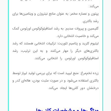
می‌کند:
پپتون و عصاره مخمر: به عنوان منابع نیتروژن و ویتامین‌ها برای
رشد باکتری.
محیط کشت بردپارکرآگار کد105406
گلیسین و پیروات سدیم: به رشد استافیلوکوکوس اورئوس کمک
می‌کند و خاصیت انتخابی دارد.
لیتیوم کلرید و پتاسیم تلوریت: ترکیبات انتخابی هستند که رشد
باکتری‌های دیگر را مهار می‌کنند و به این ترتیب، رشد
استافیلوکوکوس اورئوس را انتخابی می‌کنند.
محیط کشت
بردپارکرآگار کد105406 محیط کشت بردپارکرآگار کد105406
زرده تخم‌مرغ: منبع لیپید است که برای بررسی تولید لیپاز توسط
باکتری استفاده می‌شود و در صورت مثبت بودن، هاله‌ای کدر و
درخشان دور کلنی‌ها ایجاد می‌کند.
خرید بردپارکرآگار خرید
بردپارکرآگار خرید بردپارکرآگار خرید بردپارکرآگار خرید
بردپارکرآگار
ویژگی‌ها و مشخصات کلنی‌ها