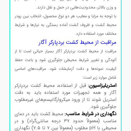
و وزن بالاتر، محدودیت‌هایی در حمل و نقل دارند.
با توجه به مزایا و معایب هر دو نوع محصول، انتخاب بین پودر
محیط کشت و ظروف کشت آماده بستگی به نیازها و شرایط
مختلف مورد استفاده دارد.
مح یط کشت بردپارکرآگار کد105406
مراقبت از محیط کشت بردپارکر آگار
مراقبت از محیط کشت بردپارکر آگار بسیار حیاتی است تا از
آلودگی و تغییر شرایط محیطی جلوگیری شود و باعث حفظ
کیفیت نمونه‌ها و دقت آزمایشات شود. مراقبت‌های اساسی
شامل موارد زیر است:
محیط کشت بردپارکرآگار کد105406
استریلیزاسیون:
قبل از استفاده، محیط کشت بردپارکر
آگار و همه تجهیزات مورد استفاده باید به دقت
استریل شوند تا از ورود میکروارگانیسم‌های غیرمطلوب
جلوگیری شود.
محیط کشت بردپارکرآگار کد105406
نگهداری در شرایط مناسب:
محیط کشت باید در دمای
مناسب (معمولاً حدود ۳۷ درجه سانتی‌گراد) و در
محیطی با pH مطلوب (معمولاً بین ۷ تا ۷.۵) نگهداری