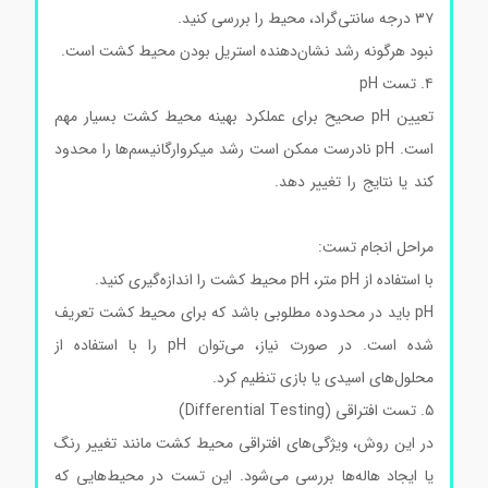
۳۷ درجه سانتی‌گراد، محیط را بررسی کنید.
نبود هرگونه رشد نشان‌دهنده استریل بودن محیط کشت است.
۴. تست pH
تعیین pH صحیح برای عملکرد بهینه محیط کشت بسیار مهم
است. pH نادرست ممکن است رشد میکروارگانیسم‌ها را محدود
کند یا نتایج را تغییر دهد.
محیط کشت بردپارکرآگار کد105406
محیط کشت بردپارکرآگار کد105406
مراحل انجام تست:
با استفاده از pH متر، pH محیط کشت را اندازه‌گیری کنید.
pH باید در محدوده مطلوبی باشد که برای محیط کشت تعریف
شده است. در صورت نیاز، می‌توان pH را با استفاده از
محلول‌های اسیدی یا بازی تنظیم کرد.
۵. تست افتراقی (Differential Testing)
در این روش، ویژگی‌های افتراقی محیط کشت مانند تغییر رنگ
یا ایجاد هاله‌ها بررسی می‌شود. این تست در محیط‌هایی که