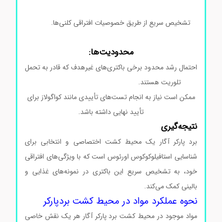
محیط کشت بردپارکرآگار کد105406
تشخیص سریع از طریق خصوصیات افتراقی کلنی‌ها.
محیط
کشت بردپارکرآگار کد105406 محیط کشت بردپارکرآگار کد105406
محدودیت‌ها:
احتمال رشد محدود برخی باکتری‌های غیرهدف که قادر به تحمل
تلوریت هستند.
محیط کشت بردپارکرآگار کد105406
ممکن است نیاز به انجام تست‌های تأییدی مانند کواگولاز برای
تأیید نهایی داشته باشد.
نتیجه‌گیری
برد پارکر آگار یک محیط کشت اختصاصی و انتخابی برای
شناسایی استافیلوکوکوس اورئوس است که با ویژگی‌های افتراقی
خود، به تشخیص سریع این باکتری در نمونه‌های غذایی و
بالینی کمک می‌کند.
محیط کشت بردپارکرآگار کد105406
نحوه عملکرد مواد در محیط کشت بردپارکر
مواد موجود در محیط کشت برد پارکر آگار هر یک نقش خاصی