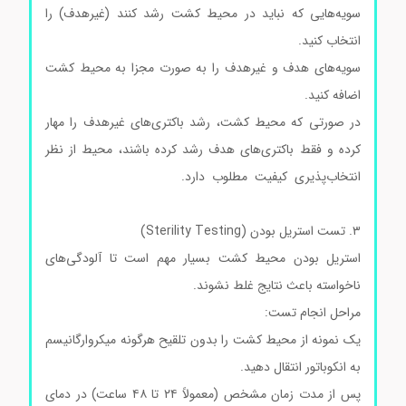
سویه‌هایی که نباید در محیط کشت رشد کنند (غیرهدف) را
انتخاب کنید.
سویه‌های هدف و غیرهدف را به صورت مجزا به محیط کشت
اضافه کنید.
در صورتی که محیط کشت، رشد باکتری‌های غیرهدف را مهار
کرده و فقط باکتری‌های هدف رشد کرده باشند، محیط از نظر
انتخاب‌پذیری کیفیت مطلوب دارد.
محیط کشت بردپارکرآگار
کد105406 محیط کشت بردپارکرآگار کد105406
۳. تست استریل بودن (Sterility Testing)
استریل بودن محیط کشت بسیار مهم است تا آلودگی‌های
ناخواسته باعث نتایج غلط نشوند.
مراحل انجام تست:
یک نمونه از محیط کشت را بدون تلقیح هرگونه میکروارگانیسم
به انکوباتور انتقال دهید.
پس از مدت زمان مشخص (معمولاً ۲۴ تا ۴۸ ساعت) در دمای