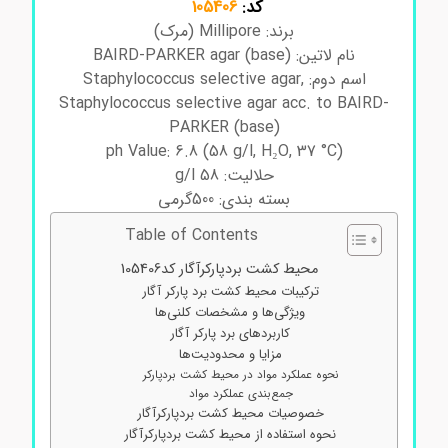
کد:
105406
برند: Millipore (مرک)
نام لاتین: BAIRD-PARKER agar (base)
اسم دوم: Staphylococcus selective agar,
Staphylococcus selective agar acc. to BAIRD-
PARKER (base)
ph Value: 6.8 (58 g/l, H₂O, 37 °C)
حلالیت: 58 g/l
بسته بندی: 500گرمی
Table of Contents
محیط کشت بردپارکرآگار کد105406
ترکیبات محیط کشت برد پارکر آگار
ویژگی‌ها و مشخصات کلنی‌ها
کاربردهای برد پارکر آگار
مزایا و محدودیت‌ها
نحوه عملکرد مواد در محیط کشت بردپارکر
جمع‌بندی عملکرد مواد
خصوصیات محیط کشت بردپارکرآگار
نحوه استفاده از محیط کشت بردپارکرآگار