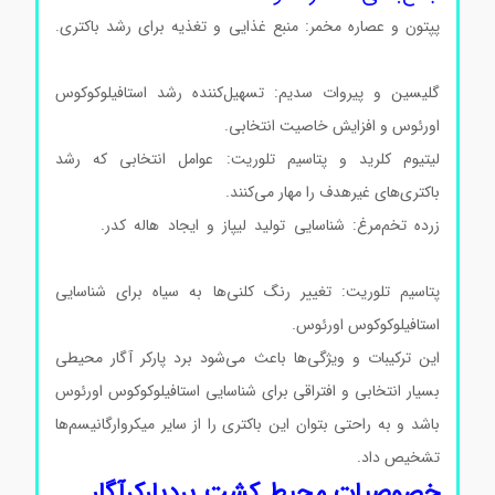
پپتون و عصاره مخمر: منبع غذایی و تغذیه برای رشد باکتری.
محیط کشت بردپارکرآگار کد105406
گلیسین و پیروات سدیم: تسهیل‌کننده رشد استافیلوکوکوس
اورئوس و افزایش خاصیت انتخابی.
لیتیوم کلرید و پتاسیم تلوریت: عوامل انتخابی که رشد
باکتری‌های غیرهدف را مهار می‌کنند.
زرده تخم‌مرغ: شناسایی تولید لیپاز و ایجاد هاله کدر.
محیط
کشت بردپارکرآگار کد105406
پتاسیم تلوریت: تغییر رنگ کلنی‌ها به سیاه برای شناسایی
استافیلوکوکوس اورئوس.
محیط کشت بردپارکرآگار کد105406
این ترکیبات و ویژگی‌ها باعث می‌شود برد پارکر آگار محیطی
بسیار انتخابی و افتراقی برای شناسایی استافیلوکوکوس اورئوس
باشد و به راحتی بتوان این باکتری را از سایر میکروارگانیسم‌ها
تشخیص داد.
محیط کشت بردپارکرآگار کد105406
خصوصیات محیط کشت بردپارکرآگار