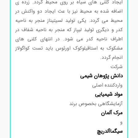
ایجاد کلنی های سیاه بر روی محیط گردد. زرده ی
اضافه شده به محیط نیز با عث ایجاد دو واکنش در
محیط می گردد. یکی تولید لسیتیناز منجر به ناحیه
کدر و دیگری تولید لیپاز که منجر به ناحیه شفاف در
اطراف ناحیه کدر می شود. در انتهای کلنی های
مشکوک به استاقیلوکوک اورئوس باید تست کواگولاز
انجام گردد.
محیط کشت بردپارکرآگار کد105406
شرکت
دانش پژوهان شیمی
واردکننده اصلی
مواد
شیمیایی
آزمایشگاهی بخصوص برند
مرک
آلمان
و
سیگماآلدریچ