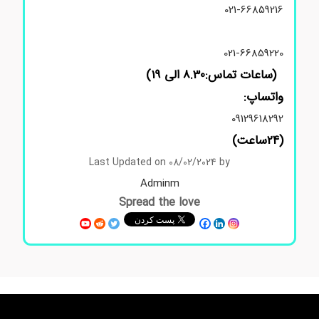
021-66859216
021-66859220
(ساعات تماس:8.30 الی 19)
واتساپ:
09129618292
(24ساعت)
Last Updated on 08/02/2024 by
Adminm
Spread the love