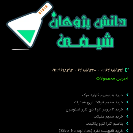
02166859216 - 66859220 - 09129618292
خرین محصولات
خرید بنزتونیوم کلراید مرک
خرید سدیم فنولات تری هیدرات
خرید ۲ برومو ۳و۴ دی‌ کلرو استوفنون
خرید سدیم متیلات
پتاسیم تترا کلرو پلاتینات
خرید نانوپلیت نقره (Silver Nanoplates)