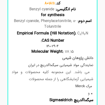
کد:
801811
نام انگلیسی:
Benzyl cyanide
for synthesis
اسم دوم:
Benzyl cyanide, Phenylacetonitrile, α-
Tolunitrile
Empirical Formula (Hill Notation):
C
H
N
8
7
CAS Number:
140-29-4
Molecular Weight:
117.15
دانش پژوهان شیمی
نمایندگی مواد شیمیایی سیگماآلدریچ در ایران
می باشد. این مجموعه کلیه محصولات و مواد
شیمیایی آزمایشگاهی را از جمله محصولات
مرک Merck
،
و
سیگماآلدریچ Sigmaaldrich