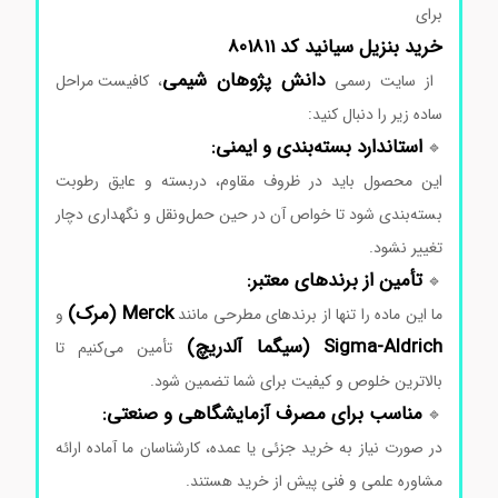
برای
خرید بنزیل سیانید کد 801811
دانش‌ پژوهان
شیمی
از
سایت
رسمی
،
کافیست
مراحل
ساده
زیر
را
دنبال
کنید:
استاندارد
بسته‌بندی
و
ایمنی:
🔹
این
محصول
باید
در
ظروف
مقاوم،
دربسته
و
عایق
رطوبت
بسته‌بندی
شود
تا
خواص
آن
در
حین
حمل‌ونقل
و
نگهداری
دچار
تغییر
نشود.
تأمین
از
برندهای
معتبر:
🔹
Merck (
مرک)
ما
این
ماده
را
تنها
از
برندهای
مطرحی
مانند
و
Aldrich (
Sigma-
سیگما
آلدریچ)
تأمین
می‌کنیم
تا
بالاترین
خلوص
و
کیفیت
برای
شما
تضمین
شود.
مناسب
برای
مصرف
آزمایشگاهی
و
صنعتی:
🔹
در
صورت
نیاز
به
خرید
جزئی
یا
عمده،
کارشناسان
ما
آماده
ارائه
مشاوره
علمی
و
فنی
پیش
از
خرید
هستند.