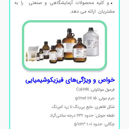
،
و کلیه محصولات آزمایشگاهی و صنعتی را به
مشتریان ارائه می دهد.
خواص و ویژگی‌های فیزیکوشیمیایی
فرمول مولکولی: C8H7N
جرم مولی: 117.15 g/mol
شکل ظاهری: مایع بی‌رنگ تا زرد کم‌رنگ
نقطه جوش: حدود 232 درجه سانتی‌گراد
چگالی: حدود 1.01 g/cm³