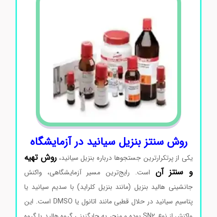
روش سنتز بنزیل سیانید در آزمایشگاه
روش تهیه
یکی از پرتکرارترین جستجوها درباره بنزیل سیانید،
و سنتز آن
است. رایج‌ترین مسیر آزمایشگاهی، واکنش
جانشینی هالید بنزیل (مانند بنزیل کلراید) با سدیم سیانید یا
پتاسیم سیانید در حلال قطبی مانند اتانول یا DMSO است. این
واکنش از نوع SN2 بوده و منجر به جایگزینی گروه هالید با گروه