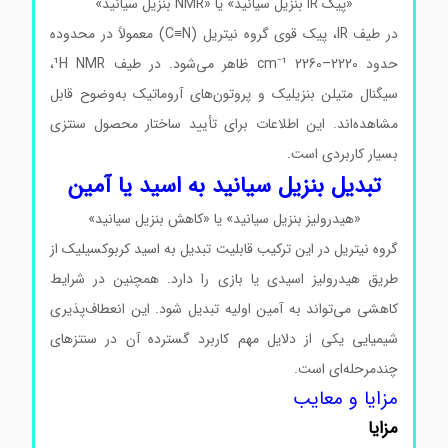
«پیک IR بنزیل سیانید» یا «NMR بنزیل سیانید»
در طیف IR، پیک قوی گروه نیتریل (C≡N) معمولاً در محدوده
حدود 2220–2260 cm⁻¹ ظاهر می‌شود. در طیف ¹H NMR،
سیگنال متیلن بنزیلیک و پروتون‌های آروماتیک به‌وضوح قابل
مشاهده‌اند. این اطلاعات برای تأیید ساختار محصول سنتزی
بسیار کاربردی است.
تبدیل بنزیل سیانید به اسید یا آمین
«هیدرولیز بنزیل سیانید» یا «کاهش بنزیل سیانید»
گروه نیتریل در این ترکیب قابلیت تبدیل به اسید کربوکسیلیک از
طریق هیدرولیز اسیدی یا بازی را دارد. همچنین در شرایط
کاهشی می‌تواند به آمین اولیه تبدیل شود. این انعطاف‌پذیری
شیمیایی یکی از دلایل مهم کاربرد گسترده آن در سنتزهای
چندمرحله‌ای است.
مزایا و معایب
مزایا