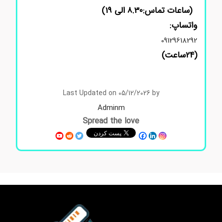
(ساعات تماس:8.30 الی 19)
واتساپ:
09129618292
(24ساعت)
استعلام قیمت مواد شیمیایی آزمایشگاهی و تح
قیقاتی
Last Updated on 05/12/2026 by
Adminm
Spread the love