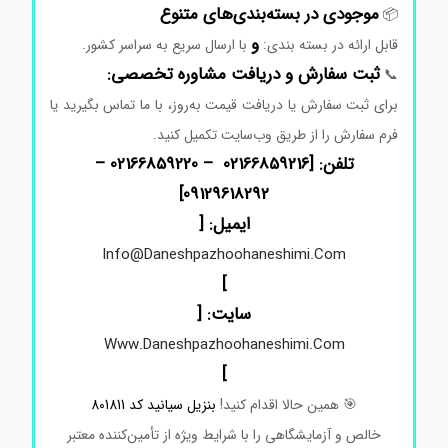
موجودی
در
بسته‌بندی‌های
متنوع
📦
و
قابل
ارائه
در
بسته بندی:
با
ارسال
سریع
به
سراسر
کشور.
ثبت
سفارش
و
دریافت
مشاوره
تخصصی:
📞
برای
ثبت
سفارش
یا
دریافت
قیمت
به‌روز،
با
ما
تماس
بگیرید
یا
فرم
سفارش
را
از
طریق
وب‌سایت
تکمیل
کنید.
تلفن: [02166859216 – 02166859220 –
]
09129618292
ایمیل: [
Info@daneshpazhoohaneshimi.com
]
سایت: [
Www.daneshpazhoohaneshimi.com
]
🎯
همین
حالا
اقدام
کنید!
بنزیل سیانید کد 801811
خالص
و
آزمایشگاهی
را
با
شرایط
ویژه
از
تأمین‌کننده
معتبر