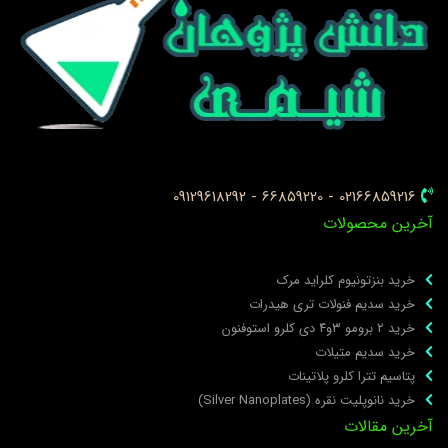
02166859216 - 66859220 - 09129618292
خرین محصولات
خرید بنزتونیوم کلراید مرک
خرید سدیم فنولات تری هیدرات
خرید ۲ برومو ۳و۴ دی‌ کلرو استوفنون
خرید سدیم متیلات
پتاسیم تترا کلرو پلاتینات
خرید نانوپلیت نقره (Silver Nanoplates)
خرین مقالات