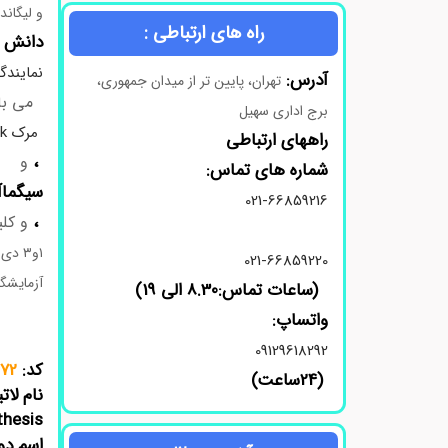
و لیگاند
راه های ارتباطی :
دانش 
نمایندگ
آدرس:
تهران، پایین تر از میدان جمهوری،
می باش
برج اداری سهیل
مرک Merck
راههای ارتباطی
،
و
شماره های تماس:
سیگماآلدریچ 
021-66859216
،
و کلی
021-66859220
آزمایشگا
(ساعات تماس:8.30 الی 19)
واتساپ:
09129618292
کد:
72
(24ساعت)
نام لات
thesis
اسم دو