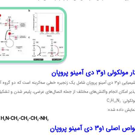
ولی ۱و۳ دی‌ آمینو پروپان
ذیر امکان انجام واکنش‌های مختلف از جمله اتصال‌های عرضی، پلیمر شدن و تشکیل
لی: C₃H₁₀N₂
نمایش داده شده:
H₂N-CH₂-CH₂-CH₂-NH₂
لی ۱و۳ دی‌ آمینو پروپان