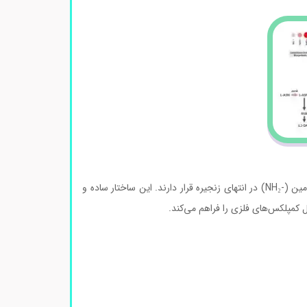
ساختار شیمیایی ۱و۳ دی‌ آمینو پروپان شامل یک زنجیره خطی سه‌کربنه است که دو گروه آمین (-NH₂) در انتهای زنجیره قرار دارند. این ساختار ساده و
 کمپلکس‌های فلزی را فراهم می‌کند.