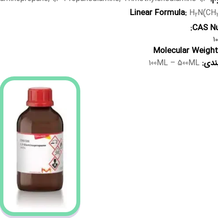
Linear Formula:
H
N(CH
2
CAS Nu
1
Molecular Weight
ندی:
100ML – 500ML