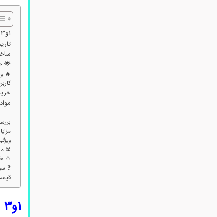
۱و۳ دی‌ آمینو پروپان
تاریخچه 
ساختار مو
🌟 خواص ا
🔥 ویژگی
کاربردهای ۱و۳ 
خرید ۱و۳ دی‌ آمینو پروپان
مواد 
آل
بررسی جن
مزایا و معا
ویژگی‌های م
☢️ مضرات 
⚠️ خطرات ۱و۳ 
❓ سوالات م
قیمت – فروش 
۱و۳ دی‌ آمینو پروپان