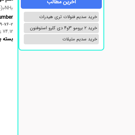
آخرین مطالب
)
NH
2
3
2
خرید سدیم فنولات تری هیدرات
mber:
09-76-2
خرید ۲ برومو ۳و۴ دی‌ کلرو استوفنون
:
74.12
بسته ب
خرید سدیم متیلات