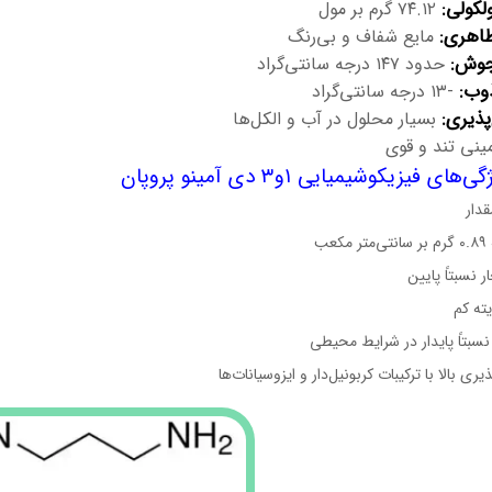
لکولی:
۷۴.۱۲ گرم بر مول
اهری:
مایع شفاف و بی‌رنگ
جوش:
حدود ۱۴۷ درجه سانتی‌گراد
وب:
-۱۳ درجه سانتی‌گراد
پذیری:
بسیار محلول در آب و الکل‌ها
ینی تند و قوی
های فیزیکوشیمیایی ۱و۳ دی‌ آمینو پروپان
دار
کعب
ر نسبتاً پایین
ته کم
نسبتاً پایدار در شرایط محیطی
ری بالا با ترکیبات کربونیل‌دار و ایزوسیانات‌ها