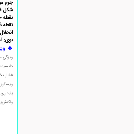
جرم مو
شکل ظ
نقطه 
نقطه ذ
انحلال‌
بوی:
آم
🔥 ویژگی‌
ویژگی مق
دانسیته ۰.۸۹ گرم بر سانتی‌متر م
فشار بخا
ویسکوزی
پایداری 
واکنش‌پذی