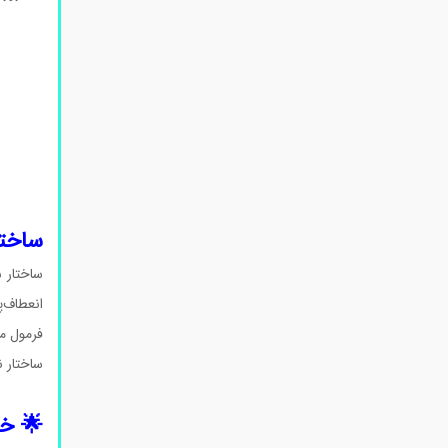
ساختار مولک
انعطاف‌پ
فرمول مولکو
ساختار 
🌟 خواص اص