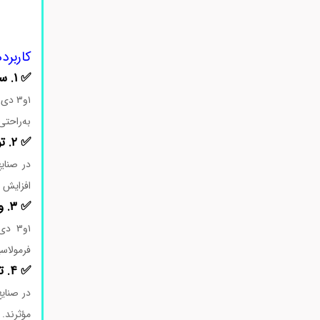
کاربردهای ۱و۳ دی‌
✅ ۱. سنتز پلیمرهای تخصصی
۱و۳ د
به‌راحتی
✅ ۲. تولید رزین‌های اپوکسی اصلاح‌شده
در صنای
افزایش ی
✅ ۳. واسطه در ساخت داروها
۱و۳ 
فرمولاسی
✅ ۴. تولید مواد فعال سطحی
در صنایع
مؤثرند.