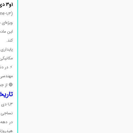
۱و۳ دی‌ آمینو پروپان
ویژه‌ای د
این ماده
کند.
پایداری 
مکانیکی 
مهندسی 
🔵 از جم
تاریخچه ک
نساجی ب
در دهه‌ه
هیدروژنا