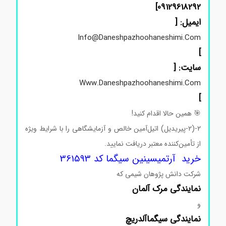
]
09129618292
ایمیل: [
Info@daneshpazhoohaneshimi.com
]
سایت: [
Www.daneshpazhoohaneshimi.com
]
🎯
همین
حالا
اقدام
کنید!
۲-(۲-پیریدیل) اتیل‌آمین
خالص
و
آزمایشگاهی
را
با
شرایط
ویژه
از
تأمین‌کننده
معتبر
دریافت
نمایید.
خرید
آرتمیسینین سیگما کد 361593
شرکت دانش پژوهان شیمی که
نمایندگی
مرک
آلمان
و
نمایندگی
سیگماآلدریچ