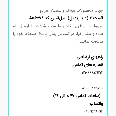
تیوگلیکولیک مرک 100700
جهت محصولات بیشتر واستعلام سریع
قیمت ۲-(۲-پیریدیل) اتیل‌آمین کد A55306
میتوانید از طریق کانال واتساپ شرکت با ارسال نام
ماده و مقدار نیاز در کمترین زمان پاسخ استعلام خود را
دریافت نمائید.
راههای ارتباطی
شماره های تماس:
021-66859216
021-66859220
(ساعات تماس:8.30 الی 19)
واتساپ:
09129618292