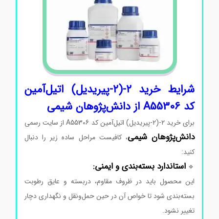
شرایط
خرید ۲-(۲-پیریدیل) اتیل‌آمین
کد A55306
از
دانش‌پژوهان
شیمی
برای
خرید ۲-(۲-پیریدیل) اتیل‌آمین کد A55306
از
سایت
رسمی
دانش‌پژوهان
شیمی
،
کافیست
مراحل
ساده
زیر
را
دنبال
کنید:
قیمت ۲-(۲-پیریدیل) اتیل‌آمین
استاندارد
بسته‌بندی
و
ایمنی:
🔹
این
محصول
باید
در
ظروف
مقاوم،
دربسته
و
عایق
رطوبت
بسته‌بندی
شود
تا
خواص
آن
در
حین
حمل‌ونقل
و
نگهداری
دچار
تغییر
نشود.