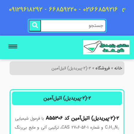
02166859216 - 66859220 - 09129618292
خانه
فروشگاه
»
»
۲-(۲-پیریدیل) اتیل‌آمین
۲-(۲-پیریدیل) اتیل‌آمین
۲-(۲-پیریدیل) اتیل‌آمین کد A55306
با فرمول شیمیایی
C₇H₁₀N₂ و شماره CAS 2706-56-1، ترکیبی آلی و مایع بی‌رنگ