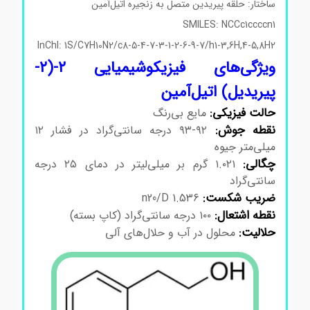
ساختار: حلقه پیریدین متصل به زنجیره اتیل‌آمین
SMILES: NCCc1ccccn1
InChI: 1S/C7H10N2/c8-5-4-7-3-1-2-6-9-7/h1-3,6H,4-5,8H2
ویژگی‌های فیزیکوشیمیایی ۲-(۲-
پیریدیل) اتیل‌آمین
حالت فیزیکی:
مایع بی‌رنگ
نقطه جوش:
۹۲-۹۳ درجه سانتی‌گراد در فشار ۱۲
میلی‌متر جیوه
چگالی:
۱.۰۲۱ گرم بر میلی‌لیتر در دمای ۲۵ درجه
سانتی‌گراد
ضریب شکست:
n20/D 1.536
نقطه اشتعال:
۱۰۰ درجه سانتی‌گراد (کاپ بسته)
حلالیت:
محلول در آب و حلال‌های آلی