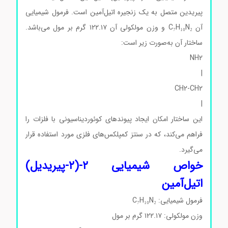
پیریدین متصل به یک زنجیره اتیل‌آمین است. فرمول شیمیایی
آن C₇H₁₀N₂ و وزن مولکولی آن ۱۲۲.۱۷ گرم بر مول می‌باشد.
ساختار آن به‌صورت زیر است:
NH2
|
CH2-CH2
|
این ساختار امکان ایجاد پیوندهای کوئوردیناسیونی با فلزات را
فراهم می‌کند، که در سنتز کمپلکس‌های فلزی مورد استفاده قرار
می‌گیرد.
خواص شیمیایی ۲-(۲-پیریدیل)
اتیل‌آمین
فرمول شیمیایی: C₇H₁₀N₂
وزن مولکولی: ۱۲۲.۱۷ گرم بر مول