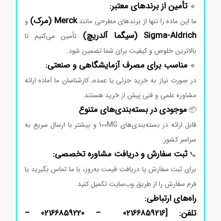
تأمین
از
برندهای
معتبر:
🔹
Merck (
مرک)
ما
این
ماده
را
تنها
از
برندهای
مطرحی
مانند
و
Aldrich (
Sigma-
سیگما
آلدریچ)
تأمین
می‌کنیم
تا
بالاترین
خلوص
و
کیفیت
برای
شما
تضمین
شود.
مناسب
برای
مصرف
آزمایشگاهی
و
صنعتی:
🔹
در
صورت
نیاز
به
خرید
جزئی
یا
عمده،
کارشناسان
ما
آماده
ارائه
مشاوره
علمی
و
فنی
پیش
از
خرید
هستند.
موجودی
در
بسته‌بندی‌های
متنوع
📦
قابل
ارائه
در
بسته‌بندی‌های 100MG
و
بیشتر
با
ارسال
سریع
به
سراسر
کشور.
ثبت
سفارش
و
دریافت
مشاوره
تخصصی:
📞
برای
ثبت
سفارش
یا
دریافت
قیمت
به‌روز،
با
ما
تماس
بگیرید
یا
فرم
سفارش
را
از
طریق
وب‌سایت
تکمیل
کنید.
راه‌های
ارتباطی:
تلفن: [02166859216 – 02166859220 –