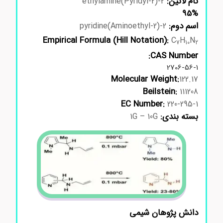
نام لاتین:
2-(2-Pyridyl)ethylamine
95%
اسم دوم:
2-(2-Aminoethyl)pyridine
Empirical Formula (Hill Notation):
C
H
N
7
10
2
CAS Number:
2706-56-1
Molecular Weight:
122.17
Beilstein:
111208
EC Number:
220-295-1
بسته بندی:
1G – 10G
دانش پژوهان شیمی