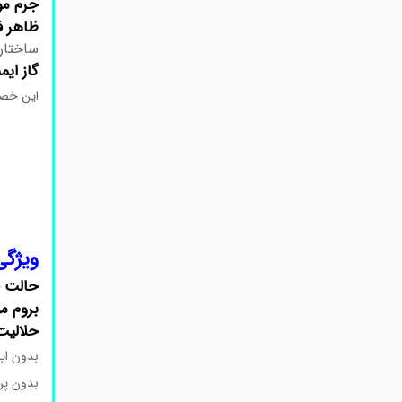
جرم مو
ظاهر ف
ساختار ۲D ثابت و بدون ایزومری چرخشی
گاز ایم
این خصوصیات فیزیکوشیمی
ویژگی‌های ف
حالت ف
بروم م
حلالیت
بدون ای
بدون پرا