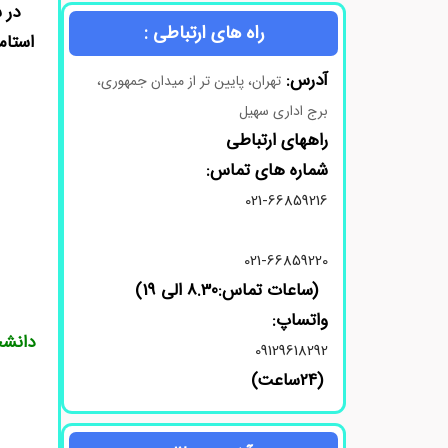
راه های ارتباطی :
آدرس:
تهران، پایین تر از میدان جمهوری،
برج اداری سهیل
راههای ارتباطی
شماره های تماس:
021-66859216
021-66859220
(ساعات تماس:8.30 الی 19)
واتساپ:
دانشج
09129618292
(24ساعت)