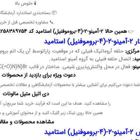
🧪 خلوص بالا
 بسته‌بندی استاندارد آزمایشگاهی
 مشاوره تخصصی قبل از خرید
258389754
همین حالا ۲-آمینو-۲-(۴-بروموفنیل) استامید کد
👉
ساختار ۲-آمین
هسته 
ماتیک فنیلی که در موقعیت پاراتوسط آن یک اتم بروم قرار دارد.
گرو
اتصال حلقه فنیلی به گروه آمینو استامید.
گروه
فعال در محل واکنش‌پذیری شیمی. ساختار در قالب SMILES: C1=CC(=CC=C1C(C(=O)N)N)Br ثبت شده است.
برای بازدید از محصولات و مقالات ما
ت آزمایشگاهی و مقالات تخصصی ما، سری به وب‌سایت بزنید و سایر محصولات از جم
دی اتیل متیل مالونات
 فرآیند خرید شما سریع‌تر، آسان‌تر و با اطمینان کامل انجام شود.
 کنید و از محتوای آموزشی و محصولات متنوع ما دیدن کنید:
اهده محصولات و مقالات
خواص ۲-آمینو