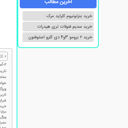
آخرین مطالب
خرید بنزتونیوم کلراید مرک
خرید سدیم فنولات تری هیدرات
خرید ۲ برومو ۳و۴ دی‌ کلرو استوفنون
۲-آمینو-۲-(۴-بروموفنیل) استامید
تاریخچه ۲-آمینو-۲-
ساختار ۲-آمینو-۲-(۴-بر
خواص ۲-آمینو-۲-(۴-برو
ویژگی‌های
کاربردهای ۲-آمینو-۲
شرایط خرید ۲-آمینو-۲-(۴-بر
خرید ۲-آمینو-۲-(۴-بروموفنیل) استامید کد 754
مزایا و معایب ۲
ویژگی‌های کلی
مضرات استفاد
خطرات ۲-آمینو-۲-(۴-برو