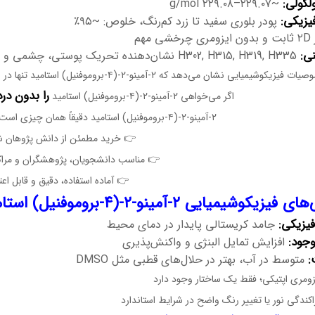
لکولی:
~۲۲۹.۰۷–۲۲۹.۰۸ g/mol
یزیکی:
پودر بلوری سفید تا زرد کم‌رنگ، خلوص: ~۹۵٪
 مهم
نی:
H302, H315, H319, H335 نشان‌دهنده تحریک پوستی، چشمی و تنفسی است
ایی نشان می‌دهد که ۲-آمینو-۲-(۴-بروموفنیل) استامید تنها در شرایط کنترل‌شده می‌تواند بیشترین کارایی را داشته باشد.
را بدون درد
اگر می‌خواهی ۲-آمینو-۲-(۴-بروموفنیل) استامید
۲-آمینو-۲-(۴-بروموفنیل) استامید دقیقاً همان چیزی است که آزمایشگاهت نیاز دارد.
👉 خرید مطمئن از دانش پژوهان 
👉 مناسب دانشجویان، پژوهشگران و مراک
👉 آماده استفاده، دقیق و قابل اعت
یزیکوشیمیایی ۲-آمینو-۲-(۴-بروموفنیل) استامید
یزیکی:
جامد کریستالی پایدار در دمای محیط
وجود:
افزایش تمایل البنژی و واکنش‌پذیری
:
متوسط در آب، بهتر در حلال‌های قطبی مثل DMSO
زومری اپتیکی؛ فقط یک ساختار وجود دارد
کندگی نور یا تغییر رنگ واضح در شرایط استاندارد