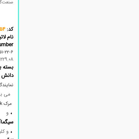
صنعت‌گرا
کد:
54
نام لات
mber:
51-22-6
229.08
بسته ب
دانش 
نمایندگ
می باش
مرک Merck
،
و
سیگماآلدریچ 
،
و کلی