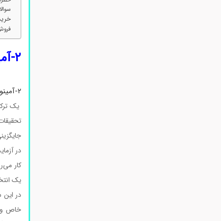
سوالات متداول 
خرید ۲-آمینو-۲-(۴-بروموفنیل) استامید آزمایش
فروش ۲-آمینو-۲-(۴-بروموفنیل) استامی
۲-آمینو-۲-(۴-بروموفنیل) استامید
۲‑آمینو‑۲‑(۴‑بروموفنیل)استامید
یک ترکی
تحقیقات 
جایگزین
در آزمای
کار می‌ر
یک انتخ
در این س
خاص و آ