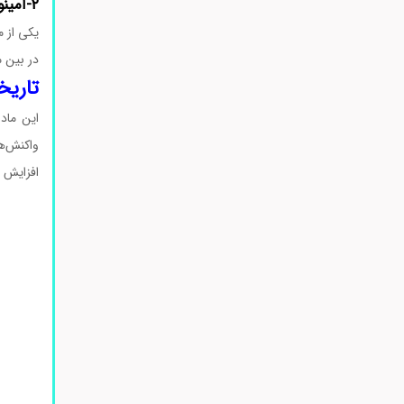
۲-آمینو-۲-(۴-بروموفنیل) استامید
یکی از 
در بین م
تاریخچه ۲-آمینو-۲-(۴-ب
این ماد
افزایش 