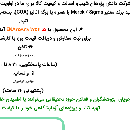
استامید برند معتب
کنید.
📌 این محصول با
کد
ENA258389754
آما
برای ثبت سفارش و دریافت قیمت روز، با کارشن
☎️ تلفن:
02166859220
(ساعات پاسخگویی: 8:30 تا 18:00)
📱 واتساپ:
09129618292
(پشتیبانی 24 ساعته)
ویان، پژوهشگران و فعالان حوزه تحقیقاتی می‌توانند با اطمینان خا
تهیه کنند و پروژه‌های آزمایشگاهی خود را با کیفیت