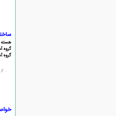
ساختار ۲-آمینو-۲-(۴-برومو
هسته م
گروه آم
گروه آم
از
خواص ۲-آمینو-۲-(۴-بروموف