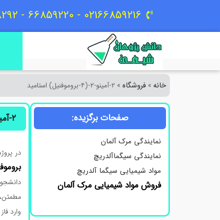
02166859216 - 66859220 - 09129618292
خانه
فروشگاه
»
»
۲-آمینو-۲-(۴-بروموفنیل) استامید
صفحات برگزیده:
۲-آمینو-۲-(۴-بروموفنیل) استامید
نمایندگی مرک آلمان
در پروژ
نمایندگی سیگماآلدریچ
بروموف
مواد شیمیایی سیگما آلدریچ
دانشجو، 
فروش مواد شیمیایی مرک آلمان
مطمئن، خ
وارد فاز