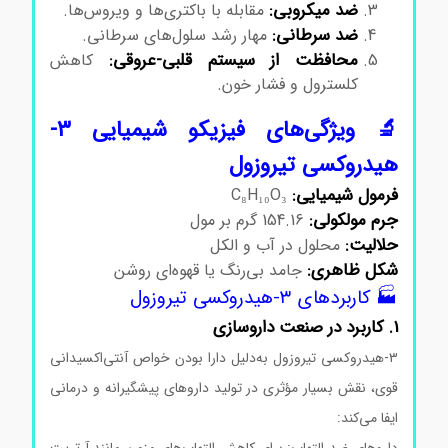
ضد میکروبی:
مقابله با باکتری‌ها و ویروس‌ها.
ضد سرطانی:
مهار رشد سلول‌های سرطانی.
محافظت از سیستم قلبی-عروقی:
کاهش
کلسترول و فشار خون.
🔬 ویژگی‌های فیزیکو شیمیایی ۳-
هیدروکسی تیروزول
فرمول شیمیایی:
C₈H₁₀O₃
جرم مولکولی:
154.16 گرم بر مول
حلالیت:
محلول در آب و الکل
شکل ظاهری:
جامد بی‌رنگ یا قهوه‌ای روشن
🏭 کاربردهای ۳-هیدروکسی تیروزول
1. کاربرد در صنعت داروسازی
۳-هیدروکسی تیروزول به‌دلیل دارا بودن خواص آنتی‌اکسیدانی
قوی، نقش بسیار مؤثری در تولید داروهای پیشگیرانه و درمانی
ایفا می‌کند:
داروهای ضد التهاب: برای کاهش التهاب‌های مزمن مانند آرتریت