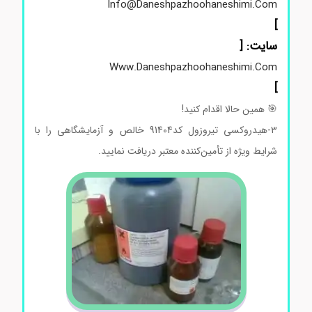
Info@daneshpazhoohaneshimi.com
]
سایت: [
Www.daneshpazhoohaneshimi.com
]
🎯
همین
حالا
اقدام
کنید!
۳-هیدروکسی تیروزول کد91404 خالص
و
آزمایشگاهی
را
با
شرایط
ویژه
از
تأمین‌کننده
معتبر
دریافت
نمایید.