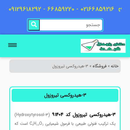
02166859216 - 66859220 - 09129618292
خانه
فروشگاه
»
»
۳-هیدروکسی تیروزول
۳-هیدروکسی تیروزول
۳-هیدروکسی تیروزول کد 91404
(3-Hydroxytyrosol)
یک ترکیب فنولی طبیعی با فرمول شیمیایی C₈H₁₀O₃ است که