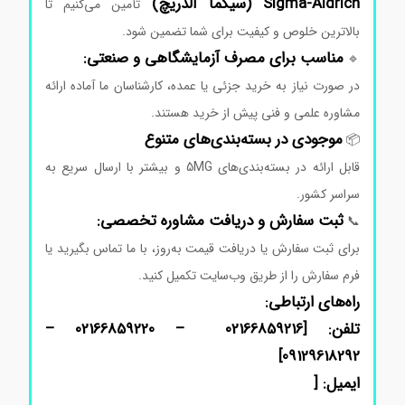
Aldrich (
Sigma-
سیگما
آلدریچ)
تأمین
می‌کنیم
تا
بالاترین
خلوص
و
کیفیت
برای
شما
تضمین
شود.
مناسب
برای
مصرف
آزمایشگاهی
و
صنعتی:
🔹
در
صورت
نیاز
به
خرید
جزئی
یا
عمده،
کارشناسان
ما
آماده
ارائه
مشاوره
علمی
و
فنی
پیش
از
خرید
هستند.
موجودی
در
بسته‌بندی‌های
متنوع
📦
قابل
ارائه
در
بسته‌بندی‌های 5MG
و
بیشتر
با
ارسال
سریع
به
سراسر
کشور.
ثبت
سفارش
و
دریافت
مشاوره
تخصصی:
📞
برای
ثبت
سفارش
یا
دریافت
قیمت
به‌روز،
با
ما
تماس
بگیرید
یا
فرم
سفارش
را
از
طریق
وب‌سایت
تکمیل
کنید.
راه‌های
ارتباطی:
تلفن: [02166859216 – 02166859220 –
]
09129618292
ایمیل: [