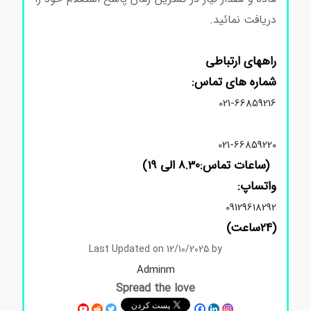
دریافت نمائید.
راههای ارتباطی
شماره های تماس:
021-66859216
021-66859220
(ساعات تماس:8.30 الی 19)
واتساپ:
09129618292
(24ساعت)
Last Updated on 12/10/2025 by
Adminm
Spread the love