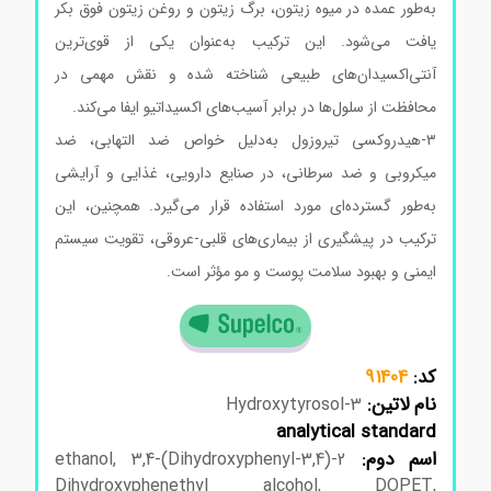
به‌طور عمده در میوه زیتون، برگ زیتون و روغن زیتون فوق بکر
یافت می‌شود. این ترکیب به‌عنوان یکی از قوی‌ترین
آنتی‌اکسیدان‌های طبیعی شناخته شده و نقش مهمی در
محافظت از سلول‌ها در برابر آسیب‌های اکسیداتیو ایفا می‌کند.
۳-هیدروکسی تیروزول به‌دلیل خواص ضد التهابی، ضد
میکروبی و ضد سرطانی، در صنایع دارویی، غذایی و آرایشی
به‌طور گسترده‌ای مورد استفاده قرار می‌گیرد. همچنین، این
ترکیب در پیشگیری از بیماری‌های قلبی-عروقی، تقویت سیستم
ایمنی و بهبود سلامت پوست و مو مؤثر است.
کد:
91404
نام لاتین:
3-Hydroxytyrosol
analytical standard
اسم دوم:
2-(3,4-Dihydroxyphenyl)ethanol, 3,4-
Dihydroxyphenethyl alcohol, DOPET,