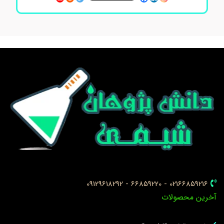
02166859216 - 66859220 - 09129618292
خرین محصولات