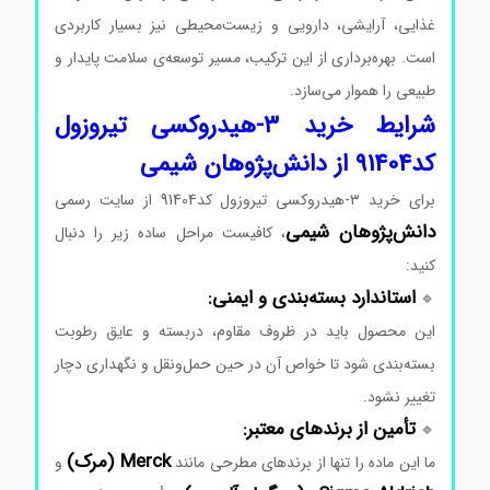
غذایی، آرایشی، دارویی و زیست‌محیطی نیز بسیار کاربردی
است. بهره‌برداری از این ترکیب، مسیر توسعه‌ی سلامت پایدار و
طبیعی را هموار می‌سازد.
شرایط
خرید ۳-هیدروکسی تیروزول
کد91404
از
دانش‌پژوهان
شیمی
برای
خرید ۳-هیدروکسی تیروزول کد91404
از
سایت
رسمی
دانش‌پژوهان
شیمی
،
کافیست
مراحل
ساده
زیر
را
دنبال
کنید:
قیمت ۲-(۲-پیریدیل) اتیل‌آمین
استاندارد
بسته‌بندی
و
ایمنی:
🔹
این
محصول
باید
در
ظروف
مقاوم،
دربسته
و
عایق
رطوبت
بسته‌بندی
شود
تا
خواص
آن
در
حین
حمل‌ونقل
و
نگهداری
دچار
تغییر
نشود.
تأمین
از
برندهای
معتبر:
🔹
Merck (
مرک)
ما
این
ماده
را
تنها
از
برندهای
مطرحی
مانند
و