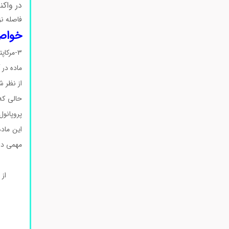
در واک
فاصله نز
خواص فیز
ماده در 
از نظر 
پروپانول
این ماده
مهمی در 
از