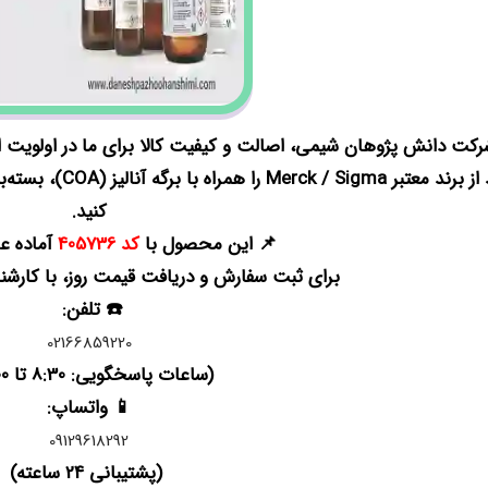
توانید از برند مع
کنید.
📌 این محصول با
کد 405736
آماده ع
برای ثبت سفارش و دریافت قیمت روز، با کارشن
☎️ تلفن:
02166859220
(ساعات پاسخگویی: 8:30 تا 18:00)
📱 واتساپ:
09129618292
(پشتیبانی 24 ساعته)