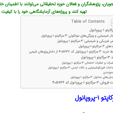
ویان، پژوهشگران و فعالان حوزه تحقیقاتی می‌توانند با اطمینان خا
تهیه کنند و پروژه‌های آزمایشگاهی خود را با کیفیت
Table of Contents
 شیمیایی و ویژگی‌های مولکولی ۳-مرکاپتو ۱-پروپانول
زیکی و شیمیایی ۳-مرکاپتو ۱-پروپانول
مرکاپتو-۱-پروپانول
 ۱-پروپانول کد 405736 از دانش‌پژوهان شیمی
پروپانول
 و خطرات احتمالی ۳-مرکاپتو ۱-پروپانول
امات فیزیکوشیمیایی و نکات ایمنی ۳-مرکاپتو ۱-پروپانول
مع‌بندی
ی متداول ۳-مرکاپتو ۱-پروپانول
مرکاپتو ۱-پروپانول کد 405736