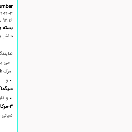
mber:
21-22-3
:
92.16
بسته ب
دانش پ
نمایندگ
می باش
مرک Merck
،
و
سیگماآلدریچ 
،
و کلی
۳-مرکاپتو ۱-پروپانول کد 405736
کمپانی ه