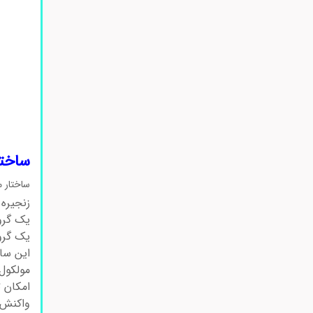
ساختار ش
ساختار مولکولی ۳-مرک
زنجیره 
یک گروه
یک گروه 
این سا
مولکول
امکان 
واکنش‌