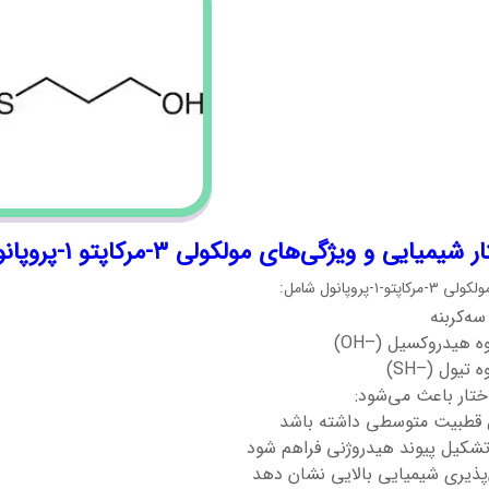
یمیایی و ویژگی‌های مولکولی ۳-مرکاپتو ۱-پروپانول
اپتو-۱-پروپانول شامل:
سه‌کربنه
 هیدروکسیل (–OH)
تیول (–SH)
ختار باعث می‌شود:
 قطبیت متوسطی داشته باشد
تشکیل پیوند هیدروژنی فراهم شود
پذیری شیمیایی بالایی نشان دهد