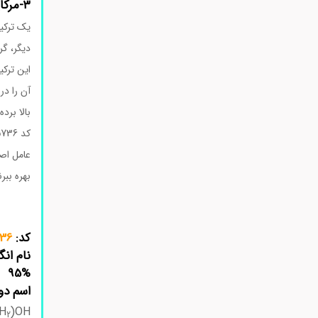
۳-مرکاپتو ۱-پروپانول سیگما
دیگر، گروه تیول (–SH) حضور دارد. این آرایش ساختاری ب
این ترکی
آن را در
بالا برد
عامل اصل
بهره ببرن
کد:
405736
نام ان
95%
اسم دو
H
)OH
2