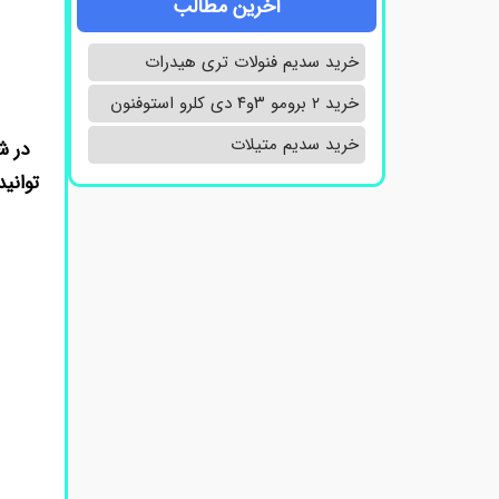
آخرین مطالب
خرید سدیم فنولات تری هیدرات
خرید ۲ برومو ۳و۴ دی‌ کلرو استوفنون
خرید سدیم متیلات