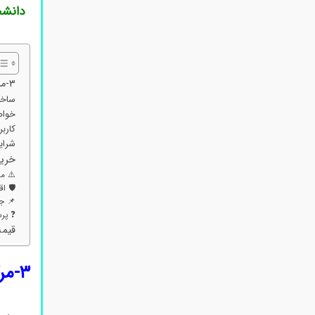
دانشج
۳-مرکاپتو ۱-پروپانول
ساختار
خواص فی
کاربردهای ۳-
شرایط خرید ۳-مرکاپتو
خرید ۳-مرکاپتو ۱-
⚠️ مضرات
🛡️ اقد
📌 ج
❓ پرسش‌ها
قیمت فروش ۳-
۳-مرکاپتو ۱-پروپانول