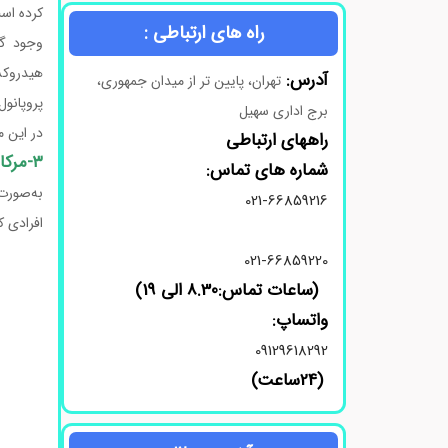
کرده اس
راه های ارتباطی :
وجود گر
آدرس:
تهران، پایین تر از میدان جمهوری،
پروپانول
برج اداری سهیل
در این 
راههای ارتباطی
۳-مرکاپتو ۱-پروپانول کد 405736
شماره های تماس:
به‌صورت
021-66859216
افرادی ک
021-66859220
(ساعات تماس:8.30 الی 19)
واتساپ:
09129618292
(24ساعت)