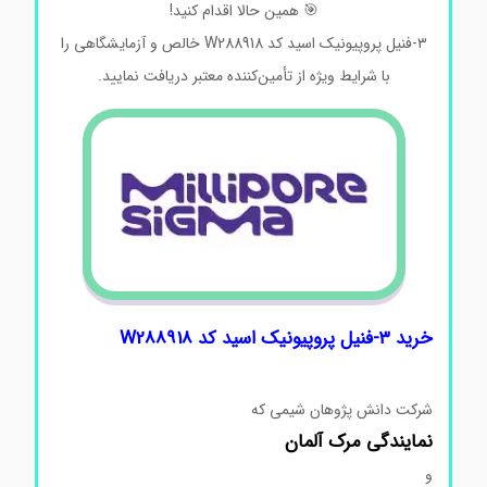
🎯
همین
حالا
اقدام
کنید!
۳-فنیل پروپیونیک اسید کد W288918 خالص
و
آزمایشگاهی
را
با
شرایط
ویژه
از
تأمین‌کننده
معتبر
دریافت
نمایید.
خرید
۳-فنیل پروپیونیک اسید کد W288918
شرکت دانش پژوهان شیمی که
نمایندگی
مرک
آلمان
و