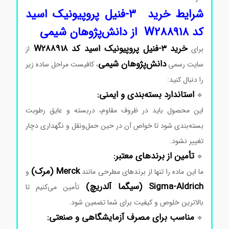
شرایط
خرید ۳-فنیل پروپیونیک اسید
کد W288918
از
دانش‌پژوهان
شیمی
خرید ۳-فنیل پروپیونیک اسید کد W288918
برای
از
دانش‌پژوهان
شیمی
سایت
رسمی
،
کافیست
مراحل
ساده
زیر
را
دنبال
کنید:
استاندارد
بسته‌بندی
و
ایمنی:
🔹
این
محصول
باید
در
ظروف
مقاوم،
دربسته
و
عایق
رطوبت
بسته‌بندی
شود
تا
خواص
آن
در
حین
حمل‌ونقل
و
نگهداری
دچار
تغییر
نشود.
تأمین
از
برندهای
معتبر:
🔹
Merck (
مرک)
ما
این
ماده
را
تنها
از
برندهای
مطرحی
مانند
و
Aldrich (
Sigma-
سیگما
آلدریچ)
تأمین
می‌کنیم
تا
بالاترین
خلوص
و
کیفیت
برای
شما
تضمین
شود.
مناسب
برای
مصرف
آزمایشگاهی
و
صنعتی:
🔹