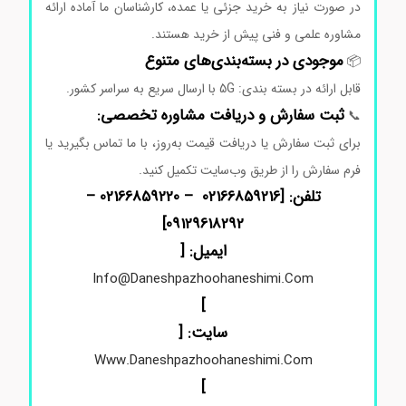
در
صورت
نیاز
به
خرید
جزئی
یا
عمده،
کارشناسان
ما
آماده
ارائه
مشاوره
علمی
و
فنی
پیش
از
خرید
هستند.
موجودی
در
بسته‌بندی‌های
متنوع
📦
قابل
ارائه
در
بسته بندی: 5G
با
ارسال
سریع
به
سراسر
کشور.
ثبت
سفارش
و
دریافت
مشاوره
تخصصی:
📞
برای
ثبت
سفارش
یا
دریافت
قیمت
به‌روز،
با
ما
تماس
بگیرید
یا
فرم
سفارش
را
از
طریق
وب‌سایت
تکمیل
کنید.
تلفن: [02166859216 – 02166859220 –
]
09129618292
ایمیل: [
Info@daneshpazhoohaneshimi.com
]
سایت: [
Www.daneshpazhoohaneshimi.com
]