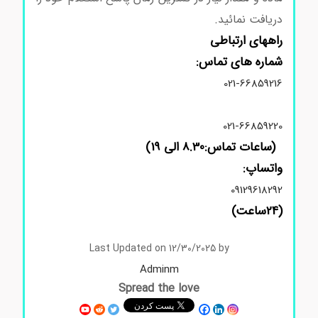
دریافت نمائید.
راههای ارتباطی
شماره های تماس:
021-66859216
021-66859220
(ساعات تماس:8.30 الی 19)
واتساپ:
09129618292
(24ساعت)
استعلام قیمت مواد شیمیایی آزمایشگاهی و تحقیقاتی
Last Updated on 12/30/2025 by
Adminm
Spread the love