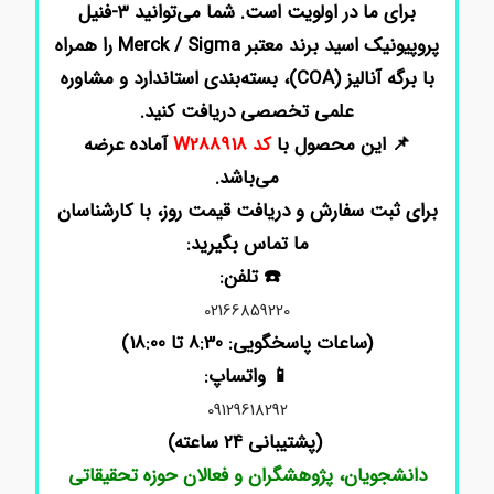
برای ما در اولویت است. شما می‌توانید ۳-فنیل
پروپیونیک اسید برند معتبر Merck / Sigma را همراه
با برگه آنالیز (COA)، بسته‌بندی استاندارد و مشاوره
علمی تخصصی دریافت کنید.
📌 این محصول با
کد W288918
آماده عرضه
می‌باشد.
برای ثبت سفارش و دریافت قیمت روز، با کارشناسان
ما تماس بگیرید:
☎️ تلفن:
02166859220
(ساعات پاسخگویی: 8:30 تا 18:00)
📱 واتساپ:
09129618292
(پشتیبانی 24 ساعته)
دانشجویان، پژوهشگران و فعالان حوزه تحقیقاتی