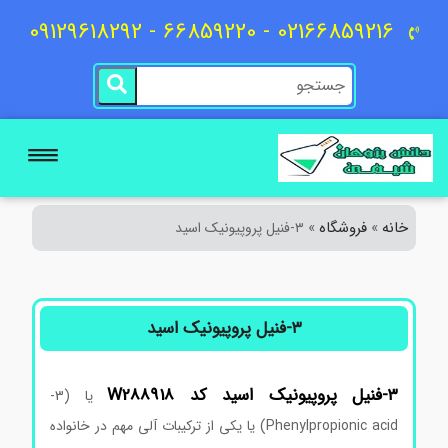
02166859216 - 66859220 - 09129618292
خانه
فروشگاه
»
»
۳-فنیل پروپیونیک اسید
۳-فنیل پروپیونیک اسید
۳-فنیل پروپیونیک اسید کد W288918
یا (3-
Phenylpropionic acid) یا یکی از ترکیبات آلی مهم در خانواده