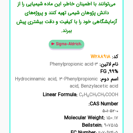
می‌توانند با اطمینان خاطر، این ماده شیمیایی را از
دانش پژوهان شیمی تهیه کنند و پروژه‌های
آزمایشگاهی خود را با کیفیت و دقت بیشتری پیش
ببرند.
کد:
W288918
نام لاتین:
3-Phenylpropionic acid
99%, FG
اسم دوم:
Hydrocinnamic acid, 3-Phenylpropionic
acid, Benzylacetic acid
Linear Formula:
C
H
CH
CH
COOH
6
5
2
2
CAS Number:
501-52-0
Molecular Weight:
150.17
Beilstein:
907515
EC Number:
207-924-5