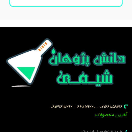
02166859216 - 66859220 - 09129618292
خرین محصولات
خرید بنزتونیوم کلراید مرک