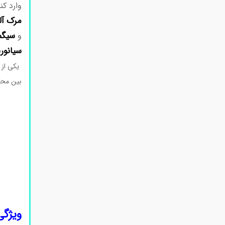
وارد ک
مرک
آل
سیگم
و
سیانوریک
یکی از
بین محقق
ویژگی