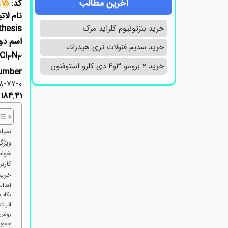
آخرین مطالب
کد:
815
نام لاتین: hloride
thesis
خرید بنزتونیوم کلراید مرک
اسم دوم: 2,4,6-Trichloro-1,3,5-triazine
خرید سدیم فنولات تری هیدرات
Cl
N
3
3
خرید ۲ برومو ۳و۴ دی‌ کلرو استوفنون
mber:
08-77-0
184.41
سیان
ویژگ
خواص و
کارب
خرید 
اقدام
نکات 
اثرا
روش‌
جمع‌