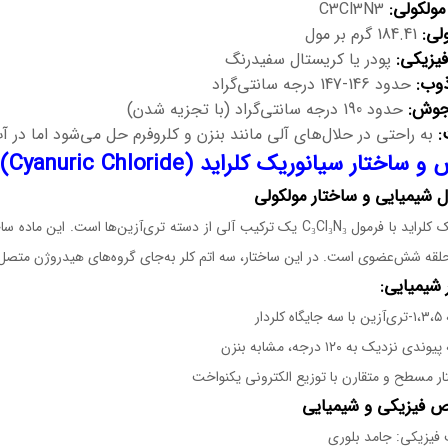
مولکولی:
C3Cl3N3
لی:
184.41 گرم بر مول
یزیکی:
پودر یا کریستال سفیدرنگ
وب:
حدود 146-147 درجه سانتی‌گراد
جوش:
حدود 190 درجه سانتی‌گراد (با تجزیه شدن)
:
به راحتی در حلال‌های آلی مانند بنزن و کلروفرم حل می‌شود اما در 
ساختار سیانوریک کلراید (Cyanuric Chloride)
سیانوریک کلراید با فرمول C₃Cl₃N₃ یک ترکیب آلی از دسته تری‌آزین‌ها
لقه شش‌عضوی است. در این ساختار، سه اتم کلر به‌جای گروه‌های هیدروژن متصل 
 شیمیایی:
لردار
دی نزدیک به ۱۲۰ درجه، مشابه بنزن
ر مسطح و متقارن با توزیع الکترونی یکنواخت
فیزیکی: جامد بلوری