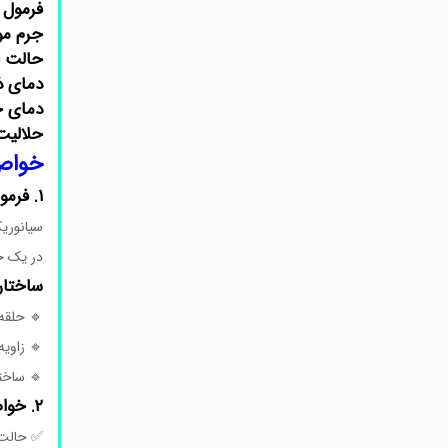
فرمول 
جرم مو
حالت ف
دمای ذ
دمای 
حلالیت
خواص و 
۱. فرمول شیمیایی و ساختار مولکولی
در یک ح
ساختار
🔹 حلقه ۱،۳،۵-تری‌آزین با سه جایگاه ک
🔹 زاویه پیون
🔹 ساختا
۲. خواص فیزیکی و شیمیایی
✅ حالت 