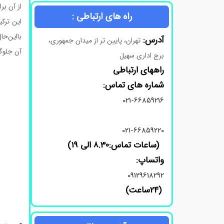
از آن بر
راه های ارتباطی :
این ترکی
بااین‌حا
آدرس:
تهران، پایین تر از میدان جمهوری،
آن جلوگ
برج اداری سهیل
راههای ارتباطی
شماره های تماس:
021-66859216
021-66859220
(ساعات تماس:8.30 الی 19)
واتساپ:
09129618292
(24ساعت)