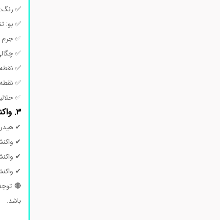
✅ رنگ: س
✅ بو: تن
✅ جرم مولی: 4.41
✅ چگالی: 1.9 گرم بر سانتی
✅ نقطه ذوب: 145-147
✅ نقطه جوش: 190 درجه سا
✅ حلالیت
۳. واکنش‌پذیری شیمیایی
✔ هیدرول
✔ واکنش 
✔ واکنش 
✔ واکنش 
🔴 توجه
باشد.