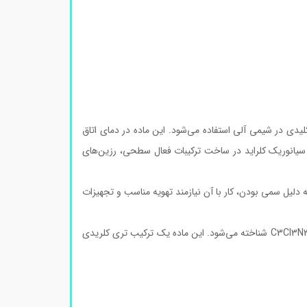
واسطه کلیدی در شیمی آلی استفاده می‌شود. این ماده در دمای اتاق
 سیانوریک کلراید در ساخت ترکیبات فعال سطحی، رزین‌های
ه دلیل سمی بودن، کار با آن نیازمند تهویه مناسب و تجهیزات
سیانوریک کلراید (Cyanuric Chloride) یک ترکیب آلی کلردار است که با فرمول شیمیایی C3Cl3N3 شناخته می‌شود. این ماده یک ترکیب تری کلریدی