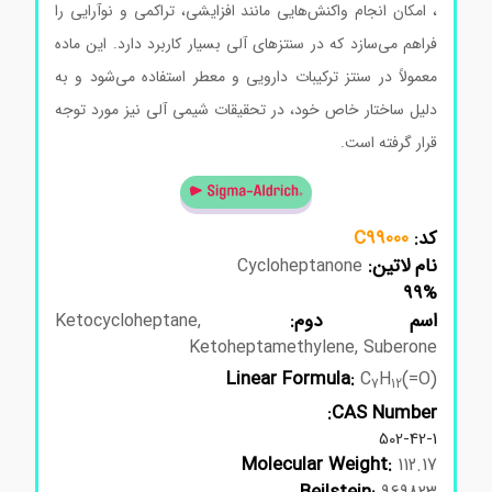
، امکان انجام واکنش‌هایی مانند افزایشی، تراکمی و نوآرایی را
فراهم می‌سازد که در سنتزهای آلی بسیار کاربرد دارد. این ماده
معمولاً در سنتز ترکیبات دارویی و معطر استفاده می‌شود و به
دلیل ساختار خاص خود، در تحقیقات شیمی آلی نیز مورد توجه
قرار گرفته است.
کد:
C99000
نام لاتین:
Cycloheptanone
99%
اسم دوم:
Ketocycloheptane,
Ketoheptamethylene, Suberone
Linear Formula:
C
H
(=O)
7
12
CAS Number:
502-42-1
Molecular Weight:
112.17