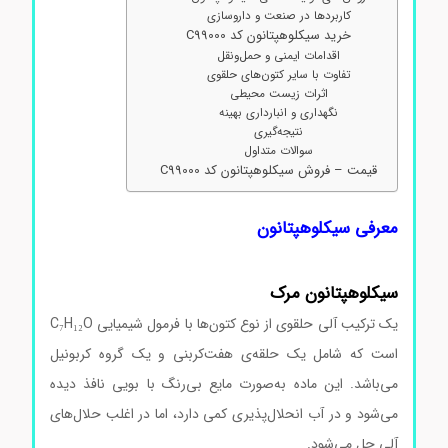
کاربردها در صنعت و داروسازی
خرید سیکلوهپتانون کد C99000
اقدامات ایمنی و حمل‌ونقل
تفاوت با سایر کتون‌های حلقوی
اثرات زیست‌ محیطی
نگهداری و انبارداری بهینه
نتیجه‌گیری
سوالات متداول
قیمت – فروش سیکلوهپتانون کد C99000
معرفی سیکلوهپتانون
سیکلوهپتانون مرک
یک ترکیب آلی حلقوی از نوع کتون‌ها با فرمول شیمیایی C₇H₁₂O
است که شامل یک حلقه‌ی هفت‌کربنی و یک گروه کربونیل
می‌باشد. این ماده به‌صورت مایع بی‌رنگ با بویی نافذ دیده
می‌شود و در آب انحلال‌پذیری کمی دارد، اما در اغلب حلال‌های
آلی حل می‌شود.