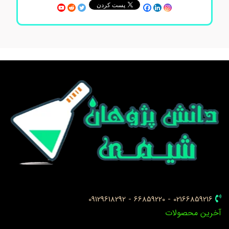
02166859216 - 66859220 - 09129618292
خرین محصولات