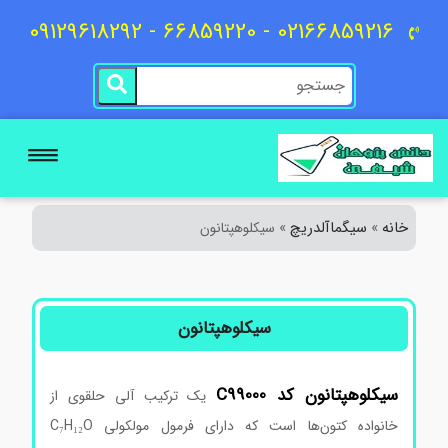
02166859216 - 66859220 - 09129618292
خانه
سیگماآلدریچ
»
»
سیکلوهپتانون
سیکلوهپتانون
سیکلوهپتانون کد C99000
یک ترکیب آلی حلقوی از
خانواده کتون‌ها است که دارای فرمول مولکولی C₇H₁₂O