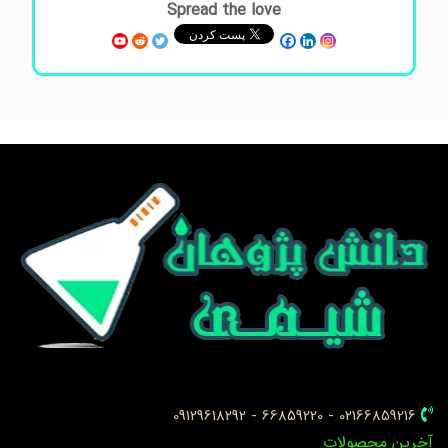
Spread the love
02166859216 - 66859220 - 09129618292
خرین محصولات