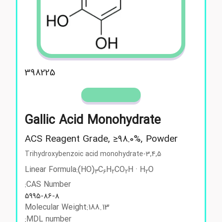
398225
Gallic Acid Monohydrate
ACS Reagent Grade, ≥98.0%, Powder
3,4,5-Trihydroxybenzoic acid monohydrate
Linear Formula:(HO)
C
H
CO
H · H
O
3
6
2
2
2
CAS Number:
5995-86-8
Molecular Weight:188.13
MDL number: