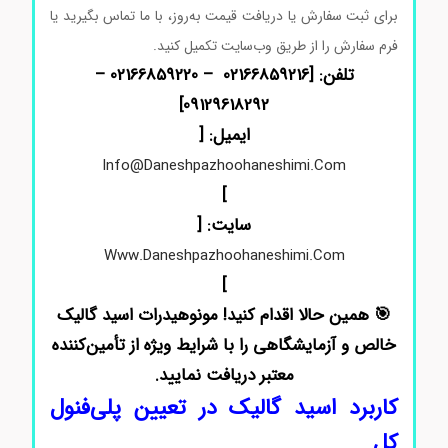
برای
ثبت
سفارش
یا
دریافت
قیمت
به‌روز،
با
ما
تماس
بگیرید
یا
فرم
سفارش
را
از
طریق
وب‌سایت
تکمیل
کنید.
تلفن: [02166859216 – 02166859220 –
]
09129618292
ایمیل: [
Info@daneshpazhoohaneshimi.com
]
سایت: [
Www.daneshpazhoohaneshimi.com
]
🎯
همین
حالا
اقدام
کنید! مونوهیدرات اسید گالیک
خالص
و
آزمایشگاهی
را
با
شرایط
ویژه
از
تأمین‌کننده
معتبر
دریافت
نمایید.
کاربرد اسید گالیک در تعیین پلی‌فنول
کل