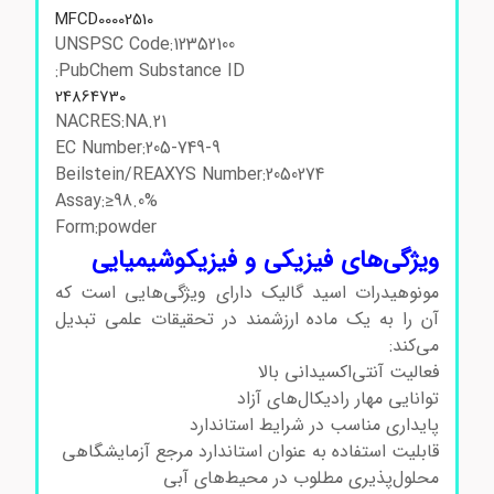
MFCD00002510
UNSPSC Code:12352100
PubChem Substance ID:
24864730
NACRES:NA.21
EC Number:205-749-9
Beilstein/REAXYS Number:2050274
Assay:≥98.0%
Form:powder
ویژگی‌های فیزیکی و فیزیکوشیمیایی
مونوهیدرات اسید گالیک دارای ویژگی‌هایی است که
آن را به یک ماده ارزشمند در تحقیقات علمی تبدیل
می‌کند:
فعالیت آنتی‌اکسیدانی بالا
توانایی مهار رادیکال‌های آزاد
پایداری مناسب در شرایط استاندارد
قابلیت استفاده به عنوان استاندارد مرجع آزمایشگاهی
محلول‌پذیری مطلوب در محیط‌های آبی