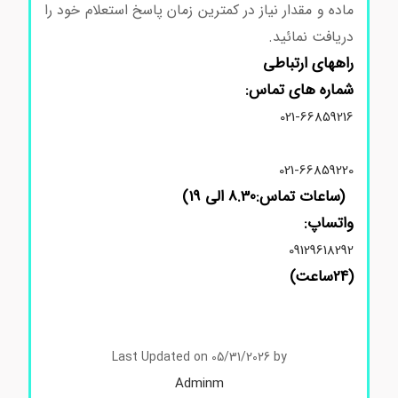
ماده و مقدار نیاز در کمترین زمان پاسخ استعلام خود را
دریافت نمائید.
راههای ارتباطی
شماره های تماس:
021-66859216
021-66859220
(ساعات تماس:8.30 الی 19)
واتساپ:
09129618292
(24ساعت)
استعلام قیمت مواد شیمیایی آزمایشگاهی و تح
قیقاتی
Last Updated on 05/31/2026 by
Adminm