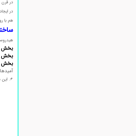
در قرن 
در ایجاد
هم با ر
ساختا
هیدروسینامی
بخش آروم
بخش زن
بخش کرب
آمیدها 
📌 این س