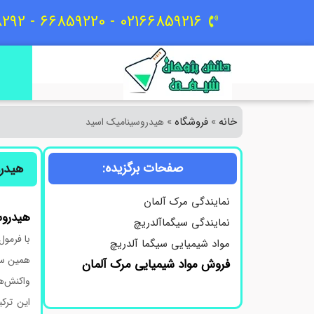
02166859216 - 66859220 - 09129618292
خانه
فروشگاه
»
»
هیدروسینامیک اسید
صفحات برگزیده:
هیدر
نمایندگی مرک آلمان
هیدروسین
نمایندگی سیگماآلدریچ
با فرمول مولکولی C9H10O2، از یک حلقه بنزنی متصل
مواد شیمیایی سیگما آلدریچ
همین سا
فروش مواد شیمیایی مرک آلمان
واکنش‌ها
این ترک