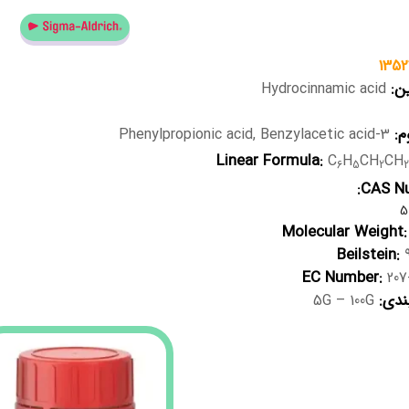
1352
ین:
Hydrocinnamic acid
م:
3-Phenylpropionic acid, Benzylacetic acid
Linear Formula:
C
H
CH
CH
6
5
2
2
CAS Nu
5
Molecular Weight:
Beilstein:
9
EC Number:
207
ندی:
5G – 100G