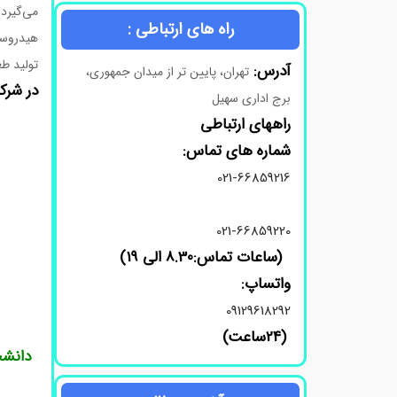
می‌گیرد.
راه های ارتباطی :
هیدروسی
تولید طع
آدرس:
تهران، پایین تر از میدان جمهوری،
در شرک
برج اداری سهیل
راههای ارتباطی
شماره های تماس:
021-66859216
021-66859220
(ساعات تماس:8.30 الی 19)
واتساپ:
09129618292
(24ساعت)
دانشج