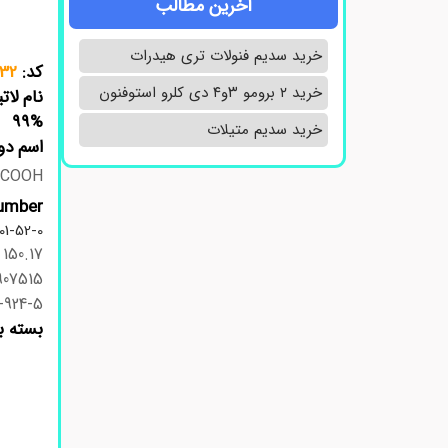
آخرین مطالب
خرید سدیم فنولات تری هیدرات
کد:
32
خرید ۲ برومو ۳و۴ دی‌ کلرو استوفنون
نام لات
99%
خرید سدیم متیلات
اسم دو
COOH
mber:
01-52-0
150.17
07515
-924-5
بسته ب