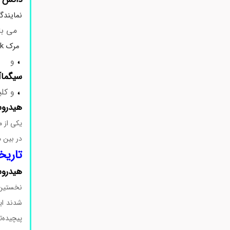
نمایندگ
می باش
مرک Merck
،
و
سیگماآلدریچ 
،
و کلی
هیدروسین
یکی از 
در بین م
تاریخ
هیدروس
نخستین 
شدند ای
پیچیده‌