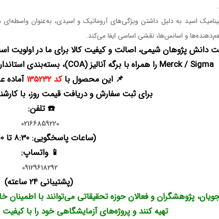
نامیک اسید به دلیل داشتن ویژگی‌های آروماتیک و اسیدی، به‌عنوان واسطه‌ای مه
م‌دهنده‌ها و اسانس‌ها، نقشی اساسی ایفا می‌کند.
ت دانش پژوهان شیمی، اصالت و کیفیت کالا برای ما در اولویت است
Merck / Sigma را همراه با برگه آنالیز (COA)، بسته‌بندی استاندارد و مشاوره علمی تخصصی دریافت کنید.
📌 این محصول با
کد 135232
آماده عر
برای ثبت سفارش و دریافت قیمت روز، با کارشن
☎️ تلفن:
02166859220
(ساعات پاسخگویی: 8:30 تا 18:00)
📱 واتساپ:
09129618292
(پشتیبانی 24 ساعته)
ویان، پژوهشگران و فعالان حوزه تحقیقاتی می‌توانند با اطمینان خا
تهیه کنند و پروژه‌های آزمایشگاهی خود را با کیفیت