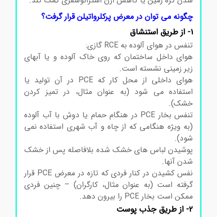
شدن کره زمین یا کاهش ازن استراتوسفری کمک کند.
چگونه می توان در معرض پرکلرواتیلن قرار گرفت؟
1- از طریق استنشاق
تنفس در هوای آلوده به RCE گازی:
هوای داخل ساختمان که روی خاک آلوده و یا آبهای
زیر زمینی نشسته است.
هوای داخلی از محل کار که PCE در آن تولید یا
استفاده می شود (به عنوان مثال، در تمیز کردن
خشک).
تنفس بخار PCE در هنگام حمام یا دوش با آب آلوده
(به ویژه هنگامی که از چاه و آب شهری استفاده نمی
شود).
پوشیدن لباس های خشک شده بلافاصله پس از خشک
شدن آنها.
نفس کشیدن در کنار فردی که تازه در معرض PCE قرار
گرفته است (به عنوان مثال، کارگران) – چنین فردی
ممکن است بخار PCE را بیرون دهد.
2- از طریق جذب پوست
خرید پرکلرواتیلن