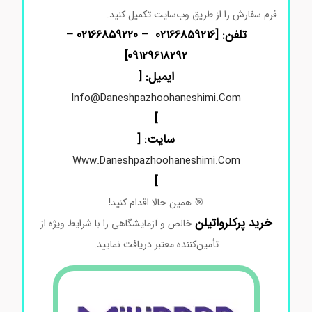
فرم
سفارش
را
از
طریق
وب‌سایت
تکمیل
کنید.
تلفن: [02166859216 – 02166859220 –
]
09129618292
ایمیل: [
Info@daneshpazhoohaneshimi.com
]
سایت: [
Www.daneshpazhoohaneshimi.com
]
🎯
همین
حالا
اقدام
کنید!
خرید پرکلرواتیلن
خالص
و
آزمایشگاهی
را
با
شرایط
ویژه
از
تأمین‌کننده
معتبر
دریافت
نمایید.