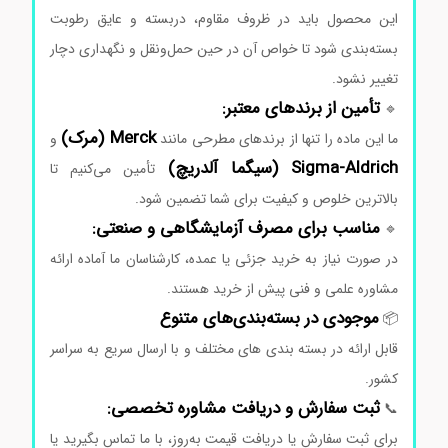
این
محصول
باید
در
ظروف
مقاوم،
دربسته
و
عایق
رطوبت
بسته‌بندی
شود
تا
خواص
آن
در
حین
حمل‌ونقل
و
نگهداری
دچار
تغییر
نشود.
تأمین
از
برندهای
معتبر:
🔹
Merck (
مرک)
ما
این
ماده
را
تنها
از
برندهای
مطرحی
مانند
و
Aldrich (
Sigma-
سیگما
آلدریچ)
تأمین
می‌کنیم
تا
بالاترین
خلوص
و
کیفیت
برای
شما
تضمین
شود.
مناسب
برای
مصرف
آزمایشگاهی
و
صنعتی:
🔹
در
صورت
نیاز
به
خرید
جزئی
یا
عمده،
کارشناسان
ما
آماده
ارائه
مشاوره
علمی
و
فنی
پیش
از
خرید
هستند.
موجودی
در
بسته‌بندی‌های
متنوع
📦
قابل
ارائه
در
بسته بندی های مختلف و
با
ارسال
سریع
به
سراسر
کشور.
ثبت
سفارش
و
دریافت
مشاوره
تخصصی:
📞
برای
ثبت
سفارش
یا
دریافت
قیمت
به‌روز،
با
ما
تماس
بگیرید
یا