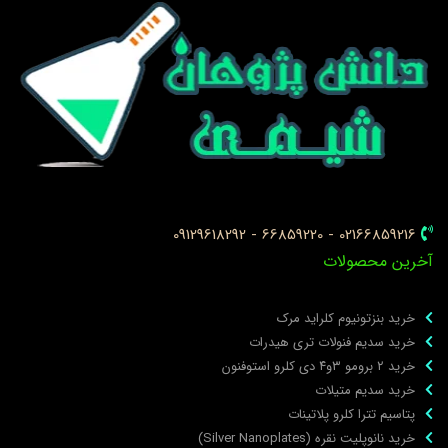
02166859216 - 66859220 - 09129618292
خرین محصولات
خرید بنزتونیوم کلراید مرک
خرید سدیم فنولات تری هیدرات
خرید ۲ برومو ۳و۴ دی‌ کلرو استوفنون
خرید سدیم متیلات
پتاسیم تترا کلرو پلاتینات
خرید نانوپلیت نقره (Silver Nanoplates)