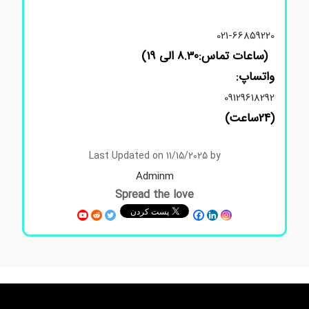
021-66859220
(ساعات تماس:8.30 الی 19)
واتساپ:
09129618292
(24ساعت)
Last Updated on 11/15/2025 by
Adminm
Spread the love