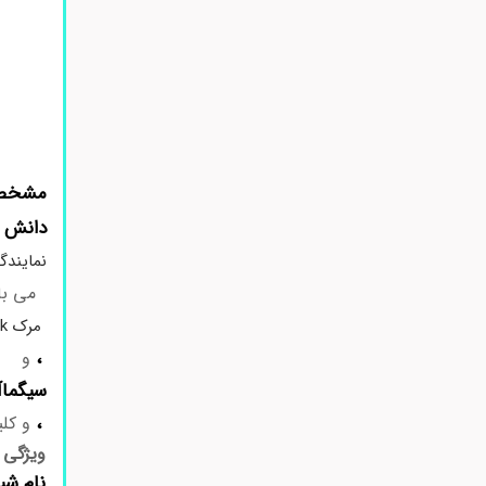
مشخصات 
دانش 
نمایندگ
می باش
مرک Merck
،
و
سیگماآلدریچ 
،
و کلی
ویژگی
نام شی