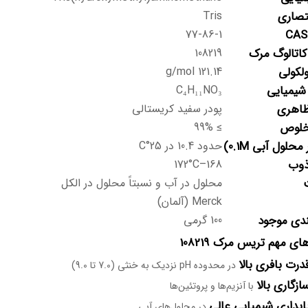
تصاری
Tris
77-86-1
کاتالوگ مرک
108219
لکولی
121.14 g/mol
شیمیایی
C₄H₁₁NO₃
اهری
پودر سفید کریستالی
خلوص
≥ 99%
حدود 10.4 در 25°C
ذوب
168–172°C
محلول در آب و نسبتاً محلول در الکل
Merck (آلمان)
ندی موجود
100 گرمی
ای مهم تریس مرک 108219
درت بافری بالا
در محدوده pH نزدیک به خنثی (7.0 تا 9.0)
ازگاری بالا
با آنزیم‌ها و پروتئین‌ها
ایداری شیمیایی عالی
در محلول‌های آبی