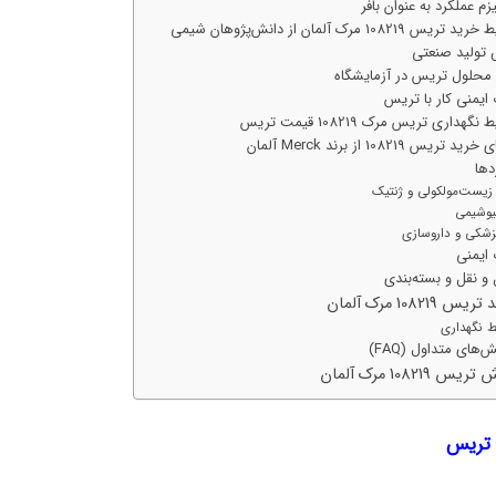
زم عملکرد به عنوان بافر
تریس 108219 مرک آلمان از دانش‌پژوهان شیمی
تولید صنعتی
 محلول تریس در آزمایشگاه
 ایمنی کار با تریس
نگهداری تریس مرک 108219 قیمت تریس
د تریس 108219 از برند Merck آلمان
دها
زیست‌مولکولی و ژنتیک
یوشیمی
زشکی و داروسازی
 ایمنی
و نقل و بسته‌بندی
س 108219 مرک آلمان
ط نگهداری
های متداول (FAQ)
س 108219 مرک آلمان
 تریس