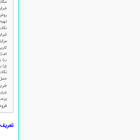
مکانی
شرایط خرید 
روش 
تهیه
نکات
شرایط 
مزایای خری
کاربر
الف) 
ب) ب
ج) پ
نکات
حمل 
خرید تری
شرای
پرسش‌
فروش تری
تعریف