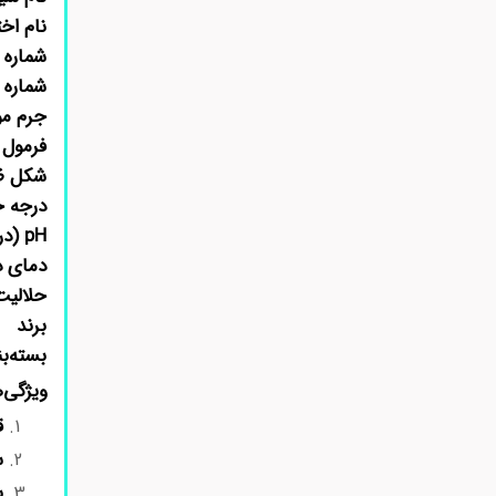
نام اخ
شماره CAS
شماره 
جرم مو
فرمول 
شکل ظ
درجه 
pH (در محلول آبی 0.1M)
دمای 
حلالیت
برند
بسته‌ب
ویژگی‌ه
ق
س
پ