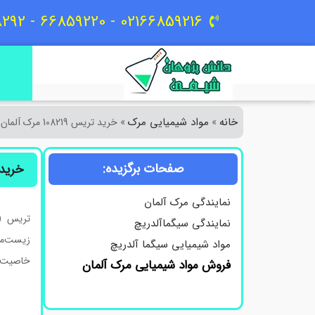
02166859216 - 66859220 - 09129618292
خانه
مواد شیمیایی مرک
»
»
خرید تریس 108219 مرک آلمان
صفحات برگزیده:
خرید تریس 
نمایندگی مرک آلمان
تریس (Tris) که با نام کا
نمایندگی سیگماآلدریچ
زیست‌مو
مواد شیمیایی سیگما آلدریچ
خاصیت تنظیم‌کنندگی pH و سازگاری بالا با 
فروش مواد شیمیایی مرک آلمان