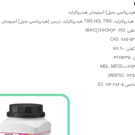
یدروکسی متیل) آمینومتان هیدروکلراید
کلراید، تریس (هیدروکسی متیل) آمینومتان هیدروکلراید، ترومتان هیدروکلراید
NH2C(CH2OH)3
: 157.60
3675
EC: 214-684