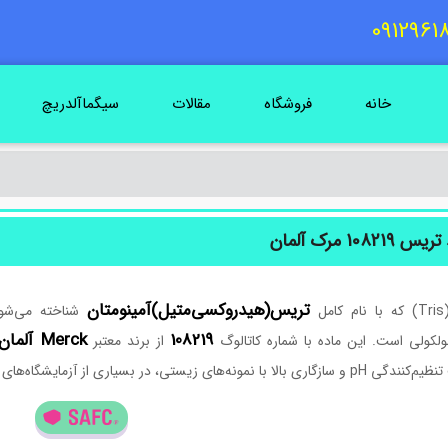
خانه
فروشگاه
مقالات
سیگماآلدریچ
108219 مرک آلمان
تریس(هیدروکسی‌متیل)آمینومتان
مل
شناخته می‌شود
108219
Merck آلمان
لکولی است. این ماده با شماره کاتالوگ
از برند معتبر
نمونه‌های زیستی، در بسیاری از آزمایشگاه‌های تحقیقاتی و صنعتی به‌کار می‌رود.