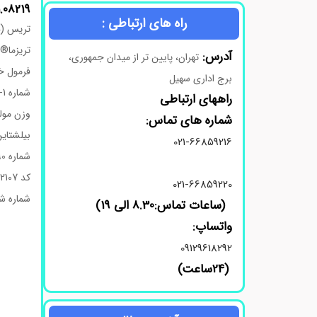
1.08219
راه های ارتباطی :
تریس (ه
تریزما® هیدروکلراید، TRIS HCl، TRIS هیدرو
آدرس:
تهران، پایین تر از میدان جمهوری،
فرمول خطی:  · HCl
برج اداری سهیل
شماره CAS: 1185-53-1
راههای ارتباطی
وزن مولکولی
شماره های تماس:
بیلشتاین: 235
021-66859216
شماره MDL: MFCD00012590
کد UNSPSC: 12352107
021-66859220
شماره شاخص -5
(ساعات تماس:8.30 الی 19)
واتساپ:
09129618292
(24ساعت)