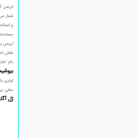
تریس که
شمار می‌
و استاند
بسته‌بندی 100 گرمی این محصول انتخابی عالی برای مراکزی است که به دوزهای دقی
تریس یک
نقش اصل
نام اختصاری آن “Tris” برگرفته از ساختار سه‌هی
بیوشیم
منفی بر
ژل آگار