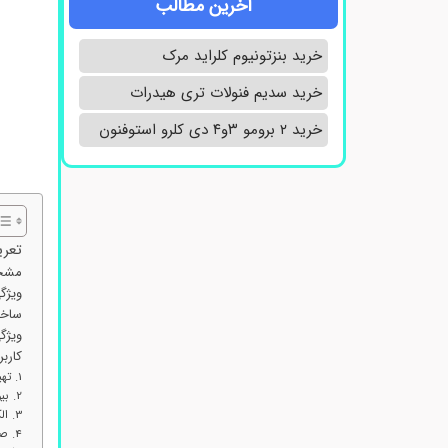
آخرین مطالب
خرید بنزتونیوم کلراید مرک
خرید سدیم فنولات تری هیدرات
خرید ۲ برومو ۳و۴ دی‌ کلرو استوفنون
تعر
مشخصا
ویژگی
ساخت
ویژگی‌
کاربردها
1. تهیه بافرهای آزمایشگاهی
2. بیوشیمی و زیست‌مولکولی
3. الکتروفورز و کروماتوگرافی
4. صنایع داروسازی و بیوتکنولوژی