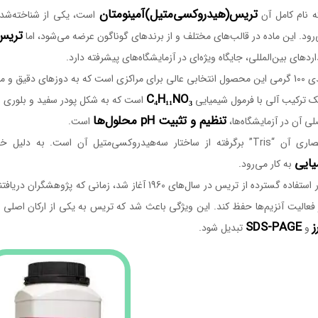
تریس(هیدروکسی‌متیل)آمینومتان
 نام کامل آن
است، یکی از شناخته‌شده
تریس 108219 مرک
رود. این ماده در قالب‌های مختلف و از برندهای گوناگون عرضه می‌شود، اما
اردهای بین‌المللی، جایگاه ویژه‌ای در آزمایشگاه‌های پیشرفته دارد.
ق و مصرف کنترل‌شده نیاز دارند.
C₄H₁₁NO₃
 ترکیب آلی با فرمول شیمیایی
است که به شکل پودر سفید و بلوری 
تنظیم و تثبیت pH محلول‌ها
ی آن در آزمایشگاه‌ها،
است.
دروکسی‌متیل آن است. به دلیل خاصیت بافری، تریس به طور گسترده در تهیه
یایی
به کار می‌رود.
 فعالیت آنزیم‌ها حفظ کند. این ویژگی باعث شد که تریس به یکی از ارکان اصلی
ز
SDS-PAGE
و
تبدیل شود.