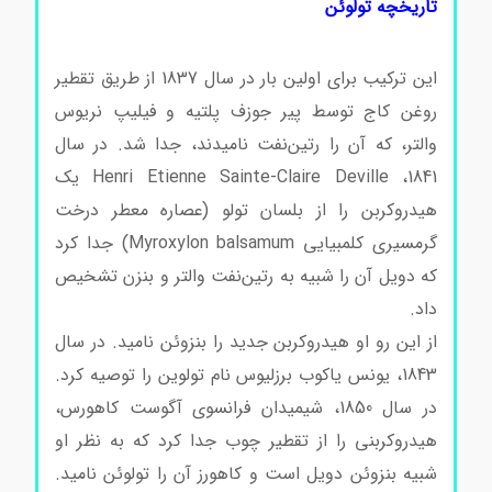
تاریخچه تولوئن
خرید و فروش تولوئن
این ترکیب برای اولین بار در سال 1837 از طریق تقطیر
روغن کاج توسط پیر جوزف پلتیه و فیلیپ نریوس
والتر، که آن را رتین‌نفت نامیدند، جدا شد. در سال
1841، Henri Etienne Sainte-Claire Deville یک
هیدروکربن را از بلسان تولو (عصاره معطر درخت
گرمسیری کلمبیایی Myroxylon balsamum) جدا کرد
که دویل آن را شبیه به رتین‌نفت والتر و بنزن تشخیص
داد.
از این رو او هیدروکربن جدید را بنزوئن نامید. در سال
1843، یونس یاکوب برزلیوس نام تولوین را توصیه کرد.
در سال 1850، شیمیدان فرانسوی آگوست کاهورس،
هیدروکربنی را از تقطیر چوب جدا کرد که به نظر او
شبیه بنزوئن دویل است و کاهورز آن را تولوئن نامید.