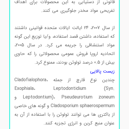
قانونی از دستیابی به این محصولات برای اهداف
تفریحی مواد مخدر جلوگیری می کنند.
خرید و فروش
تولوئن
از سال 2007، 24 ایالت ایالات متحده قوانینی داشتند
که استفاده، داشتن قصد استفاده، و/یا توزیع این گونه
مواد استنشاقی را جریمه می کرد. در سال 2005،
اتحادیه اروپا فروش عمومی محصولاتی را که حاوی
بیش از 0.5 درصد تولوئن بودند، ممنوع کرد.
زیست پالایی
چندین نوع قارچ از جمله Cladofialophora،
Exophiala، Leptodontidium (Syn.
Leptodontium)، Pseudeurotium zoneum و
Cladosporium sphaerospermum و گونه های خاصی
از باکتری ها می توانند تولوئن را با استفاده از آن به
عنوان منبع کربن و انرژی تجزیه کنند.
خرید و فروش