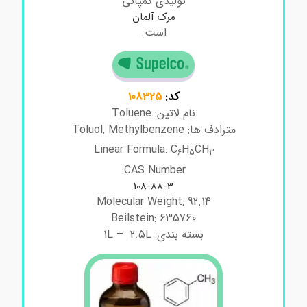
تولیدی کمپانی
مرک آلمان
است.
کد:
108325
نام لاتین: Toluene
مترادف ها: Toluol, Methylbenzene
Linear Formula: C
H
CH
6
5
3
CAS Number:
108-88-3
Molecular Weight: 92.14
Beilstein: 635760
بسته بندی: 1L – 2.5L