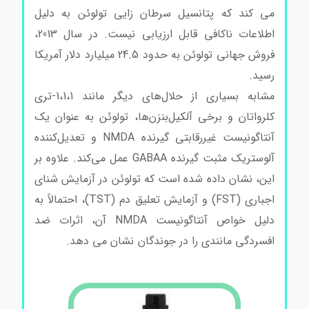
می کند که پتانسیل سرطان زایی تولوئن به دلیل
اطلاعات ناکافی قابل ارزیابی نیست. در سال 2013،
فروش جهانی تولوئن به حدود 24.5 میلیارد دلار آمریکا
رسید.
مشابه بسیاری از حلال‌های دیگر مانند 1،1،1-تری
کلرواتان و برخی آلکیل‌بنزن‌ها، تولوئن به عنوان یک
آنتاگونیست غیررقابتی گیرنده NMDA و تعدیل‌کننده
آلوستریک مثبت گیرنده GABAA عمل می‌کند. علاوه بر
این، نشان داده شده است که تولوئن در آزمایش شنای
اجباری (FST) و آزمایش تعلیق دم (TST)، احتمالاً به
دلیل خواص آنتاگونیست NMDA آن، اثرات ضد
افسردگی مانندی را در جوندگان نشان می دهد.
خرید و
فروش تولوئن