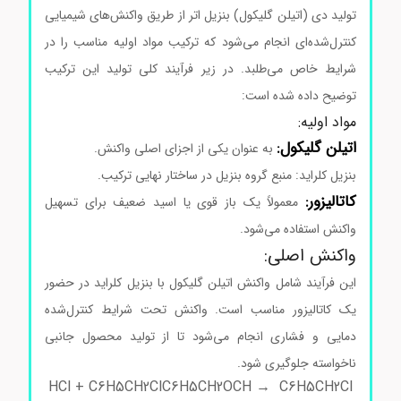
تولید دی (اتیلن گلیکول) بنزیل اتر از طریق واکنش‌های شیمیایی
کنترل‌شده‌ای انجام می‌شود که ترکیب مواد اولیه مناسب را در
شرایط خاص می‌طلبد. در زیر فرآیند کلی تولید این ترکیب
توضیح داده شده است:
مواد اولیه:
اتیلن گلیکول:
به عنوان یکی از اجزای اصلی واکنش.
بنزیل کلراید: منبع گروه بنزیل در ساختار نهایی ترکیب.
کاتالیزور:
معمولاً یک باز قوی یا اسید ضعیف برای تسهیل
واکنش استفاده می‌شود.
واکنش اصلی:
این فرآیند شامل واکنش اتیلن گلیکول با بنزیل کلراید در حضور
یک کاتالیزور مناسب است. واکنش تحت شرایط کنترل‌شده
دمایی و فشاری انجام می‌شود تا از تولید محصول جانبی
ناخواسته جلوگیری شود.
H
Cl
+
C
6
H
5
C
H
2
Cl
C
6
H
5
C
H
2
OC
H
→
C
6
H
5
C
H
2
Cl