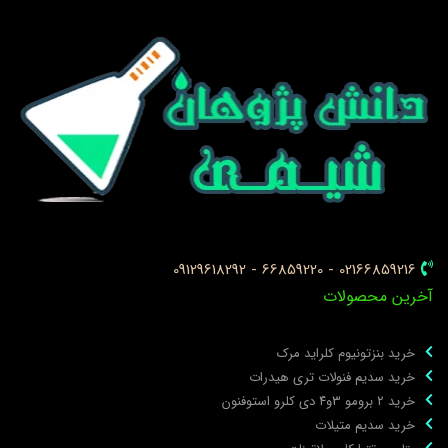
02166859216 - 66859220 - 09129618292
خرین محصولات
خرید بنزتونیوم کلراید مرک
خرید سدیم فنولات تری هیدرات
خرید ۲ برومو ۳و۴ دی‌ کلرو استوفنون
خرید سدیم متیلات