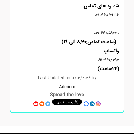
شماره های تماس:
021-66859216
021-66859220
(ساعات تماس:8.30 الی 19)
واتساپ:
09129618292
(24ساعت)
Last Updated on 12/13/2024 by
Adminm
Spread the love