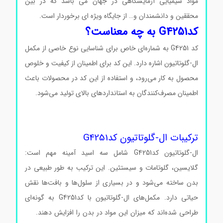
مواد شیمیایی آزمایشگاهی در جهان می باشد که در بین
محققین و دانشمندان و… از جایگاه ویژه ای برخوردار است.
کدG4251 به چه معناست؟
کد G4251 به شماره‌ای خاص برای شناسایی نوع خاصی از مکمل
ال-گلوتاتیون اشاره دارد. این کد برای اطمینان از کیفیت و خلوص
محصول به کار می‌رود، و استفاده از این کد در محصولات باعث
اطمینان مصرف‌کنندگان به استانداردهای بالای تولید می‌شود.
ال-
گلوتاتیون کدG4251 ال-گلوتاتیون کدG4251 ال-گلوتاتیون
کدG4251 ال-گلوتاتیون کدG4251 ال-گلوتاتیون کدG4251
ترکیبات ال-گلوتاتیون کدG4251
ال-گلوتاتیون کدG4251 شامل سه اسید آمینه مهم است:
گلایسین، گلوتامات و سیستئین. این ترکیب به طور طبیعی در
بدن ساخته می‌شود و در بسیاری از سلول‌ها و بافت‌ها نقش
حیاتی دارد. مکمل‌های ال-گلوتاتیون با کدG4251 به گونه‌ای
طراحی شده‌اند که میزان این مواد در بدن را افزایش دهند.
ال-