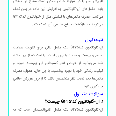
افزایش سن یا در شرایط خاص ممکن است سطح آن کاهش
یابد. مکمل‌های ال-گلوتاتیون به افزایش این ماده در بدن کمک
می‌کنند. مصرف مکمل‌های با کیفیتی مثل ال-گلوتاتیون کدG4251
می‌تواند به بازگشت سطح طبیعی آن کمک کند.
ال-گلوتاتیون
کدG4251 ال-گلوتاتیون کدG4251 ال-گلوتاتیون کدG4251
نتیجه‌گیری
ال-گلوتاتیون کدG4251 یک مکمل عالی برای تقویت سلامت
عمومی، پوست و مقابله با پیری است. با استفاده از این ماده،
شما می‌توانید از خواص آنتی‌اکسیدانی آن بهره‌مند شوید و
کیفیت زندگی خود را بهبود ببخشید. با این حال، همواره مصرف
مکمل‌ها باید تحت نظر متخصص باشد تا از بروز عوارض جانبی
جلوگیری شود.
سوالات متداول
1. ال-گلوتاتیون کدG4251 چیست؟
ال-گلوتاتیون کدG4251 یک مکمل آنتی‌اکسیدان است که به