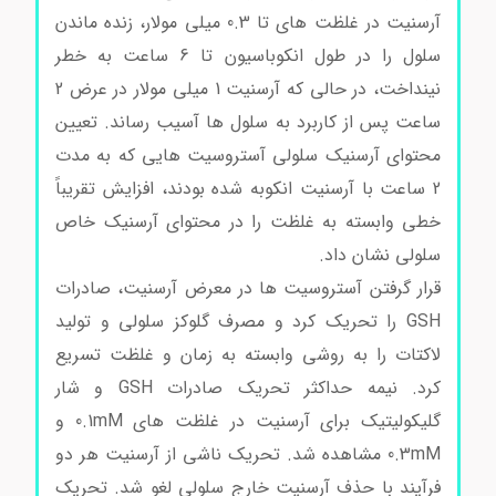
آرسنیت در غلظت های تا 0.3 میلی مولار، زنده ماندن
سلول را در طول انکوباسیون تا 6 ساعت به خطر
نینداخت، در حالی که آرسنیت 1 میلی مولار در عرض 2
ساعت پس از کاربرد به سلول ها آسیب رساند. تعیین
محتوای آرسنیک سلولی آستروسیت هایی که به مدت
2 ساعت با آرسنیت انکوبه شده بودند، افزایش تقریباً
خطی وابسته به غلظت را در محتوای آرسنیک خاص
سلولی نشان داد.
قرار گرفتن آستروسیت ها در معرض آرسنیت، صادرات
GSH را تحریک کرد و مصرف گلوکز سلولی و تولید
لاکتات را به روشی وابسته به زمان و غلظت تسریع
کرد. نیمه حداکثر تحریک صادرات GSH و شار
گلیکولیتیک برای آرسنیت در غلظت های 0.1mM و
0.3mM مشاهده شد. تحریک ناشی از آرسنیت هر دو
فرآیند با حذف آرسنیت خارج سلولی لغو شد. تحریک