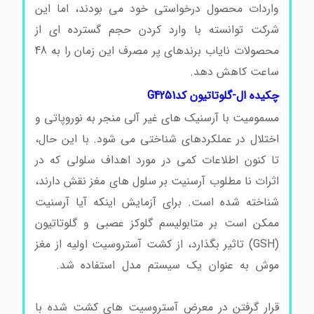
واردات محصول درخواستی خود می بودند، اما این
شرکت توانسته با وارد کردن حجم گسترده ای از
محصولات نایاب برندهای پر مصرف این زمان را به 48
ساعت کاهش دهد.
ال-گلوتاتیون کدG4251
چکیده ال-گلوتاتیون کدG4251
مسمومیت با آرسنیک های غیر آلی منجر به نوروپاتی و
اختلال در عملکردهای شناختی می شود. با این حال،
تا کنون اطلاعات کمی در مورد اهداف سلولی که در
اثرات نا مطلوب آرسنیت بر سلول های مغز نقش دارند،
شناخته شده است. برای آزمایش اینکه آیا آرسنیت
ممکن است بر متابولیسم گلوکز عصبی و گلوتاتیون
(GSH) تاثیر بگذارد، از کشت آستروسیت اولیه از مغز
موش به عنوان یک سیستم مدل استفاده شد.
ال-
گلوتاتیون کدG4251
قرار گرفتن در معرض آستروسیت های کشت شده با