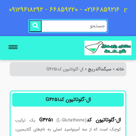
02166859216 - 66859220 - 09129618292
خانه
سیگماآلدریچ
»
»
ال-گلوتاتیون کدG4251
ال-گلوتاتیون کدG4251
ال-گلوتاتیون
کدG4251
(L-Glutathione) یک ترکیب
کوچک است که از سه آمینواسید اصلی به نام‌های گلایسین،