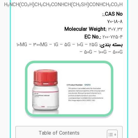
H
NCH(CO
H)CH
CH
CONHCH(CH
SH)CONHCH
CO
H
2
2
2
2
2
2
2
CAS No.:
70-18-8
Molecular Weight:
307.32
EC No.:
200-725-4
بسته بندی:
10MG – 300MG – 1G – 5G – 10G – 25G
– 50G – 100G – 500G
Table of Contents