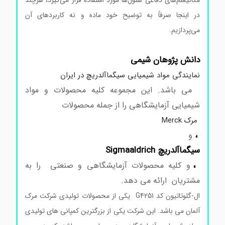
مکانیسم‌های دفاعی سلول‌ها مورد استفاده قرار می‌گیرد، هرچند
در اینجا صرفاً به توضیح خود ماده و نه کاربردهای آن
می‌پردازیم.
ال-گلوتاتیون کدG4251 ال-گلوتاتیون کدG4251 ال-
گلوتاتیون کدG4251 ال-گلوتاتیون کدG4251
دانش پژوهان شیمی
نمایندگی مواد شیمیایی سیگماآلدریچ در ایران
می باشد. این مجموعه کلیه محصولات و مواد
شیمیایی آزمایشگاهی را از جمله محصولات
مرک Merck
،
و
سیگماآلدریچ Sigmaaldrich
،
و کلیه محصولات آزمایشگاهی و صنعتی را به
مشتریان ارائه می دهد.
ال-گلوتاتیون کد G4251 یکی از محصولات تولیدی شرکت مرک
آلمان می باشد. این شرکت یکی از بزرگترین کمپانی های تولیدی