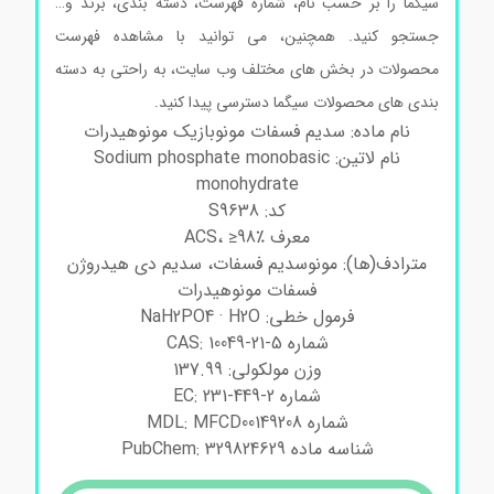
سیگما را بر حسب نام، شماره فهرست، دسته بندی، برند و…
جستجو کنید. همچنین، می توانید با مشاهده فهرست
محصولات در بخش های مختلف وب سایت، به راحتی به دسته
بندی های محصولات سیگما دسترسی پیدا کنید.
نام ماده: سدیم فسفات مونوبازیک مونوهیدرات
نام لاتین: Sodium phosphate monobasic
monohydrate
کد: S9638
معرف ACS، ≥98٪
مترادف(ها): مونوسدیم فسفات، سدیم دی هیدروژن
فسفات مونوهیدرات
فرمول خطی: NaH2PO4 · H2O
شماره CAS: 10049-21-5
وزن مولکولی: 137.99
شماره EC: 231-449-2
شماره MDL: MFCD00149208
شناسه ماده PubChem: 329824629