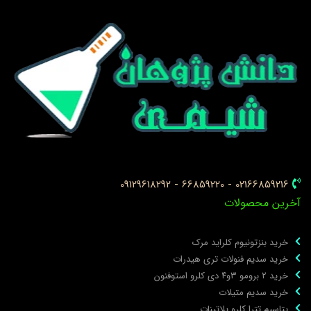
02166859216 - 66859220 - 09129618292
خرین محصولات
خرید بنزتونیوم کلراید مرک
خرید سدیم فنولات تری هیدرات
خرید ۲ برومو ۳و۴ دی‌ کلرو استوفنون
خرید سدیم متیلات
پتاسیم تترا کلرو پلاتینات