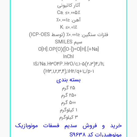
آثار کاتیونی
Ca: ≤0.005٪
آهن: ≤0.001٪
K: ≤0.01٪
فلزات سنگین: ≤0.001٪ (توسط ICP-OES)
سیم SMILES
[Na+].[H]O[H].OP(O)([O-])=O
InChI
1S/Na.H3O4P.H2O/c;1-5(2،3)4;/h;
(H3,1,2,3,4);1H2/q+1;;/p-1
بسته بندی
25 گرم
250 گرم
500 گرم
1 کیلوگرم
3 کیلوگرم
خرید و فروش سدیم فسفات مونوبازیک
مونوهیدرات کد S9638