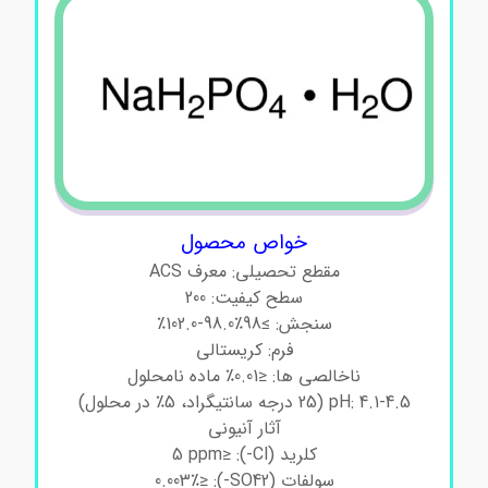
خواص محصول
مقطع تحصیلی: معرف ACS
سطح کیفیت: 200
سنجش: ≥98٪98.0-102.0٪
فرم: کریستالی
ناخالصی ها: ≤0.01٪ ماده نامحلول
pH: 4.1-4.5 (25 درجه سانتیگراد، 5٪ در محلول)
آثار آنیونی
کلرید (Cl-): ≤5 ppm
سولفات (SO42-): ≤0.003٪