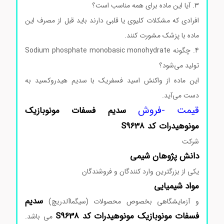
3. آیا این ماده برای همه مناسب است؟
افرادی که مشکلات کلیوی یا قلبی دارند باید قبل از مصرف این
ماده با پزشک مشورت کنند.
4. چگونه Sodium phosphate monobasic monohydrate
تولید می‌شود؟
این ماده از واکنش اسید فسفریک با سدیم هیدروکسید به
دست می‌آید.
قیمت -فروش
سدیم
فسفات
مونوبازیک
مونوهیدرات
کد
S9638
شرکت
دانش پژوهان شیمی
یکی از بزرگترین وارد کنندگان و فروشندگان
مواد
شیمیایی
سدیم
و آزمایشگاهی بخصوص محصولات (سیگماآلدریچ)
فسفات
مونوبازیک
مونوهیدرات
کد
S9638
می باشد.