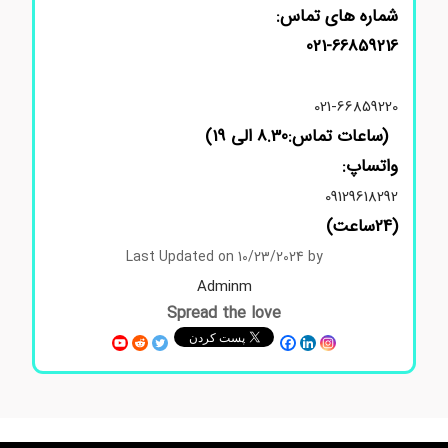
شماره های تماس:
021-66859216
021-66859220
(ساعات تماس:8.30 الی 19)
واتساپ:
09129618292
(24ساعت)
Last Updated on 10/23/2024 by
Adminm
Spread the love