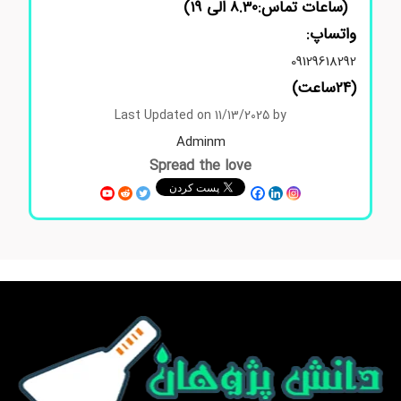
(ساعات تماس:8.30 الی 19)
واتساپ:
09129618292
(24ساعت)
Last Updated on 11/13/2025 by
Adminm
Spread the love