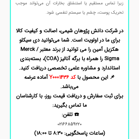
زیرا تماس مستقیم یا استنشاق بخارات آن می‌تواند موجب
تحریک پوست، چشم یا سیستم تنفسی شود.
قیمت دی سیکلو
هکزیل آمین خرید دی سیکلو هکزیل آمین
در شرکت دانش پژوهان شیمی، اصالت و کیفیت کالا
برای ما در اولویت است. شما می‌توانید
دی سیکلو
هکزیل آمین
را می توانید از برند معتبر Merck /
Sigma را همراه با برگه آنالیز (COA)، بسته‌بندی
استاندارد و مشاوره علمی تخصصی دریافت کنید.
📌 این محصول با
کد Y0001436
آماده عرضه
می‌باشد.
برای ثبت سفارش و دریافت قیمت روز، با کارشناسان
ما تماس بگیرید:
☎️ تلفن:
02166859220
(ساعات پاسخگویی: 8:30 تا 18:00)