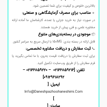
بالاترین
خلوص
و
کیفیت
برای
شما
تضمین
شود.
مناسب
برای
مصرف
آزمایشگاهی
و
صنعتی:
🔹
در
صورت
نیاز
به
خرید
جزئی
یا
عمده،
کارشناسان
ما
آماده
ارائه
مشاوره
علمی
و
فنی
پیش
از
خرید
هستند.
موجودی
در
بسته‌بندی‌های
متنوع
📦
قابل
ارائه
در
بسته بندی: 150MG
با
ارسال
سریع
به
سراسر
کشور.
ثبت
سفارش
و
دریافت
مشاوره
تخصصی:
📞
برای
ثبت
سفارش
یا
دریافت
قیمت
به‌روز،
با
ما
تماس
بگیرید
یا
فرم
سفارش
را
از
طریق
وب‌سایت
تکمیل
کنید.
تلفن: [02166859216 – 02166859220 –
]
09129618292
ایمیل: [
Info@daneshpazhoohaneshimi.com
]
سایت: [