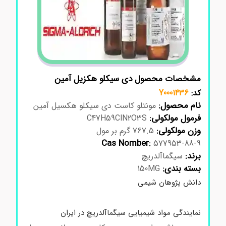
مشخصات محصول دی سیکلو هکزیل آمین
کد:
Y0001436
نام محصول:
مونتلو کاست دی سیکلو هکسیل آمین
فرمول مولکولی:
C47H59ClN2O3S
وزن مولکولی:
767.5 گرم بر مول
Cas Nomber:
577953-88-9
برند:
سیگماآلدریچ
بسته بندی:
150MG
دانش پژوهان شیمی
نمایندگی مواد شیمیایی سیگماآلدریچ در ایران