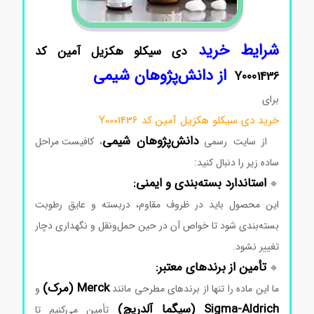
شرایط
خرید
دی سیکلو هکزیل آمین کد
از
دانش‌پژوهان
شیمی
Y0001436
برای
خرید دی سیکلو هکزیل آمین کد Y0001436
دانش‌پژوهان
شیمی
از
سایت
رسمی
،
کافیست
مراحل
ساده
زیر
را
دنبال
کنید:
استاندارد
بسته‌بندی
و
ایمنی:
🔹
این
محصول
باید
در
ظروف
مقاوم،
دربسته
و
عایق
رطوبت
بسته‌بندی
شود
تا
خواص
آن
در
حین
حمل‌ونقل
و
نگهداری
دچار
تغییر
نشود.
تأمین
از
برندهای
معتبر:
🔹
Merck (
مرک)
ما
این
ماده
را
تنها
از
برندهای
مطرحی
مانند
و
Aldrich (
Sigma-
سیگما
آلدریچ)
تأمین
می‌کنیم
تا