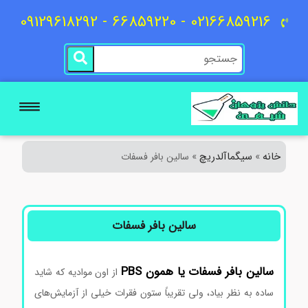
02166859216 - 66859220 - 09129618292
خانه
سیگماآلدریچ
»
»
سالین بافر فسفات
سالین بافر فسفات
سالین بافر فسفات یا همون PBS
از اون موادیه که شاید
ساده به نظر بیاد، ولی تقریباً ستون فقرات خیلی از آزمایش‌های