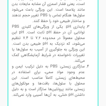
است، یعنی فشار اسمزی آن مشابه مایعات بدن
مانند پلاسما است. این ویژگی باعث می‌شود
سلول‌ها هنگام تماس با PBS تغییر حجم ندهند
و ساختار طبیعی خود را حفظ کنند.
پایداری pH: یکی از ویژگی‌های کلیدی PBS
توانایی آن در حفظ pH ثابت است. pH این
محلول معمولاً در محدوده 7.2 تا 7.4 تنظیم
می‌شود، که نزدیک به pH طبیعی بدن است.
این ویژگی به جلوگیری از آسیب به سلول‌ها یا
تغییرات ناخواسته در شرایط آزمایشگاهی کمک
می‌کند.
سازگاری زیستی: PBS به دلیل ترکیب ایمن و
عدم وجود مواد سمی، برای استفاده در
محیط‌های زیستی کاملاً مناسب است. این
محلول با سلول‌ها، بافت‌ها و مولکول‌های
زیستی مانند پروتئین‌ها سازگار است و به دلیل
داشتن pH خنثی، به آن‌ها آسیبی وارد نمی‌کند.
سالین بافر فسفات سالین بافر فسفات سالین بافر