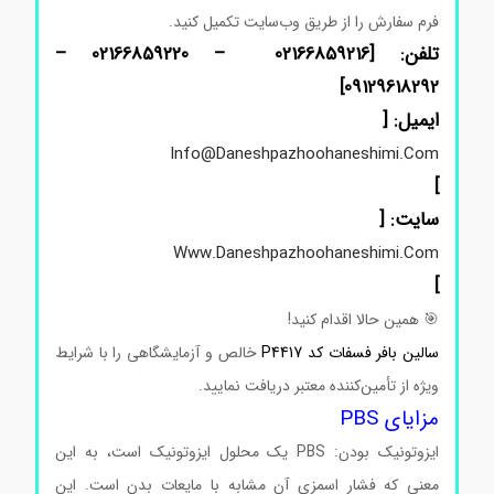
فرم
سفارش
را
از
طریق
وب‌سایت
تکمیل
کنید.
تلفن: [02166859216 – 02166859220 –
]
09129618292
ایمیل: [
Info@daneshpazhoohaneshimi.com
]
سایت: [
Www.daneshpazhoohaneshimi.com
]
🎯
همین
حالا
اقدام
کنید!
سالین بافر فسفات کد P4417
خالص
و
آزمایشگاهی
را
با
شرایط
ویژه
از
تأمین‌کننده
معتبر
دریافت
نمایید.
مزایای PBS
ایزوتونیک بودن: PBS یک محلول ایزوتونیک است، به این
معنی که فشار اسمزی آن مشابه با مایعات بدن است. این