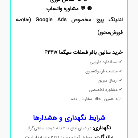
🔘 💬 مشاوره واتساپ
لندینگ پیج مخصوص Google Ads (خلاصه
فروش‌محور)
خرید سالین بافر فسفات سیگما P4417
✔ استاندارد دارویی
✔ مناسب فرمولاسیون
✔ ارسال سریع
✔ مشاوره تخصصی
👉 همین حالا سفارش بده
هیدروکسی پروپیل بتا سیکلو
دکسترین
شرایط نگهداری و هشدارها
نگهداری:
در دمای اتاق یا ۲ تا ۸ درجه سانتی‌گراد
ماندگاری:
محلول آماده حدود ۱ تا ۲ ماه پایدار است