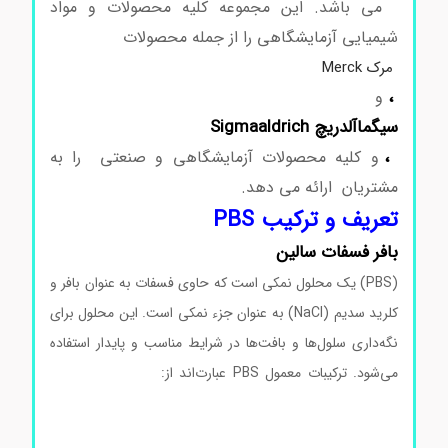
می باشد. این مجموعه کلیه محصولات و مواد
شیمیایی آزمایشگاهی را از جمله محصولات
مرک Merck
،
و
سیگماآلدریچ Sigmaaldrich
،
و کلیه محصولات آزمایشگاهی و صنعتی را به
مشتریان ارائه می دهد.
تعریف و ترکیب PBS
بافر فسفات سالین
(PBS) یک محلول نمکی است که حاوی فسفات به عنوان بافر و
کلرید سدیم (NaCl) به عنوان جزء نمکی است. این محلول برای
نگه‌داری سلول‌ها و بافت‌ها در شرایط مناسب و پایدار استفاده
می‌شود. ترکیبات معمول PBS عبارت‌اند از:
سالین بافر فسفات
سالین بافر فسفات سالین بافر فسفات سالین بافر فسفات سالین
بافر فسفات سالین بافر فسفات