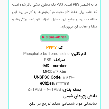
یا به اختصار PBS است. PBS یک محلول نمکی بافر شده است
که اغلب برای حفظ pH محیط در آزمایش‌ها به کار می‌رود. این
مقاله به بررسی جامع این محلول، اجزاء، کاربردها، ویژگی‌ها، و
مزایا و معایب آن می‌پردازد.
کد:
P4417
نام لاتین:
Phosphate buffered saline
مترادف:
PBS
MDL number:
MFCD00131855
UNSPSC Code:
12161700
eCl@ss:
32129211
بسته بندی:
50TABS – 100TABS
دانش پژوهان شیمی
نمایندگی مواد شیمیایی سیگماآلدریچ در ایران