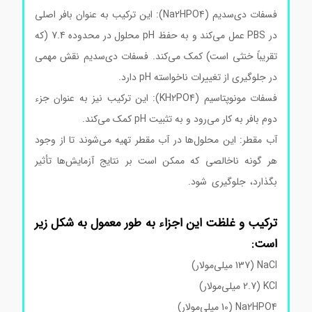
فسفات دی‌سدیم (Na2HPO4): این ترکیب به عنوان بافر اصلی
در PBS عمل می‌کند و به حفظ pH محلول در محدوده 7.4 (که
تقریباً خنثی است) کمک می‌کند. فسفات دی‌سدیم نقش مهمی
در جلوگیری از تغییرات ناخواسته pH دارد.
فسفات مونوپتاسیم (KH2PO4): این ترکیب نیز به عنوان جزء
دوم بافر به کار می‌رود و به تثبیت pH کمک می‌کند.
آب مقطر: این محلول‌ها در آب مقطر تهیه می‌شوند تا از وجود
هر گونه ناخالصی که ممکن است بر نتایج آزمایش‌ها تأثیر
بگذارد، جلوگیری شود.
سالین بافر فسفات سالین بافر فسفات
سالین بافر فسفات سالین بافر فسفات سالین بافر فسفات
ترکیب و غلظت این اجزاء به طور معمول به شکل زیر
است:
NaCl (137 میلی‌مولار)
KCl (2.7 میلی‌مولار)
Na2HPO4 (10 میلی‌مولار)