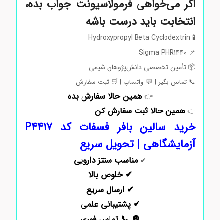
اگر می‌خواهی فرمولاسیونت جواب بده،
انتخابت باید درست باشه
🧪 Hydroxypropyl Beta Cyclodextrin
📌 Sigma PHR1440
📦 تأمین تخصصی دانش‌پژوهان شیمی
📞 تماس بگیر | 💬 واتساپ | 🛒 ثبت سفارش
همین حالا سفارش بده
👉
همین حالا ثبت سفارش کن
👉
خرید سالین بافر فسفات کد P4417
آزمایشگاهی | تحویل سریع
مناسب سنتز دارویی
✔
✔ خلوص بالا
✔ ارسال سریع
✔ پشتیبانی علمی
🔘 📞 تماس فوری