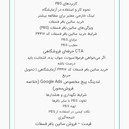
کاربردهای PBS
نحوه کار و استفاده در آزمایشگاه
لینک خارجی معتبر برای مطالعه بیشتر
خرید سالین بافر فسفات
ویژگی‌های سالین بافر فسفات (PBS)
شرایط خرید سالین بافر فسفات کد P4417
مزایای PBS
معایب PBS
CTA حرفه‌ای فروشگاهی
اگر می‌خواهی فرمولاسیونت جواب بده، انتخابت باید
درست باشه
خرید سالین بافر فسفات کد P4417 آزمایشگاهی | تحویل
سریع
لندینگ پیج مخصوص Google Ads (خلاصه
فروش‌محور)
شرایط نگهداری و هشدارها
تفاوت PBS با سایر بافرها
تهیه PBS
نکات ایمنی در استفاده از PBS
نتیجه‌گیری
قیمت – فروش سالین بافر فسفات