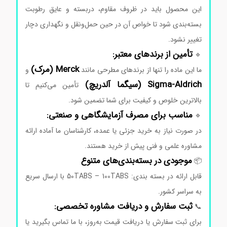
این
محصول
باید
در
ظروف
مقاوم،
دربسته
و
عایق
رطوبت
بسته‌بندی
شود
تا
خواص
آن
در
حین
حمل‌ونقل
و
نگهداری
دچار
تغییر
نشود.
تأمین
از
برندهای
معتبر:
🔹
Merck (
مرک)
ما
این
ماده
را
تنها
از
برندهای
مطرحی
مانند
و
Aldrich (
Sigma-
سیگما
آلدریچ)
تأمین
می‌کنیم
تا
بالاترین
خلوص
و
کیفیت
برای
شما
تضمین
شود.
مناسب
برای
مصرف
آزمایشگاهی
و
صنعتی:
🔹
در
صورت
نیاز
به
خرید
جزئی
یا
عمده،
کارشناسان
ما
آماده
ارائه
مشاوره
علمی
و
فنی
پیش
از
خرید
هستند.
موجودی
در
بسته‌بندی‌های
متنوع
📦
قابل
ارائه
در
بسته بندی: 50TABS – 100TABS
با
ارسال
سریع
به
سراسر
کشور.
ثبت
سفارش
و
دریافت
مشاوره
تخصصی:
📞
برای
ثبت
سفارش
یا
دریافت
قیمت
به‌روز،
با
ما
تماس
بگیرید
یا