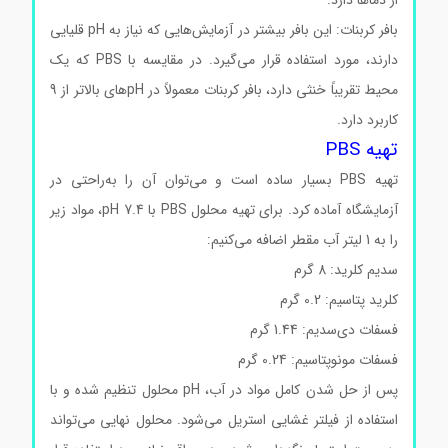
از دماها دارد.
بافر کربنات: این بافر بیشتر در آزمایش‌هایی که نیاز به pH قلیایی
دارند، مورد استفاده قرار می‌گیرد. در مقایسه با PBS که یک
محیط تقریباً خنثی دارد، بافر کربنات معمولاً در pH‌های بالاتر از 9
کاربرد دارد.
تهیه PBS
تهیه PBS بسیار ساده است و می‌توان آن را به‌راحتی در
آزمایشگاه آماده کرد. برای تهیه محلول PBS با pH 7.4، مواد زیر
را به 1 لیتر آب مقطر اضافه می‌کنیم:
سدیم کلرید: 8 گرم
کلرید پتاسیم: 0.2 گرم
فسفات دی‌سدیم: 1.44 گرم
فسفات مونوپتاسیم: 0.24 گرم
پس از حل شدن کامل مواد در آب، pH محلول تنظیم شده و با
استفاده از فیلتر غشایی استریل می‌شود. محلول نهایی می‌تواند