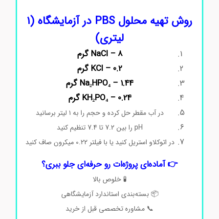
روش تهیه محلول PBS در آزمایشگاه (۱
لیتری)
NaCl – 8 گرم
KCl – 0.2 گرم
Na₂HPO₄ – 1.44 گرم
KH₂PO₄ – 0.24 گرم
در آب مقطر حل کرده و حجم را به ۱ لیتر برسانید
pH را بین 7.2 تا 7.4 تنظیم کنید
در اتوکلاو استریل کنید یا با فیلتر 0.22 میکرون صاف کنید
👉 آماده‌ای پروژه‌ات رو حرفه‌ای جلو ببری؟
🧪 خلوص بالا
📦 بسته‌بندی استاندارد آزمایشگاهی
📞 مشاوره تخصصی قبل از خرید