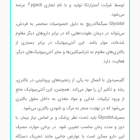
توسط شرکت آسترازنکا تولید و با نام تجاری Tygacil عرضه
می‌شود.
Glycidol سیگماآلدریچ به دلیل خصوصیات منحصر به فردش،
می‌تواند در درمان عفونت‌هایی که در برابر داروهای دیگر مقاوم
شده‌اند، موثر باشد. این آنتی‌بیوتیک در برابر بسیاری از
باکتری‌های مقاوم به تتراسیکلین‌ها و سایر آنتی‌بیوتیک‌های دیگر،
فعالیت دارد.
گلیسیدول سیگماآلدریچ گلیسیدول سیگماآلدریچ
گلیسیدول سیگماآلدریچ گلیسیدول سیگماآلدریچ
گلیسیدول با اتصال به یکی از زنجیره‌های پروتئینی در باکتری،
رشد و تکثیر آن را مهار می‌کند. همچنین، این آنتی‌بیوتیک مانع
از ورود ترکیبات غذایی و مواد مغذی به داخل سلول باکتری
می‌شود که در نهایت منجر به مرگ و نابودی باکتری می‌شود.
مصرفGlycidol باید تحت نظر پزشک و بر اساس نیاز بیمار، با
دوز و مدت زمان مناسب تعیین شود. در برخی موارد، مصرف
این دارو ممکن است با عوارض جانبی مانند تحریک دستگاه