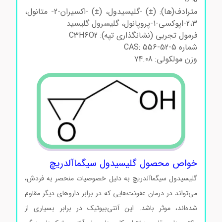
مترادف(ها): (±) -گلیسیدول، (±) -اکسیران-2- متانول،
2،3-اپوکسی-1-پروپانول، گلیسرول گلیسید
فرمول تجربی (نشانگذاری تپه): C3H6O2
شماره CAS: 556-52-5
وزن مولکولی: 74.08
خواص محصول گلیسیدول سیگماآلدریچ
گلیسیدول سیگماآلدریچ به دلیل خصوصیات منحصر به فردش،
می‌تواند در درمان عفونت‌هایی که در برابر داروهای دیگر مقاوم
شده‌اند، موثر باشد. این آنتی‌بیوتیک در برابر بسیاری از