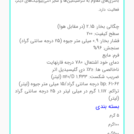
باکتری‌های مقاوم به تتراسیکلین‌ها و سایر آنتی‌بیوتیک‌های دیگر،
فعالیت دارد.
گلیسیدول سیگماآلدریچ گلیسیدول سیگماآلدریچ
گلیسیدول سیگماآلدریچ گلیسیدول سیگماآلدریچ
چگالی بخار: 2.15 (در مقابل هوا)
سطح کیفیت: 200
فشار بخار: 0.9 میلی متر جیوه (25 درجه سانتی گراد)
سنجش: 96%
فرم: مایع
دمای خود اشتعال: 780 درجه فارنهایت
ناخالصی ها: ≤2٪ دی گلیسیدیل اتر
ضریب شکست: n20/D 1.433 (لیتر)
bp: 61-62 درجه سانتی گراد/15 میلی متر جیوه (لیتر)
تراکم: 1.117 گرم در میلی لیتر در 25 درجه سانتی گراد
(لیتر)
بسته بندی
5 گرم
100گرم
500گرم