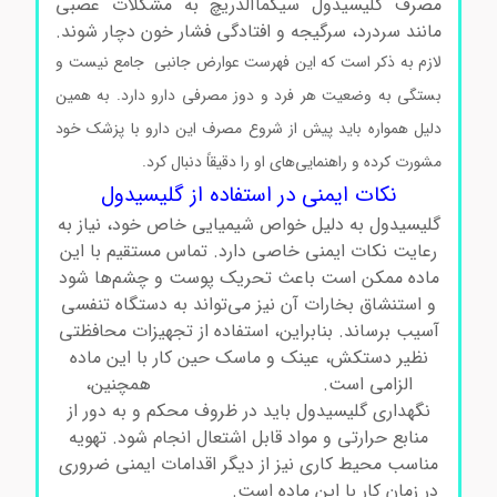
مصرف گلیسیدول سیگماآلدریچ به مشکلات عصبی
مانند سردرد، سرگیجه و افتادگی فشار خون دچار شوند.
لازم به ذکر است که این فهرست عوارض جانبی جامع نیست و
بستگی به وضعیت هر فرد و دوز مصرفی دارو دارد. به همین
دلیل همواره باید پیش از شروع مصرف این دارو با پزشک خود
مشورت کرده و راهنمایی‌های او را دقیقاً دنبال کرد.
نکات ایمنی در استفاده از گلیسیدول
گلیسیدول به دلیل خواص شیمیایی خاص خود، نیاز به
رعایت نکات ایمنی خاصی دارد. تماس مستقیم با این
ماده ممکن است باعث تحریک پوست و چشم‌ها شود
و استنشاق بخارات آن نیز می‌تواند به دستگاه تنفسی
آسیب برساند. بنابراین، استفاده از تجهیزات محافظتی
نظیر دستکش، عینک و ماسک حین کار با این ماده
الزامی است.
گلیسیدول سیگماآلدریچ
همچنین،
نگهداری گلیسیدول باید در ظروف محکم و به دور از
منابع حرارتی و مواد قابل اشتعال انجام شود. تهویه
مناسب محیط کاری نیز از دیگر اقدامات ایمنی ضروری
در زمان کار با این ماده است.
گلیسیدول سیگماآلدریچ