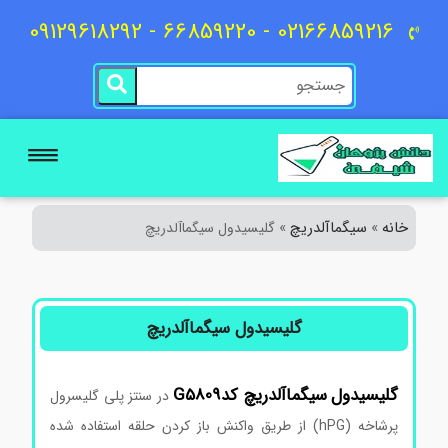
02166859216 - 66859220 - 09129618292
خانه
سیگماآلدریچ
»
»
گلیسیدول سیگماآلدریچ
گلیسیدول سیگماآلدریچ
گلیسیدول
سیگماآلدریچ
کدG5809
در سنتز پلی گلیسرول
پرشاخه (hPG) از طریق واکنش باز کردن حلقه استفاده شده