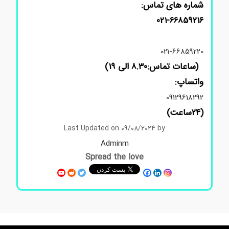
شماره های تماس:
021-66859216
021-66859220
(ساعات تماس:8.30 الی 19)
واتساپ:
09129618292
(24ساعت)
Last Updated on 09/08/2024 by
Adminm
Spread the love