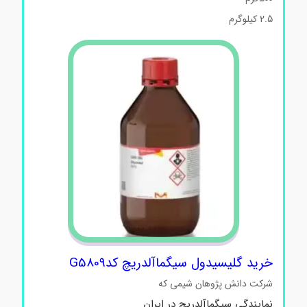
2.5 کیلوگرم
خرید گلیسیدول سیگماآلدریچ کدG5809
شرکت دانش پژوهان شیمی که
نمایندگی سیگماآلدریچ در ایران