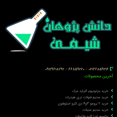
02166859216 - 66859220 - 09129618292
خرین محصولات
خرید بنزتونیوم کلراید مرک
خرید سدیم فنولات تری هیدرات
خرید ۲ برومو ۳و۴ دی‌ کلرو استوفنون
خرید سدیم متیلات
پتاسیم تترا کلرو پلاتینات