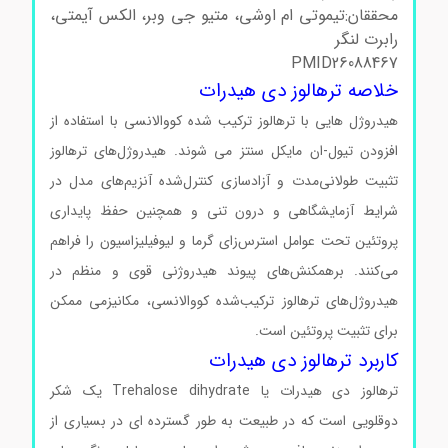
محققان:تیموتی ام اوشی، متیو جی وبر، الکس آیمتی،
رابرت لنگر
PMID26088467
خلاصه ترهالوز دی هیدرات
هیدروژل هایی با ترهالوز ترکیب شده کووالانسی با استفاده از
افزودن تیول-ان مایکل سنتز می شوند. هیدروژل‌های ترهالوز
تثبیت طولانی‌مدت و آزادسازی کنترل‌شده آنزیم‌های مدل در
شرایط آزمایشگاهی و درون تنی و همچنین حفظ پایداری
پروتئین تحت عوامل استرس‌زای گرما و لیوفیلیزاسیون را فراهم
می‌کنند. برهمکنش‌های پیوند هیدروژنی قوی و منظم در
هیدروژل‌های ترهالوز ترکیب‌شده کووالانسی، مکانیزمی ممکن
برای تثبیت پروتئین است.
کاربرد ترهالوز دی هیدرات
ترهالوز دی هیدرات یا Trehalose dihydrate یک شکر
دوقلویی است که در طبیعت به طور گسترده ای در بسیاری از