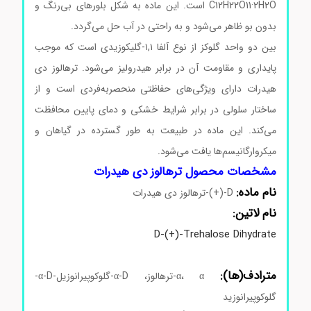
C12H22O11·2H2O است. این ماده به شکل بلورهای بی‌رنگ و
بدون بو ظاهر می‌شود و به راحتی در آب حل می‌گردد.
بین دو واحد گلوکز از نوع آلفا ۱,۱-گلیکوزیدی است که موجب
پایداری و مقاومت آن در برابر هیدرولیز می‌شود. ترهالوز دی
هیدرات دارای ویژگی‌های حفاظتی منحصربه‌فردی است و از
ساختار سلولی در برابر شرایط خشکی و دمای پایین محافظت
می‌کند. این ماده در طبیعت به طور گسترده در گیاهان و
میکروارگانیسم‌ها یافت می‌شود.
مشخصات محصول ترهالوز دی هیدرات
نام ماده:
D-(+)-ترهالوز دی هیدرات
نام لاتین:
D-(+)-Trehalose Dihydrate
مترادف(ها):
α، α-ترهالوز، α-D-گلوکوپیرانوزیل-α-D-
گلوکوپیرانوزید