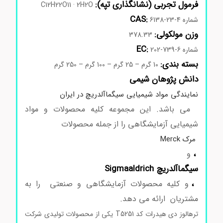
فرمول تجربی (نشانگذاری تپه):
C12H22O11 · 2H2O
CAS:
شماره
6138-23-4
وزن مولکولی:
378.33
EC:
شماره
202-739-6
بسته بندی:
10 گرم – 25 گرم – 100 گرم – 250 گرم
دانش پژوهان شیمی
نمایندگی مواد شیمیایی سیگماآلدریچ در ایران
می باشد. این مجموعه کلیه محصولات و مواد
شیمیایی آزمایشگاهی را از جمله محصولات
مرک Merck
،
و
سیگماآلدریچ Sigmaaldrich
،
و کلیه محصولات آزمایشگاهی و صنعتی را به
مشتریان ارائه می دهد.
ترهالوز دی هیدرات کد T5251 یکی از محصولات تولیدی شرکت