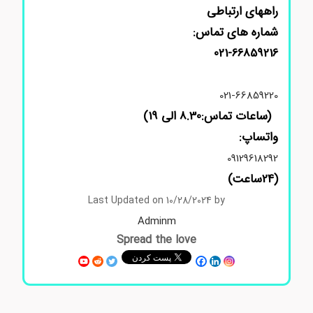
راههای ارتباطی
شماره های تماس:
021-66859216
021-66859220
(ساعات تماس:8.30 الی 19)
واتساپ:
09129618292
(24ساعت)
Last Updated on 10/28/2024 by
Adminm
Spread the love