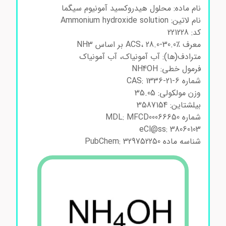
نام ماده: محلول هیدروکسید آمونیوم سیگما
نام لاتین: Ammonium hydroxide solution
کد: 221228
معرف ACS، 28.0-30.0٪ بر اساس NH3
مترادف(ها): آب آمونیاک، آب آمونیاک
فرمول خطی: NH4OH
شماره CAS: 1336-21-6
وزن مولکولی: 35.05
بیلشتاین: 3587154
شماره MDL: MFCD00066650
eCl@ss: 38060103
شناسه ماده PubChem: 329752250