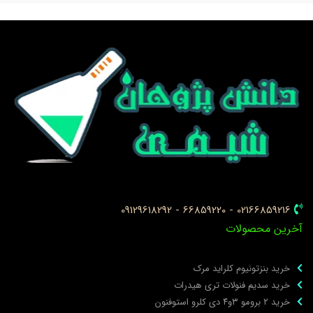
02166859216 - 66859220 - 09129618292
خرین محصولات
خرید بنزتونیوم کلراید مرک
خرید سدیم فنولات تری هیدرات
خرید ۲ برومو ۳و۴ دی‌ کلرو استوفنون