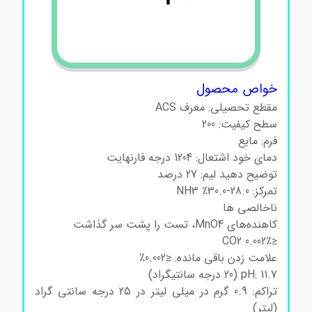
خواص محصول
مقطع تحصیلی: معرف ACS
سطح کیفیت: 200
فرم: مایع
دمای خود اشتعال: 1204 درجه فارنهایت
توضیح دهید لیم: 27 درصد
تمرکز: 28.0-30.0٪ NH3
ناخالصی ها
کاهنده‌های MnO4، تست را پشت سر گذاشت
≤0.002٪ CO2
علامت زدن باقی مانده: ≤0.002٪
pH: 11.7 (20 درجه سانتیگراد)
تراکم: 0.9 گرم در میلی لیتر در 25 درجه سانتی گراد
(لیتر)