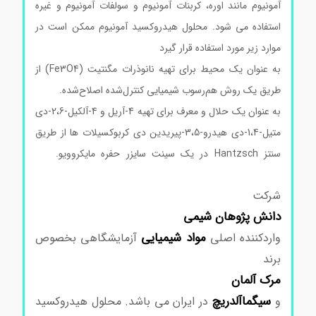
آمونیوم مانند اوره، کربنات آمونیوم و سولفات آمونیوم و غیره
استفاده می شود. محلول هیدروکسید آمونیوم ممکن است در
موارد زیر مورد استفاده قرار گیرد
به عنوان یک محیط برای تهیه نانوذرات مگنتیت (Fe3O4) از
طریق یک روش هم‌رسوب شیمیایی کنترل‌شده اصلاح‌شده.
به عنوان یک حلال و معرف برای تهیه 4-آریل و 4-آلکیل-2،6-دی
متیل-1،4-دی هیدرو-3،5-پیریدین دی کربوکسیلات ها از طریق
سنتز Hantzsch در یک سینت سایزر حفره مایکروویو.
خرید
محلول هیدروکسید آمونیوم سیگما
شرکت
دانش پژوهان شیمی
مواد
شیمیایی
واردکننده اصلی
آزمایشگاهی بخصوص
برند
مرک
آلمان
سیگماآلدریچ
و
در ایران می باشد. محلول هیدروکسید