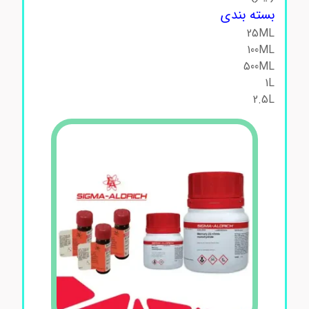
بسته بندی
25ML
100ML
500ML
1L
2.5L