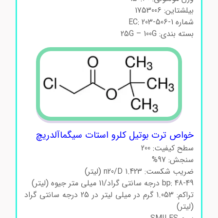
بیلشتاین: 1753006
شماره EC: 203-506-1
بسته بندی: 25G – 100G
خواص ترت بوتیل کلرو استات سیگماآلدریچ
سطح کیفیت: 200
سنجش: 97%
ضریب شکست: n20/D 1.423 (لیتر)
bp: 48-49 درجه سانتی گراد/11 میلی متر جیوه (لیتر)
تراکم: 1.053 گرم در میلی لیتر در 25 درجه سانتی گراد
(لیتر)