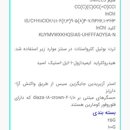
سیم SMILES
CC(C)(C)OC(=O)CCl
InChI
1S/C6H11ClO2/c1-6(2,3)9-5(8)4-7/h4H2,1-3H3
کلید InChI
KUYMVWXKHQSIAS-UHFFFAOYSA-N
ترت بوتیل
کلرو استات ترت بوتیل کلرو استات
ترت بوتیل کلرواستات در سنتز موارد زیر استفاده شد:
ترت بوتیل کلرو استات ترت بوتیل کلرو استات
هیدروکلراید ایمیدازول-1-ایل-استیک اسید
ترت بوتیل
کلرو استات ترت بوتیل کلرو استات ترت بوتیل کلرو
استات
استر آزیریدین جایگزین سیس از طریق واکنش آزا-
دارزنز
ترت بوتیل کلرو استات ترت بوتیل کلرو استات
حسگرهای مبتنی بر 1,10-diaza-18-crown-6 که دارای
فلوروفور کومارین هستند
ترت بوتیل کلرو استات
بسته بندی
ترت بوتیل کلرواستات سیگماآلدریچ
25G
100G