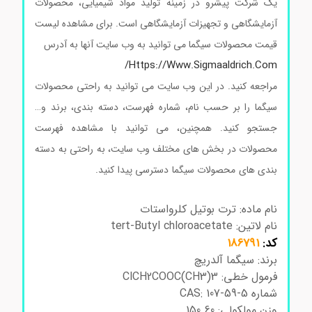
یک شرکت پیشرو در زمینه تولید مواد شیمیایی، محصولات
آزمایشگاهی و تجهیزات آزمایشگاهی است. برای مشاهده لیست
قیمت محصولات سیگما می توانید به وب سایت آنها به آدرس
Https://www.sigmaaldrich.com/
مراجعه کنید. در این وب سایت می توانید به راحتی محصولات
سیگما را بر حسب نام، شماره فهرست، دسته بندی، برند و…
جستجو کنید. همچنین، می توانید با مشاهده فهرست
محصولات در بخش های مختلف وب سایت، به راحتی به دسته
بندی های محصولات سیگما دسترسی پیدا کنید.
ترت بوتیل کلرو
استات
نام ماده: ترت بوتیل کلرواستات
نام لاتین: tert-Butyl chloroacetate
کد:
186791
برند: سیگما آلدریچ
فرمول خطی: ClCH2COOC(CH3)3
شماره CAS: 107-59-5
وزن مولکولی: 150.60