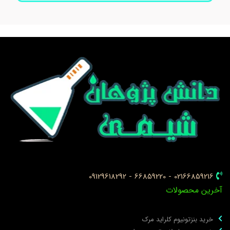
02166859216 - 66859220 - 09129618292
خرین محصولات
خرید بنزتونیوم کلراید مرک