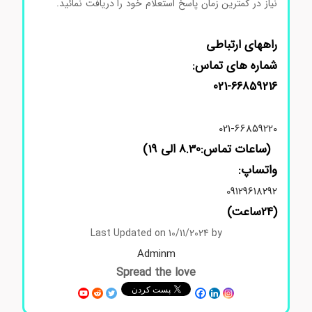
نیاز در کمترین زمان پاسخ استعلام خود را دریافت نمائید.
آمینو
د فلوروپیریدین سیگماآلدریچ
راههای ارتباطی
شماره های تماس:
021-66859216
021-66859220
(ساعات تماس:8.30 الی 19)
واتساپ:
09129618292
(24ساعت)
Last Updated on 10/11/2024 by
Adminm
Spread the love