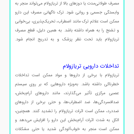
مصرف طولانی‌مدت یا دوزهای بالا از تریازولام می‌تواند منجر به
وابستگی جسمی و روانی شود. ترک ناگهانی مصرف این دارو
ممکن است علائم ترک مانند اضطراب، تحریک‌پذیری، بی‌خوابی
و تشنج را به همراه داشته باشد. به همین دلیل، قطع مصرف
تریازولام باید تحت نظر پزشک و به تدریج انجام شود.
Triazolam کد T9772 Triazolam کد T9772 Triazolam کد
T9772
تداخلات دارویی تریازولام
تریازولام با برخی از داروها و مواد ممکن است تداخلات
خطرناکی داشته باشد. به‌ویژه داروهایی که بر روی سیستم
عصبی مرکزی تأثیر می‌گذارند، مانند داروهای آرام‌بخش،
ضدافسردگی‌ها، ضد اضطراب‌ها، و حتی برخی از داروهای
ضددرد، ممکن است اثرات تریازولام را تشدید کنند. همچنین،
الکل به شدت اثرات آرام‌بخش این دارو را افزایش می‌دهد و
ممکن است منجر به خواب‌آلودگی شدید یا حتی مشکلات