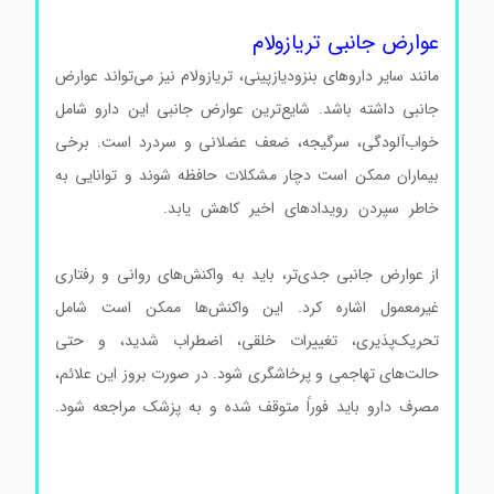
T9772
عوارض جانبی تریازولام
مانند سایر داروهای بنزودیازپینی، تریازولام نیز می‌تواند عوارض
جانبی داشته باشد. شایع‌ترین عوارض جانبی این دارو شامل
خواب‌آلودگی، سرگیجه، ضعف عضلانی و سردرد است. برخی
بیماران ممکن است دچار مشکلات حافظه شوند و توانایی به
خاطر سپردن رویدادهای اخیر کاهش یابد.
Triazolam کد
T9772 Triazolam کد T9772 Triazolam کد T9772
از عوارض جانبی جدی‌تر، باید به واکنش‌های روانی و رفتاری
غیرمعمول اشاره کرد. این واکنش‌ها ممکن است شامل
تحریک‌پذیری، تغییرات خلقی، اضطراب شدید، و حتی
حالت‌های تهاجمی و پرخاشگری شود. در صورت بروز این علائم،
مصرف دارو باید فوراً متوقف شده و به پزشک مراجعه شود.
Triazolam کد T9772 Triazolam کد T9772 Triazolam کد
T9772