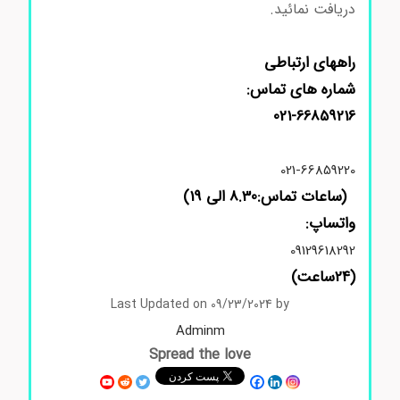
دریافت نمائید.
راههای ارتباطی
شماره های تماس:
021-66859216
021-66859220
(ساعات تماس:8.30 الی 19)
واتساپ:
09129618292
(24ساعت)
Last Updated on 09/23/2024 by
Adminm
Spread the love