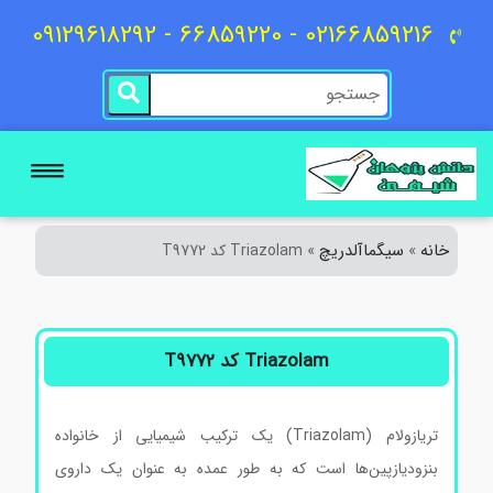
02166859216 - 66859220 - 09129618292
خانه
سیگماآلدریچ
»
»
Triazolam کد T9772
Triazolam کد T9772
تریازولام (Triazolam) یک ترکیب شیمیایی از خانواده
بنزودیازپین‌ها است که به طور عمده به عنوان یک داروی