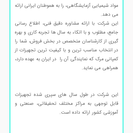
مواد شیمیایی آزمایشگاهی، را به هموطنان ایرانی ارائه
می دهد.
این شرکت با ارائه مشاوره دقیق فنی، اطلاع رسانی
جامع، مطلوب و با اتکاء به سال ها تجربه کاری و بهره
گیری از کارشناسان متخصص در بخش فروش، شما را
در انتخاب مناسب ترین و با کیفیت ترین تجهیزات از
کمپانی مرک که نمایندگی آن را در ایران به عهده دارد،
همراهی می نماید.
Triazolam کد T9772 Triazolam
کد T9772 Triazolam کد T9772 Triazolam کد
T9772
این شرکت در طول سال ‌های سپری شده تجهیزات
قابل توجهی به مراکز مختلف تحقیقاتی، صنعتی و
آموزشی کشور ارائه داده است.
Triazolam کد T9772
Triazolam کد T9772 Triazolam کد T9772
Triazolam کد T9772 Triazolam کد T9772