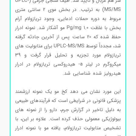
سر هم غربال و تایید شد. طیف سنجی جرمی (UPLC-
MS/MS) به ترتیب. در بخش موی 2 سانتی متری
مربوط به دوره حملات ادعایی، وجود تریازولام آرام
بخش با غلظت Pg/mg 1.0 مو آشکار شد. نمونه ادرار
حفظ شده که 20 ساعت پس از آخرین جادثه گرفته
شد، مجدداً توسط UPLC-MS/MS برای متابولیت های
تریازولام مورد تجزیه و تحلیل قرار گرفت و 39
میکروگرم در لیتر a- هیدروکسی تریازولام در ادرار
هیدرولیز شده شناسایی شد.
Triazolam کد T9772
Triazolam کد T9772 Triazolam کد T9772
این مورد نشان می دهد کخ مو یک نمونه ارزشمند
پزشکی قانونی در شرایطی است که فرآیندهای طبیعی
به دلیل تاخیر در گزارش جرم، دارو را از نمونه های
بیولوژیکی معمولی حذف کرده است. علاوه بر این، با
تشخیص متابولیت تریازولام، یافته مو با نمونه ادرار