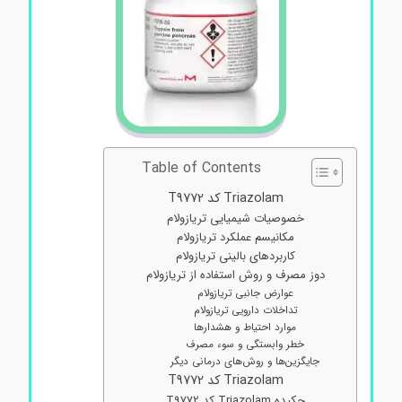
Table of Contents
Triazolam کد T9772
خصوصیات شیمیایی تریازولام
مکانیسم عملکرد تریازولام
کاربردهای بالینی تریازولام
دوز مصرف و روش استفاده از تریازولام
عوارض جانبی تریازولام
تداخلات دارویی تریازولام
موارد احتیاط و هشدارها
خطر وابستگی و سوء مصرف
جایگزین‌ها و روش‌های درمانی دیگر
Triazolam کد T9772
چکیده Triazolam کد T9772