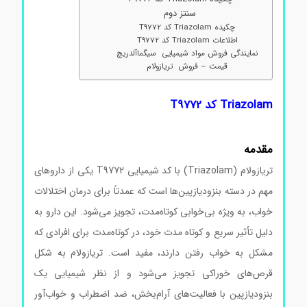
سنتز دوم
چکیده Triazolam کد T9772
اطلاعات Triazolam کد T9772
نمایندگی فروش مواد شیمیایی سیگماآلدریچ
قیمت – فروش تریازولام
Triazolam کد T9772
مقدمه
تریازولام (Triazolam) با کد شیمیایی T9772 یکی از داروهای
مهم در دسته بنزودیازپین‌ها است که عمدتاً برای درمان اختلالات
خواب، به ویژه بی‌خوابی کوتاه‌مدت، تجویز می‌شود. این دارو به
دلیل تأثیر سریع و کوتاه مدت خود، در کوتاه‌مدت برای افرادی که
مشکل به خواب رفتن دارند، مفید است. تریازولام به شکل
قرص‌های خوراکی تجویز می‌شود و از نظر شیمیایی یک
بنزودیازپین با فعالیت‌های آرام‌بخش، ضد اضطراب و خواب‌آور