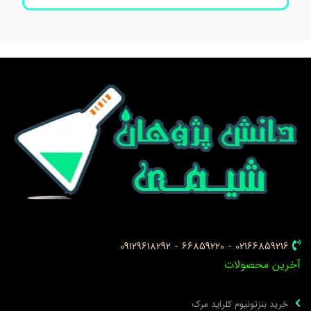
02166859216 - 66859220 - 09129618292
خرین محصولات
خرید بنزتونیوم کلراید مرک