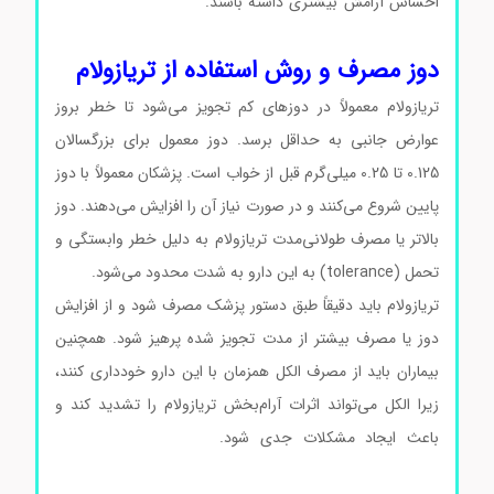
احساس آرامش بیشتری داشته باشند.
Triazolam کد T9772
Triazolam کد T9772 Triazolam کد T9772
دوز مصرف و روش استفاده از تریازولام
تریازولام معمولاً در دوزهای کم تجویز می‌شود تا خطر بروز
عوارض جانبی به حداقل برسد. دوز معمول برای بزرگسالان
0.125 تا 0.25 میلی‌گرم قبل از خواب است. پزشکان معمولاً با دوز
پایین شروع می‌کنند و در صورت نیاز آن را افزایش می‌دهند. دوز
بالاتر یا مصرف طولانی‌مدت تریازولام به دلیل خطر وابستگی و
تحمل (tolerance) به این دارو به شدت محدود می‌شود.
تریازولام باید دقیقاً طبق دستور پزشک مصرف شود و از افزایش
دوز یا مصرف بیشتر از مدت تجویز شده پرهیز شود. همچنین
بیماران باید از مصرف الکل همزمان با این دارو خودداری کنند،
زیرا الکل می‌تواند اثرات آرام‌بخش تریازولام را تشدید کند و
باعث ایجاد مشکلات جدی شود.
Triazolam کد T9772
Triazolam کد T9772 Triazolam کد T9772 Triazolam کد