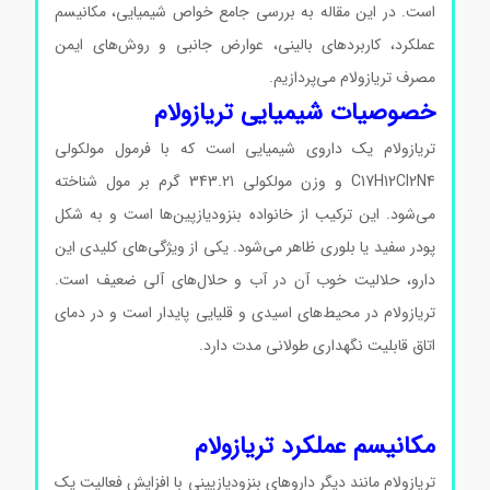
است. در این مقاله به بررسی جامع خواص شیمیایی، مکانیسم
عملکرد، کاربردهای بالینی، عوارض جانبی و روش‌های ایمن
مصرف تریازولام می‌پردازیم.
خصوصیات شیمیایی تریازولام
تریازولام یک داروی شیمیایی است که با فرمول مولکولی
C17H12Cl2N4 و وزن مولکولی 343.21 گرم بر مول شناخته
می‌شود. این ترکیب از خانواده بنزودیازپین‌ها است و به شکل
پودر سفید یا بلوری ظاهر می‌شود. یکی از ویژگی‌های کلیدی این
دارو، حلالیت خوب آن در آب و حلال‌های آلی ضعیف است.
تریازولام در محیط‌های اسیدی و قلیایی پایدار است و در دمای
اتاق قابلیت نگهداری طولانی مدت دارد.
Triazolam کد T9772
Triazolam کد T9772 Triazolam کد T9772 Triazolam کد
T9772
مکانیسم عملکرد تریازولام
تریازولام مانند دیگر داروهای بنزودیازپینی با افزایش فعالیت یک