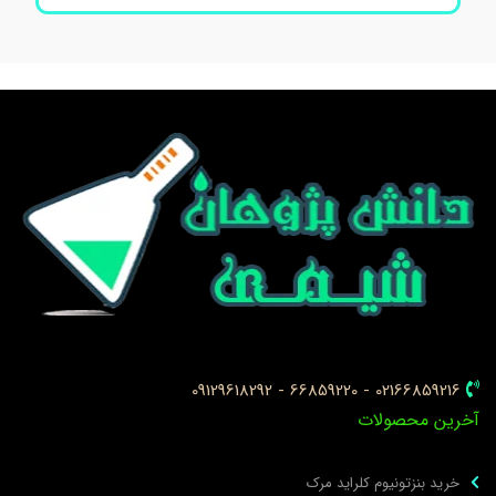
02166859216 - 66859220 - 09129618292
خرین محصولات
خرید بنزتونیوم کلراید مرک