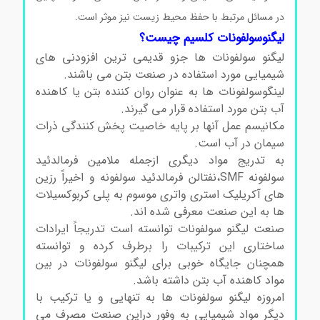
در مسائل مرتبط با حفظ محیط زیست نیز موثر است.
لیگنوسولفونات کلسیم چیست؟
لیگنو سولفونات ها جزو قدیمی ترین افزودنی های
شیمیایی مورد استفاده در صنعت بتن می باشند.
لینگوسولفونات ها به عنوان روان کننده بتن یا کاهنده
آب بتن مورد استفاده قرار می گیرند.
مکانیسم عمل آنها بر پایه خاصیت پخش کنندگی ذرات
سیمان در آب است.
به تدریج مواد دیگری ازجمله ملامین فرمالدئید
سولفونه SMF،نفتالن فرمالدئید سولفونه و اخیراً رزین
های آکریلیک استری واتری موسوم به پلی کربوکسیلات
ها به این صنعت معرفی شده اند.
صنعت لیگنو سولفونات توانسته است تدریجاً ایرادات
ساختاری این ترکیبات را برطرف کرده و توانسته
همچنان جایگاه خوبی برای لیگنو سولفونات در بین
مواد کاهنده آب بتن داشته باشد.
امروزه لیگنو سولفونات ها به تنهایی و یا ترکیب با
دیگر مواد شیمیایی به وفور دراین صنعت مصرف می