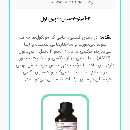
واتساپ:09129618292 (24ساعت)
2-آمینو-2-متیل-1-پروپانول
مقدمه
در دنیای شیمی، جایی که مولکول‌ها به هم
پیوند می‌خورند و ساختارهایی پیچیده و زیبا
می‌سازند، ترکیبی به نام 2-آمینو-2-متیل-1-پروپانول
(AMP) با داستانی پر از شگفتی و جذابیت حضور
دارد. این ماده، با ترکیب‌بندی خاص خود، نقش مهمی
در صنایع مختلف ایفا می‌کند و همچون نگینی
درخشان در میان ترکیبات شیمیایی می‌درخشد.
2-
آمینو-2-متیل1-پروپانول