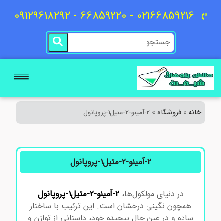
02166859216 - 66859220 - 09129618292
خانه
فروشگاه
»
»
2-آمینو-2-متیل1-پروپانول
2-آمینو-2-متیل1-پروپانول
2-آمینو-2-متیل1-پروپانول
در دنیای مولکول‌ها،
همچون نگینی درخشان است. این ترکیب با ساختار
ساده و در عین حال پیچیده خود، داستانی از توازن و