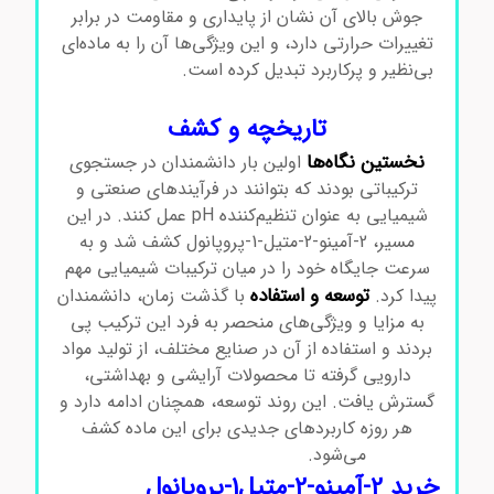
جوش بالای آن نشان از پایداری و مقاومت در برابر
تغییرات حرارتی دارد، و این ویژگی‌ها آن را به ماده‌ای
بی‌نظیر و پرکاربرد تبدیل کرده است.
2-آمینو-2-متیل1-
پروپانول
تاریخچه و کشف
نخستین نگاه‌ها
اولین بار دانشمندان در جستجوی
ترکیباتی بودند که بتوانند در فرآیندهای صنعتی و
شیمیایی به عنوان تنظیم‌کننده pH عمل کنند. در این
مسیر، 2-آمینو-2-متیل-1-پروپانول کشف شد و به
سرعت جایگاه خود را در میان ترکیبات شیمیایی مهم
توسعه و استفاده
پیدا کرد.
با گذشت زمان، دانشمندان
به مزایا و ویژگی‌های منحصر به فرد این ترکیب پی
بردند و استفاده از آن در صنایع مختلف، از تولید مواد
دارویی گرفته تا محصولات آرایشی و بهداشتی،
گسترش یافت. این روند توسعه، همچنان ادامه دارد و
هر روزه کاربردهای جدیدی برای این ماده کشف
می‌شود.
2-آمینو-2-متیل1-پروپانول
خرید 2-آمینو-2-متیل1-پروپانول