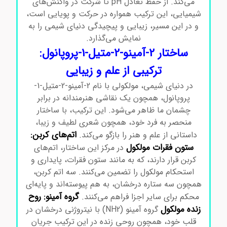
می‌کند. از حفظ تعادل pH تا شرکت در واکنش‌های
شیمیایی، این ترکیب همواره در حرکت و پویایی است،
و در این مسیر، زیبایی و پیچیدگی دنیای شیمی را به
نمایش می‌گذارد.
ساختار 2-آمینو-2-متیل-1-پروپانول:
ترکیبی از علم و زیبایی
در دنیای شیمی، مولکولی با نام 2-آمینو-2-متیل-1-
پروپانول، همچون یک نقاشی هنرمندانه در برابر
چشمان ما ظاهر می‌شود. این ترکیب، با ساختار
منحصر به فرد خود، همچون شعری لطیف و زیبا،
اتم‌های کربن:
داستانی از علم و هنر را بازگو می‌کند.
ستون فقرات مولکول
در مرکز این ساختار، اتم‌های
کربن قرار دارند، که به مانند ستون فقرات، پایداری و
استحکام مولکول را تضمین می‌کنند. سه اتم کربن،
همچون سه ستاره درخشان، به هم پیوسته‌اند و پایه‌ای
گروه آمینو: روح
محکم برای سایر اجزا فراهم می‌کنند.
زنده مولکول
گروه آمینو (NH2) با نیتروژنی درخشان در
قلب خود، همچون روحی زنده در این ترکیب جریان