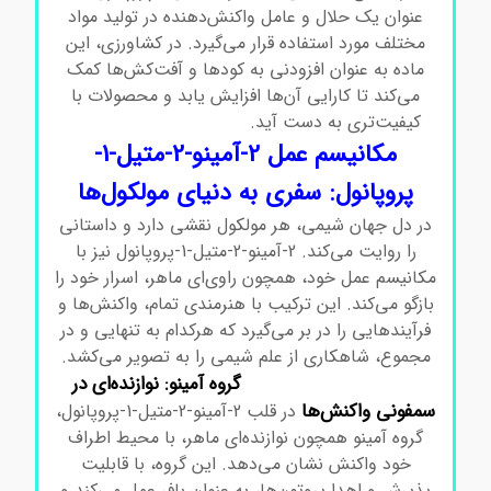
عنوان یک حلال و عامل واکنش‌دهنده در تولید مواد
مختلف مورد استفاده قرار می‌گیرد. در کشاورزی، این
ماده به عنوان افزودنی به کودها و آفت‌کش‌ها کمک
می‌کند تا کارایی آن‌ها افزایش یابد و محصولات با
کیفیت‌تری به دست آید.
2-آمینو-2-متیل1-پروپانول
مکانیسم عمل 2-آمینو-2-متیل-1-
پروپانول: سفری به دنیای مولکول‌ها
در دل جهان شیمی، هر مولکول نقشی دارد و داستانی
را روایت می‌کند. 2-آمینو-2-متیل-1-پروپانول نیز با
مکانیسم عمل خود، همچون راوی‌ای ماهر، اسرار خود را
بازگو می‌کند. این ترکیب با هنرمندی تمام، واکنش‌ها و
فرآیندهایی را در بر می‌گیرد که هرکدام به تنهایی و در
مجموع، شاهکاری از علم شیمی را به تصویر می‌کشد.
گروه آمینو: نوازنده‌ای در
2-آمینو-2-متیل1-پروپانول
سمفونی واکنش‌ها
در قلب 2-آمینو-2-متیل-1-پروپانول،
گروه آمینو همچون نوازنده‌ای ماهر، با محیط اطراف
خود واکنش نشان می‌دهد. این گروه، با قابلیت
پذیرش و اهدا پروتون‌ها، به عنوان بافر عمل می‌کند و