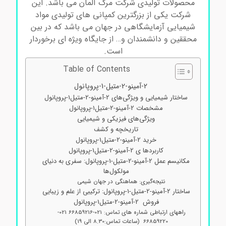
محصولات تولیدی شرکت مرک آلمان می باشد. این
شرکت یکی از بزرگترین کمپانی های تولیدی مواد
شیمیایی آزمایشگاهی در جهان می باشد که در بین
محققین و دانشمندان و… از جایگاه ویژه ای برخوردار
است.
Table of Contents
2-آمینو-2-متیل-1-پروپانول
ساختار شیمیایی و ویژگی‌های 2-آمینو-2-متیل1-پروپانول
مشخصات 2-آمینو-2-متیل1-پروپانول
ویژگی‌های فیزیکی و شیمیایی
تاریخچه و کشف
خرید 2-آمینو-2-متیل1-پروپانول
کاربردها ی 2-آمینو-2-متیل1-پروپانول
مکانیسم عمل 2-آمینو-2-متیل-1-پروپانول: سفری به دنیای
مولکول‌ها
نتیجه‌گیری: هماهنگی در جهان شیمی
ساختار 2-آمینو-2-متیل-1-پروپانول: ترکیبی از علم و زیبایی
فروش 2-آمینو-2-متیل1-پروپانول
راههای ارتباطی شماره های تماس: 021-66859216 021-
66859220 (ساعات تماس:8.30 الی 19)