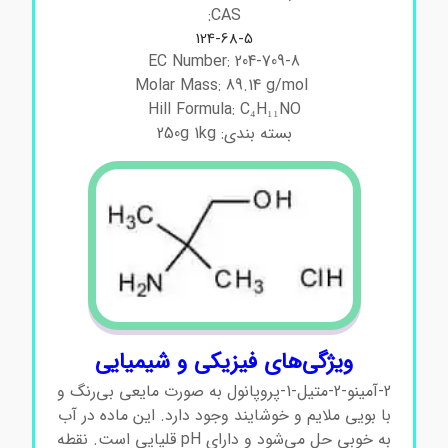
CAS:
124-68-5
EC Number: 204-709-8
Molar Mass: 89.14 g/mol
Hill Formula: C₄H₁₁NO
بسته بندی: 250g 1kg
ویژگی‌های فیزیکی و شیمیایی
2-آمینو-2-متیل-1-پروپانول به صورت مایعی بی‌رنگ و
با بویی ملایم و خوشایند وجود دارد. این ماده در آب
به خوبی حل می‌شود و دارای pH قلیایی است. نقطه