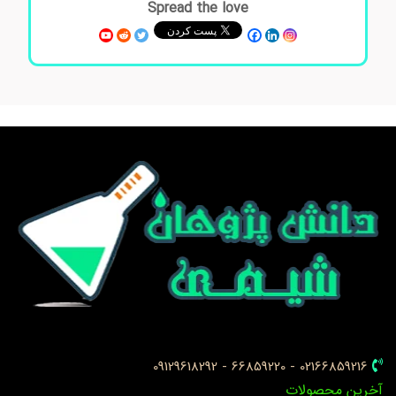
Spread the love
02166859216 - 66859220 - 09129618292
خرین محصولات