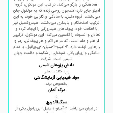
هماهنگی را بازگو می‌کند. در قلب این مولکول، گروه
آمینو جای دارد؛ همچون روحی زنده که به مولکول جان
می‌بخشد. گروه متیل، با سادگی و کارایی خود، به این
ترکیب استحکام و پایداری می‌بخشد. هیدروکسیل نیز
با لطافت خود، پیوندهای هیدروژنی را ایجاد کرده و
تعادل و انسجام را تضمین می‌کند. این مولکول، ترکیبی
از هنر و علم است، که در هر اتم و هر پیوندش، رمز و
رازهایی نهفته دارد. 2-آمینو-2-متیل-1-پروپانول، با تمام
سادگی و زیبایی‌اش، نمونه‌ای از شکوه و عظمت جهان
شیمی است.
شرکت
دانش پژوهان شیمی
وارد کننده اصلی
مواد
شیمیایی آزمایشگاهی
بخصوص برند
مرک
آلمان
و
سیگماآلدریچ
در ایران می باشد. 2-آمینو-2-متیل1-پروپانول
یکی از