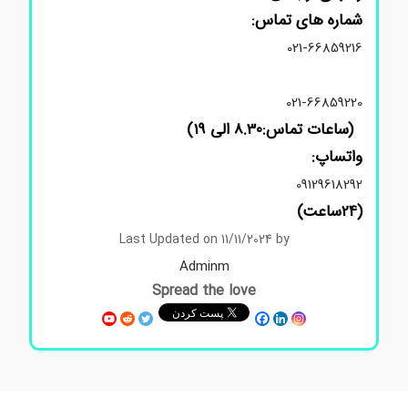
شماره های تماس:
021-66859216
021-66859220
(ساعات تماس:8.30 الی 19)
واتساپ:
09129618292
(24ساعت)
Last Updated on 11/11/2024 by
Adminm
Spread the love