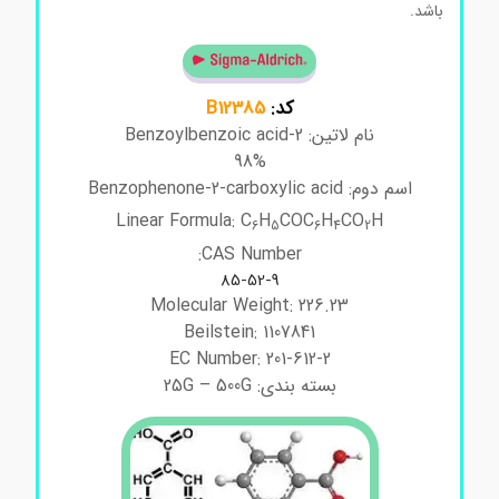
باشد.
کد:
B12385
نام لاتین: 2-Benzoylbenzoic acid
98%
اسم دوم: Benzophenone-2-carboxylic acid
Linear Formula: C
H
COC
H
CO
H
6
5
6
4
2
CAS Number:
85-52-9
Molecular Weight: 226.23
Beilstein: 1107841
EC Number: 201-612-2
بسته بندی: 25G – 500G