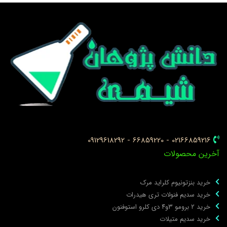
02166859216 - 66859220 - 09129618292
خرین محصولات
خرید بنزتونیوم کلراید مرک
خرید سدیم فنولات تری هیدرات
خرید ۲ برومو ۳و۴ دی‌ کلرو استوفنون
خرید سدیم متیلات