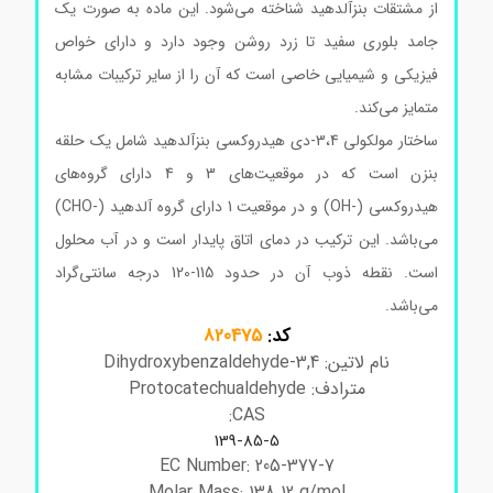
از مشتقات بنزآلدهید شناخته می‌شود. این ماده به صورت یک
جامد بلوری سفید تا زرد روشن وجود دارد و دارای خواص
فیزیکی و شیمیایی خاصی است که آن را از سایر ترکیبات مشابه
متمایز می‌کند.
ساختار مولکولی 3،4-دی هیدروکسی بنزآلدهید شامل یک حلقه
بنزن است که در موقعیت‌های 3 و 4 دارای گروه‌های
هیدروکسی (-OH) و در موقعیت 1 دارای گروه آلدهید (-CHO)
می‌باشد. این ترکیب در دمای اتاق پایدار است و در آب محلول
است. نقطه ذوب آن در حدود 115-120 درجه سانتی‌گراد
می‌باشد.
کد:
820475
نام لاتین: 3,4-Dihydroxybenzaldehyde
مترادف: Protocatechualdehyde
CAS:
139-85-5
EC Number: 205-377-7
Molar Mass: 138.12 g/mol