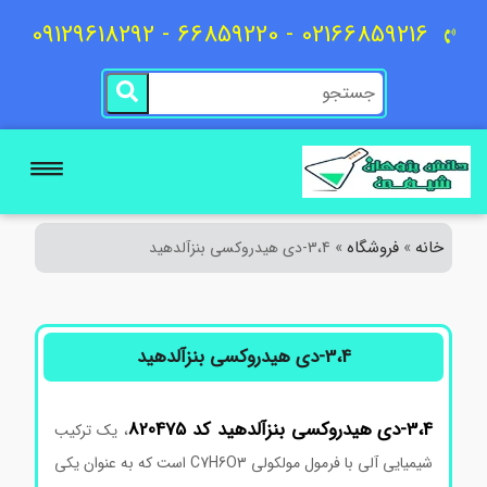
02166859216 - 66859220 - 09129618292
خانه
فروشگاه
»
»
3،4-دی هیدروکسی بنزآلدهید
3،4-دی هیدروکسی بنزآلدهید
3،4-دی
هیدروکسی
بنزآلدهید کد 820475
، یک ترکیب
شیمیایی آلی با فرمول مولکولی C7H6O3 است که به عنوان یکی