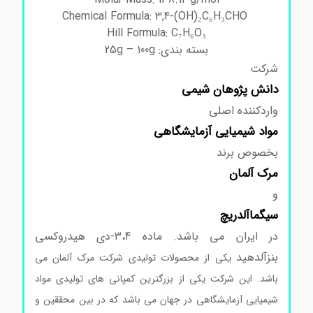
Chemical Formula: 3,4-(OH)₂C₆H₃CHO
Hill Formula: C₇H₆O₃
بسته بندی: 25g – 100g
شرکت
دانش پژوهان شیمی
واردکننده اصلی
مواد
شیمیایی آزمایشگاهی
بخصوص برند
مرک
آلمان
و
سیگماآلدریچ
در ایران می باشد. ماده 3،4-دی هیدروکسی
بنزآلدهید
یکی از محصولات تولیدی شرکت مرک آلمان می
باشد. این شرکت یکی از بزرگترین کمپانی های تولیدی مواد
شیمیایی آزمایشگاهی در جهان می باشد که در بین محققین و