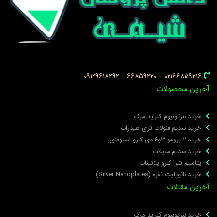
02166859216 - 66859220 - 09129618292
خرین محصولات
خرید بنزتونیوم کلراید مرک
خرید سدیم فنولات تری هیدرات
خرید ۲ برومو ۳و۴ دی‌ کلرو استوفنون
خرید سدیم متیلات
پتاسیم تترا کلرو پلاتینات
خرید نانوپلیت نقره (Silver Nanoplates)
خرین مقالات
خرید بنزتونیوم کلراید مرک